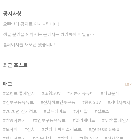
를 표현할 때에 멋진 디자인이라는 표현을 자주 하지만
CV 디자인은 섬세하게 멋진 디자인이라고 해야 할 것 같
공지사항
네요! 총 11개의 LED로 구성..
오랜만에 공지로 인사드립니다!
생물 분양을 원하시는 분께서는 방명록에 비밀글⋯
홈페이지를 재오픈 했습니다!
최근 포스트
태그
더보기
쏘렌토 풀체인지
소형SUV
자동차유튜버
비교분석
연못구름유튜브
신차정보연못구름
중형SUV
기아자동차
2020년 신차정보
텔루라이드
카니발
셀토스
쌍용자동차
#연못구름유튜브
팰리세이드
투싼 풀체인지
모하비
신차
싼타페 페이스리프트
genesis GV80
현대자동차
스포티지
싼타페
대형SUV
신차정보