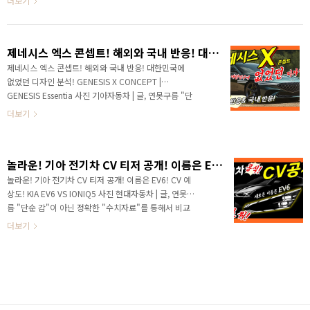
더보기
이를 통해서 기아는 전동화 시장에 대한 로드맵과 함..
름입니다! 안녕하세요? 연못구름입니다. 기아 전기차 대
형 SUV EV9 콘셉트 프리뷰가 공개되었습니다. 17일에
개최되는 오토모빌리티 LA에 여지를 남겨두기 위해서 제
제네시스 엑스 콘셉트! 해외와 국내 반응! 대한민국에 없었던 디자인 분석! GENESIS X CONCEPT | GENESIS Essentia
한적인 프리뷰만 공개가 되었습니다. 덕분에 기대했던
EV9의 세부적인 정보는 알 수 없었죠! 영상에서 일부만
제네시스 엑스 콘셉트! 해외와 국내 반응! 대한민국에
잠시 보여주었기 때문에 외부 디자인의 실루엣 정도만 알
없었던 디자인 분석! GENESIS X CONCEPT |
수 있었습니다. 제한적인 정보이지만 파헤쳐 보겠습니다.
GENESIS Essentia 사진 기아자동차 | 글, 연못구름 "단
미쳐 발견하기 힘들었던 3가지 정보를 함께 상상해 보시
순 감"이 아닌 정확한 "수치자료"를 통해서 비교 분석
더보기
죠! ​# 하단 영상으로 보시면 보다 세부적인..
자료를 제시하는 연못구름입니다! "월드 클래스 디자인
이라고?" 톰브라운 디자인이 여기서..... 안녕하세요? 연
못구름입니다. 어제 공개된 제네시스 엑스 콘셉트 영상
놀라운! 기아 전기차 CV 티저 공개! 이름은 EV6! CV 예상도! KIA EV6 VS IONIQ5
으로 시작했습니다. 엑스 콘셉트는 숨겨진 영웅을 상징
하는 X의 의미를 담고 있다고 합니다. 출범한지 6년이
놀라운! 기아 전기차 CV 티저 공개! 이름은 EV6! CV 예
되고 있는 제네시스 브랜드가 어느덧 5개의 콘셉트를 선
상도! KIA EV6 VS IONIQ5 사진 현대자동차 | 글, 연못구
보였으니 매년 한 개 정도의 콘셉트를 선보였다고 해야
름 "단순 감"이 아닌 정확한 "수치자료"를 통해서 비교
겠네요! 제네시스 사이트에 방문해 보신 분들이라면 브
분석 자료를 제시하는 연못구름입니다! 드디어! 드디어!
더보기
랜드 페이지를 통해서 꾸준하게 앞으로 출시될 제네시..
드디어! 기아 최초의 순수 전기차 CV 티저가 공개되었습
니다. ​# 세부적인 내용을 담고 있는 영상으로 보시길 추
천합니다. 날렵한 디자인이 CV 헤드램프입니다. 주간주
행등이 점등된 모습은 지금까지 출시된 국내 제조사 뿐만
아니라 글로벌 제조사를 포함해서 주간주행등 디자인이
이 정도로 섬세하게 표현한 브랜드가 있었나요? 자동차