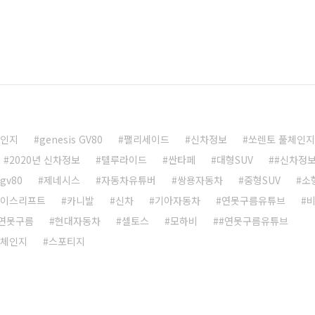
체인지
genesis GV80
팰리세이드
신차정보
쏘렌토 풀체인지
2020년 신차정보
텔루라이드
싼타페
대형SUV
#신차정
gv80
제네시스
자동차유튜버
쌍용자동차
중형SUV
소
페이스리프트
카니발
신차
기아자동차
연못구름유튜브
연못구름
현대자동차
셀토스
모하비
#연못구름유튜브
풀체인지
스포티지