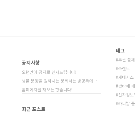
태그
투싼 풀
공지사항
쏘렌토
오랜만에 공지로 인사드립니다!
제네시스 
생물 분양을 원하시는 분께서는 방명록에 비밀글⋯
싼타페 
홈페이지를 재오픈 했습니다!
신차정보
카니발 
최근 포스트