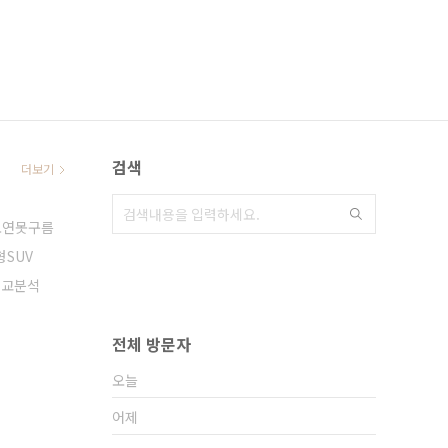
검색
더보기
보연못구름
형SUV
비교분석
전체 방문자
오늘
어제