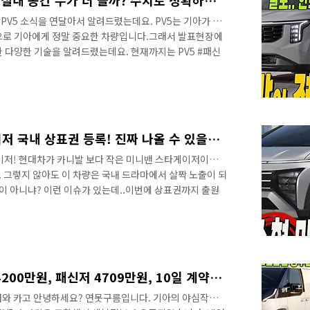
말도 안돼! 카니발 VS PV5 실내 공간 누가 더 클까? 수치로 정확하게 알려드릴게요!
PV5 소식을 연달아서 알려드렸는데요. PV5는 기아가 목
으로 기아에게 정말 중요한 차량입니다.그래서 발표현장에
한 다양한 기술을 알려드렸는데요. 현재까지는 PV5 #패신
 과연 어떤 모델이 출시될지 궁금하시죠?자영업자를 위한 오
 #라이트캠퍼 모델, #내장탑차 #냉동탑차 가 연이어서 출시
한 모델로 변신이 가능한가요? 이유는 레고 블럭처럼 처음
을 위해서 "플랙시블 바디 시스템"으로 제작했기 때문인데
 더 크다! 레그룸,헤드룸,숄더..
현대 소형 미니밴! 스타게이저 국내 상표권 등록! 진짜 나올 수 있을까? 어떤 차량?
이저! 현대차가 카니발 보다 작은 미니밴 스타게이저이죠?
 그렇지 않아도 이 차량은 국내 드라마에서 살짝 노출이 되
이 아니냐? 이런 이슈가 있는데..이번에 상표권까지 출원
이 된 것 같습니다. 처음 보는 디자인을 포함해서 어떤 상
세요!&nbsp;&nbsp;"> 지금 국내에 출시되고 있는 셀
는데 국내에 출시된 차량이죠?그럼 소형 미니밴 스타게이
량은 채널에서 2년전에 처음 소개해드렸습니다.당시 이런
다는 의견을 함께 알..
기아 PV5 가격공개! 카고 4200만원, 패신저 4709만원, 10일 계약시작! 보조금 더하면 2천만원 중후반!
신저와 카고 안녕하세요? 연못구름입니다. 기아의 야심작이면