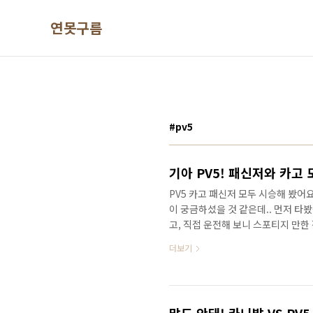
본문 바로가기
연못구름
#pv5
기아 PV5! 패신저와 카고
PV5 카고 패신저 모두 시승해 봤어
이 궁금하셨을 것 같은데.. 먼저 타
고, 직접 운전해 보니 스포티지 만
운전을 할 수 있을 것 같습니다. 기아
더보기
라요!&nbsp;&nbsp;"> 너무 
게 꾸며보세요! 기아 PV5! 패신저와
요!&nbsp;&nbsp;"> 다음 소
잊지마세요! 감사합니..