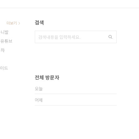
검색
더보기
카니발
름유튜브
동차
이드
전체 방문자
오늘
어제