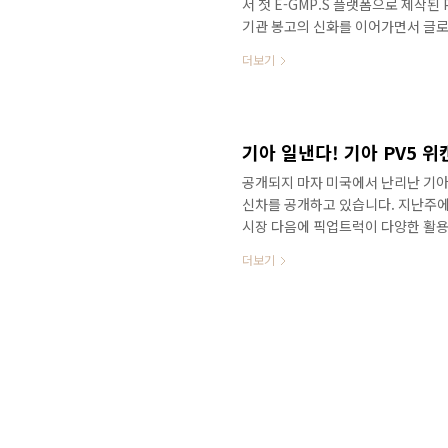
서 첫 E-GMP.S 플랫폼으로 제작
기관 봉고의 신화를 이어가면서 글로
은 정보를 영상으로 만나보세요! PV5 
더보기
회가 된다면 PV5는 시승기를 통해서
니다. 다음 소식도 놓치지 않고 빠
합니다. ✔ 2% 캐시백 신차구입+ 
(하단 링크 복사)https://w..
공개되지 마자 미국에서 난리난 기
신차를 공개하고 있습니다. 지난주에
시장 다음에 픽업트럭이 다양한 활용
영상 : 기아 타스만 타봤어요! 패밀리 
더보기
data-ke-type="html">H
페이스리프트가 공개되었죠? 자동 
SUV의 상품성이 중형 SUV가 부럽
티지 페이스리프트 타봤어요! 주행 성