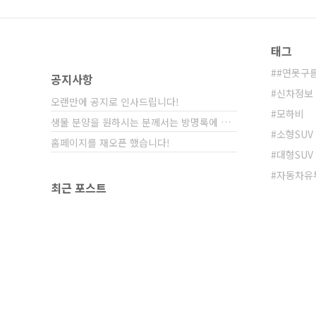
태그
#연못구
공지사항
신차정보
오랜만에 공지로 인사드립니다!
모하비
생물 분양을 원하시는 분께서는 방명록에 비밀글⋯
소형SUV
홈페이지를 재오픈 했습니다!
대형SUV
자동차유
최근 포스트