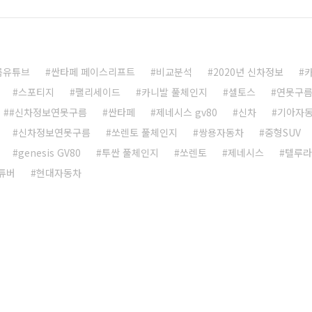
름유튜브
싼타페 페이스리프트
비교분석
2020년 신차정보
스포티지
팰리세이드
카니발 풀체인지
셀토스
연못구
#신차정보연못구름
싼타페
제네시스 gv80
신차
기아자
신차정보연못구름
쏘렌토 풀체인지
쌍용자동차
중형SUV
genesis GV80
투싼 풀체인지
쏘렌토
제네시스
텔루라
튜버
현대자동차