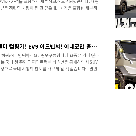
된 PV5가 가격을 포함해서 세부정보가 오픈되었습니다. 내연
벌을 점령할 차량이 될 것 같은데...가격을 포함한 세부적
가격공개! 4200만원 부터 시작!&nbsp;&nbsp;"> 기
 기존 MPV 차량과 어떤 점에 다른지 빠르게 준비해 보겠습
르게 보고 싶다면 채널에 구독과 알림설정 잊지마세요! 감사
가장 빠르게 받을 수 있는 방법은 장기렌트나 리스입니다.
기아 일낸다! 기아 PV5 위캔더 캠핑카! EV9 어드밴처! 이대로만 출시해 주세요!
아 캠핑카! 안녕하세요? 연못구름입니다.요즘은 기아 연일
는 국내 첫 중형급 픽업트럭인 타스만을 공개하면서 SUV
성으로 국내 시장의 판도를 바꾸게 될 것 같습니다. 관련
용도라면 2열 부터 꼭 확인하세요! &nbsp;&nbsp;"
TML 삽입미리보기할 수 없는 소스 또한 이번주는 기아 스포티지
8단 변속기를 준중형 최초로 탑재하면서 이제는 준중형
지 않을 정도로 많이 달라졌습니다. 관련 영상 : 신형 스포
능까지 개선!..