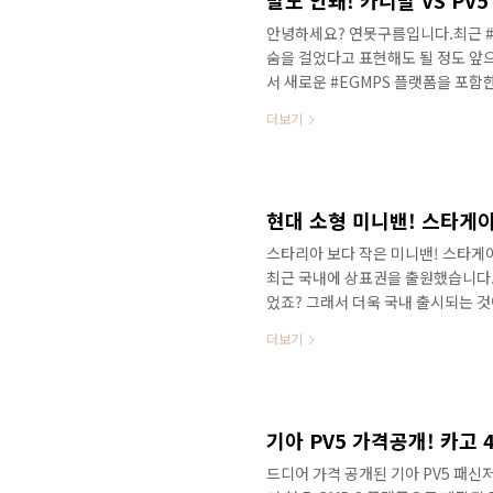
안녕하세요? 연못구름입니다.최근 #
숨을 걸었다고 표현해도 될 정도 앞
서 새로운 #EGMPS 플랫폼을 포함
저 #카고 만 출시가 되었기 때문에
더보기
픈 배드 (샤시캡)이 준비되고 있고,
될 예정입니다. 그런데 어떻게 다양
부터 고객의 요구에 맞춘 바디 구성
요. 말도안돼! 카니발 보다 PV5 실내
스타리아 보다 작은 미니밴! 스타게
최근 국내에 상표권을 출원했습니다.
었죠? 그래서 더욱 국내 출시되는 것
하면서 분명히 알고 있어야 하는 차량
더보기
품성을 갖추고 있는지 영상으로 만나보
토스가 베뉴와 해외 전략형 차량이었
저의 상품성을 체크해 보시죠 이 차
차량이 국내에 꼭 출시가 된다면 좋겠
드디어 가격 공개된 기아 PV5 패