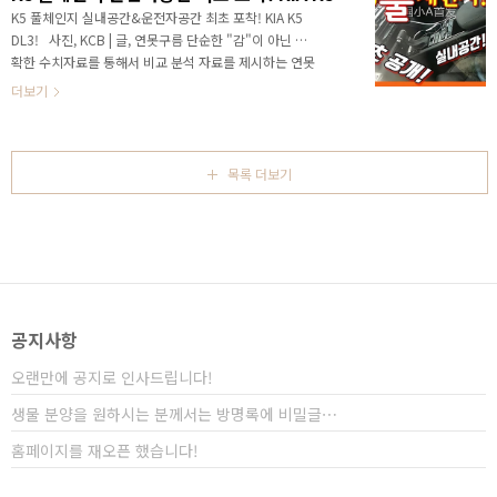
세대 K5이며, 두 번째 차량은 프리미엄 브랜드인 제네시
K5 풀체인지 실내공간&운전자공간 최초 포착! KIA K5
스 최초의 SUV인 GV80 이라고 생각합니다. 이번 K5 9
DL3! ​ ​ 사진, KCB | 글, 연못구름 단순한 "감"이 아닌 정
부 영상에서는 지금까지 알려진 K5의 외부 디자인의 특
확한 수치자료를 통해서 비교 분석 자료를 제시하는 연못
징을 한번에 정리해 드리고, 엔진 라인업도 함께 ..
구름입니다! 안녕하세요? 연못구름입니다! 지난 주말에
더보기
K5의 적용될 2가지 디자인의 변속기 타입을 알려드렸는
데, 불과 하루 정도 지난 오늘 3세대 K5의 운전자 공간과
센터패시아쪽 실내 디자인이 처음으로 포착되었습니다.
# 유튜브 영상으로 보기 ▲ source : K5 DL3 넘버원클럽
목록 더보기
외부 디자인의 경우 헤드램프와 테일램프까지 완전히 공
개가 되었기 때문에, 사실상 중요한 정보는 대부분 공개
가 되었다고 할 수 있습니다. ▲ source : K5 DL3 넘버원
클럽 실내 디자인도 공개가 되었지만, 유독 운전자 공간
과 센터패시아..
공지사항
오랜만에 공지로 인사드립니다!
생물 분양을 원하시는 분께서는 방명록에 비밀글⋯
홈페이지를 재오픈 했습니다!