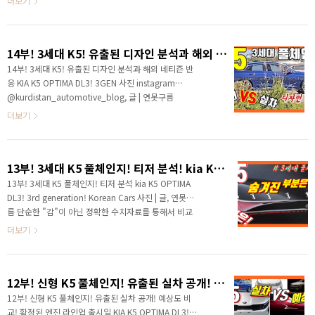
더보기
가격표입니다. 내비게이션을 포함한 실내 디자인도 일..
하세요? 연못구름입니다. 3세대 k5가 드디어 공개가 되
면서 국내 자동차 커뮤니티는 하루 종일 K5 이야기로 뜨
거웠던 하루였습니다. 최근 기아차가 선보인 신차의 경우
14부! 3세대 K5! 유출된 디자인 분석과 해외 네티즌 반응 KIA K5 OPTIMA DL3! 3GEN
디자인에 있어서 좋은 평가를 받았는데, 3세대 K5는 그
중에서도 최고라는 평가를 받고 있습니다. 공개되고 유튜
14부! 3세대 K5! 유출된 디자인 분석과 해외 네티즌 반
브 채널 커뮤니티에 관련 소식을 알려드렸는데, 순식간에
응 KIA K5 OPTIMA DL3! 3GEN 사진 instagram
200여 개에 댓글 반응이 달렸습니다. 네티즌의 반응은
@kurdistan_automotive_blog, 글 | 연못구름
디자인을 분석해 드리고 영상 후반부에서 알려드리겠습
"감"이 아닌 정확한 수치 자료를 통해서 비교 분석 자료
더보기
니다. # 디테일한 유튜브 ..
를 제시하는 연못구름입니다! 안녕하세요? 연못구름입
니다. 요즘 기아차 너무 잘하고 있죠? 디자인의 진수를
보여주는 것 같습니다! 신규로 출시된 차량마다 큰 인기
13부! 3세대 K5 풀체인지! 티저 분석! kia K5 OPTIMA DL3! 3rd generation! Korean Cars
를 얻고 있습니다. 그 중에서도 가장 인상적인 차량이 있
다면 저는 소형 SUV의 기준 자체를 바뀐 셀토스라고 생
13부! 3세대 K5 풀체인지! 티저 분석 kia K5 OPTIMA
각합니다. 출시 전부터 멋진 디자인에 이슈가 되었고, 이
DL3! 3rd generation! Korean Cars 사진 | 글, 연못구
후 높은 가격에 이슈가 되었지만, 단숨에 소형 SUV 1위
름 단순한 "감"이 아닌 정확한 수치자료를 통해서 비교
를 차지할 정도로 높은 인기를 얻고 있습니다. 또 하나의
분석 자료를 제시하는 연못구름입니다! 안녕하세요? 연
더보기
차량이 있다면 기아차의..
못구름입니다. 올해의 주인공인 3세대 K5의 티저가 공개
되었습니다. 관심 있는 분들께서는 이미 티저를 보셨고,
보시면서 경쟁 차량인 신형 쏘나타와 비교를 많이 하셨을
12부! 신형 K5 풀체인지! 유출된 실차 공개! 예상도 비교! 확정된 엔진 라인업 출시일 KIA K5 OPTIMA DL3! 3rd generation! Korean Cars
것 같습니다. 연못구름도 꼼꼼하게 비교해 보면서 3세대
K5의 높은 경쟁력 때문에, 이 정도라면 신형 쏘나타와 제
12부! 신형 K5 풀체인지! 유출된 실차 공개! 예상도 비
대로 한번 경쟁해 볼만 하겠다는 생각을 하게 되었습니
교! 확정된 엔진 라인업 출시일 KIA K5 OPTIMA DL3!