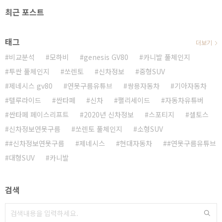
최근 포스트
태그
더보기
비교분석
모하비
genesis GV80
카니발 풀체인지
투싼 풀체인지
쏘렌토
신차정보
중형SUV
제네시스 gv80
연못구름유튜브
쌍용자동차
기아자동차
텔루라이드
싼타페
신차
팰리세이드
자동차유튜버
싼타페 페이스리프트
2020년 신차정보
스포티지
셀토스
신차정보연못구름
쏘렌토 풀체인지
소형SUV
#신차정보연못구름
제네시스
현대자동차
#연못구름유튜브
대형SUV
카니발
검색