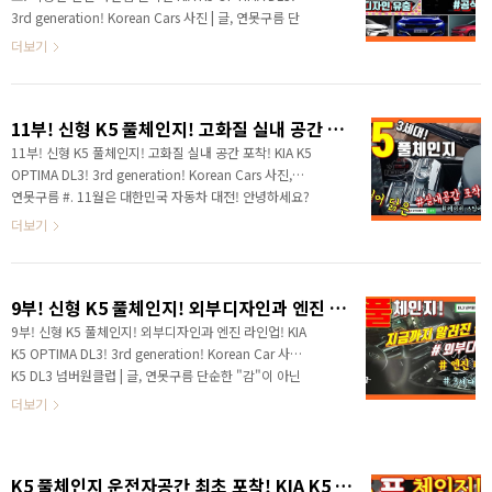
다. #. 유출된 중국형 K5 이미지! 왜곡 VS 보정 먼저 보실
3rd generation! Korean Cars 사진 | 글, 연못구름 단
부분이 이전 영상에서 유출된 중국형 K5의 디자인을 분
순한 "감"이 아닌 정확한 수치자료를 통해서 비교 분석
더보기
석해 드..
자료를 제시하는 연못구름입니다! 안녕하세요? 연못구
름입니다! 올해의 주인공이라고 3대의 차량이 비슷한
시점에 출시가 되면서 대한민국 자동차 시장은 크게 출
11부! 신형 K5 풀체인지! 고화질 실내 공간 포착! KIA K5 OPTIMA DL3! 3rd generation! Korean Cars
렁거리고 있습니다. 지난 주에는 그랜저 IG페이스리프
트가 유출되고, 이후 현대자동차에서 공식 티저 이미지
11부! 신형 K5 풀체인지! 고화질 실내 공간 포착! KIA K5
와 사진을 공개했습니다. 럭셔리한 분위기의 그랜저 IG
OPTIMA DL3! 3rd generation! Korean Cars 사진,글 |
는 현대차가 작정하고 만든 것 같은데, 웬만한 신차보다
연못구름 #. 11월은 대한민국 자동차 대전! 안녕하세요?
도 더욱 뜨거운 관심을 받았습니다. 공개된 지 한참이 지
연못구름입니다! 11월을 앞두고 대한민국 자동차 시장이
더보기
났지만 포탈 검색어에서 현 시간 까지..
크게 요동치는 모습을 보여주고 있습니다. 11월에는 대
한민국 세단 1위의 판매량을 자랑하는 그랜저 IG 페이스
리프트가 가장 먼저 공개될 예정입니다. 이미 보신 분들
9부! 신형 K5 풀체인지! 외부디자인과 엔진 라인업! KIA K5 OPTIMA DL3! 3rd generation! Korean Cars
도 있겠지만 30초짜리 짧은 티저 영상을 잠시 보겠습니
다. ▼ 디테일한 유튜브 영상으로 보기 그랜저 IG 페이스
9부! 신형 K5 풀체인지! 외부디자인과 엔진 라인업! KIA
리프트는 일체형 계기판을 포함해서 내외부 디자인이 완
K5 OPTIMA DL3! 3rd generation! Korean Car 사진,
전히 변경되면서 지금까지 출시된 그랜저 시리즈 중에서
K5 DL3 넘버원클럽 | 글, 연못구름 단순한 "감"이 아닌
가장 파격적인 변화를 앞두고 있습니다. 정식 이름은 "더
정확한 수치자료를 통해서 비교 분석 자료를 제시하는
더보기
뉴 그랜저..
연못구름입니다! ▲ source : STUDIO JIN 안녕하세요?
연못구름입니다! 다음 달에 출시될 3세대 K5는 올해의
주인공이라고 할 수 있습니다. 연못구름은 올 해 두 대의
K5 풀체인지 운전자공간 최초 포착! KIA K5 DL3! ​
차량을 주인공이라고 알려드렸습니다. 첫 번째 차량은 3