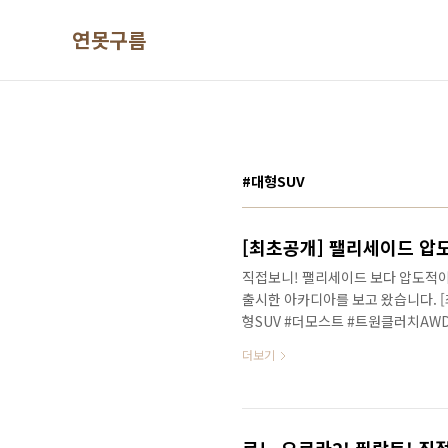
본문 바로가기
연못구름
#대형SUV
직접보니! 팰리세이드 보다 압도적이
출시한 아카디아를 보고 왔습니다. [
형SUV #더모스트 #트원클러치AWD
풍당당한 체구에 멋진 디자인은 처음 
더보기
니다. 트래버스 보다 확실히 고급
와 비슷하면 어쩌지??? 확실히 고
고급스럽습니다. 압도적인 크기의 15
팰리세이드 압도하는 GMC 아카디아 