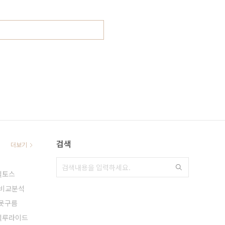
검색
더보기
셀토스
비교분석
못구름
텔루라이드