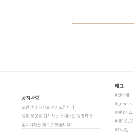
면 올해 여름과 가을 사이에 출시를
에는 오로라2 까지 공개하는 것으로 
태그
싼타페
공지사항
genesis
오랜만에 공지로 인사드립니다!
제네시스
생물 분양을 원하시는 분께서는 방명록에 비밀글⋯
대형SUV
홈페이지를 재오픈 했습니다!
카니발