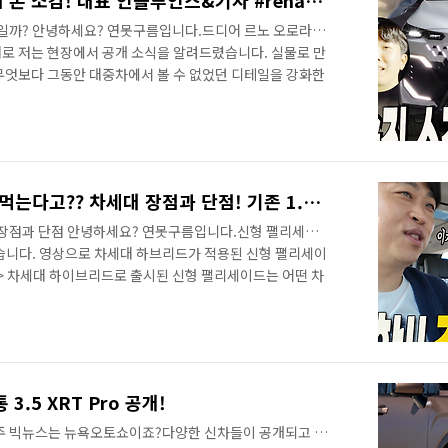
르노 오로라2! 필랑트! 직접 본 소감! 대표 인플루언스&기자 #renault #콜레오스 #BPD #차플레이 #강병휘 #모터리언 #차봤서영 #나윤석 #울트라TV #하이브리드
낌일까? 안녕하세요? 연못구름입니다.드디어 르노 오로라2
로 저는 현장에서 공개 소식을 알려드렸습니다. 실물로 만
무엇보다 그동안 대중차에서 볼 수 없었던 디테일을 강화한
노 오로라2! 필랑트! 직접 본 소감! 대표 인플루언스&기
서 볼 수 없었던 디테일! 이렇게 과감한 디자인은 그동안 대중
는 프리미엄급 차량에서 볼 수 있었던 스포츠 시트가 적용되
었습니다. 대표 인플루언스와 전문 기자의 솔직한 소감은?
인플루언스와 전문 기자..
팰리세이드 하이브리드! 욕먹는다고?? 차세대 장점과 단점! 기존 1.6 과 이렇게 다릅니다. #palisade #대형SUV #더모스트 #직병렬하이브리드
 장점과 단점 안녕하세요? 연못구름입니다.신형 팰리세이
습니다. 영상으로 차세대 하브리드가 적용된 신형 팰리세이
;"> 차세대 하이브리드로 출시된 신형 팰리세이드는 어떤 차
ED1 방식의 하이브리드와 차이점을 체크해 봤습니다. 새
크헤 봤습니다. 영상으로 신형 팰리세이드 하이브리드 하
립니다.&nbsp;&nbsp;"> 다음 소식도 놓치지 않고
알림설정 잊지마세요! 감사합니다. ✔ 2% 캐시백 신차구입
.5 XRT Pro 공개!
주 빅뉴스는 뉴욕오토쇼이죠?다양한 신차들이 공개되고 있