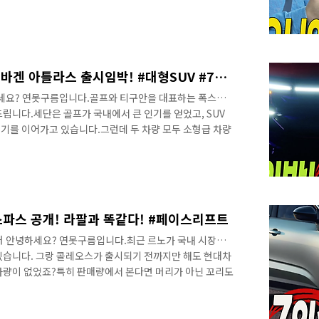
 교체가 필요없고, 무선으로 제어기 업데이트가 되기 때문
 방문하지 않아도 된다는 점이 전기차의 장점입니다. 채
성능형은 영상을 통해서 어떤 차이점이 있는지 알려드립니
을 알려드립니다. EV9과 차이점!&nbsp;&nbsp;">
아이오닉9은 어떤 매..
팰리세이드 보다 더 큰 폭스바겐 아틀라스 출시임박! #대형SUV #7인승SUV
하세요? 연못구름입니다.골프와 티구안을 대표하는 폭스바
립니다.세단은 골프가 국내에서 큰 인기를 얻었고, SUV
기를 이어가고 있습니다.그런데 두 차량 모두 소형급 차량
 싼타페 또는 쏘렌토 그리고 좀 더 큰 팰리세이드와 경쟁할
천만원 후반에서 6천만원 초반대! 공간에 대한 욕심은 채워
요! 그렇다고 대형급에 투아렉이 있지만 이건 프리미엄급
런 차량이 아니죠? 이런 가운데 폭스바겐은 #대형SUV 아
을 했습니다. 작년도 그랬고, 재작년도 ..
에스파스 공개! 라팔과 똑같다! #페이스리프트
공개 안녕하세요? 연못구름입니다.최근 르노가 국내 시장에
있습니다. 그랑 콜레오스가 출시되기 전까지만 해도 현대차
차량이 없었죠?특히 판매량에서 본다면 머리가 아닌 꼬리도
레오스가 출시가 되면서 판도를 바꿀 수 있을만큼 긴장감이
. 7인승 SUV 신형 에스파스를 영상으로 자세히 만나보세
운데 르노는 올해 국내 시장에 #세닉 출시를 확정했고, 이르