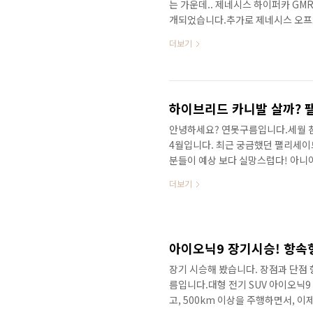
는 가운데.. 제네시스 하이퍼카 GM
개되었습니다.추가로 제네시스 오프
후끈후끈하게 만들었습니다. 실제 미
더보기
팰리세이드오프로더 버전인 #XRT 
XRTPro를 생생하게 만나보세요!&nb
장에 판매가 되는 오프로드 트림이죠?
Pro 는 오프로드 감성에 실제 오프
안녕하세요? 연못구름입니다.세월 참 
4월입니다. 최근 궁금했던 팰리세
분들이 예상 보다 실망스럽다! 아니
이브리드인데.. 이럴거면 그냥 카니
더보기
데 그럼 대형급 하이브리드 카니발을
져보시죠?참고로 팰리세이드 하이브
하실 것 같은데.. 구독하시면 자동
만나보세요!&nbsp;&nbsp;"> 
장기 시승해 봤습니다. 장점과 단점
름입니다.대형 전기 SUV 아이오닉9
고, 500km 이상을 주행하면서, 