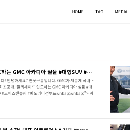
HOME
TAG
MEDIA
[최초공개] 팰리세이드 압도하는 GMC 아카디아 실물 #대형SUV #더모스트 #트원클러치AWD #노이즈캔슬링 #파노라마선루프
다! 안녕하세요? 연못구름입니다. GMC가 새롭게 국내에
최초공개] 팰리세이드 압도하는 GMC 아카디아 실물 #대
 #노이즈캔슬링 #파노라마선루프&nbsp;&nbsp;"> 위
보다 마자! 이건 상남자의 SUV이다! 이런 느낌을 받았습
스럽습니다!트래버스와 플랫폼을 공유하기 때문에 트래버스
급스러운 실내공간!트래버스와 비교하기 힘들정도로 확실히
인치 인포테인먼트를 포함한.. 실내 공간은.. [최초공개]
실물 #대..