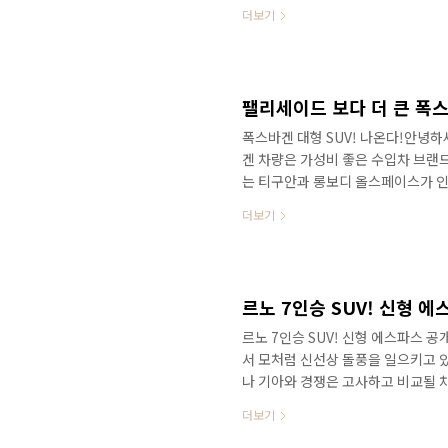
니다. 특히 관리관점에서 엔진 오일
더보기
에 바쁜 일상속에서 일부러 정비소를
널에 문의가 많았던 4륜 항속형과 
다. 아이오닉9 장기시승! 장점과 단점
우리 가족을 위한 패밀리카 용도로 
폭스바겐 대형 SUV! 나온다!안녕
겐 차량은 가성비 좋은 수입차 브랜드
는 티구안과 롱보디 올스페이스가 인
이라서 국내 패밀리 SUV를 대표하는
더보기
차량이 없었습니다. 예상 가격은 5
줄 차량이 없다보니, 너무 아쉬웠구
차량이라서 누구가 구입할 수 있는 그
틀라스를 출시한다고 이미 여러번 언급
르노 7인승 SUV! 신형 
르노 7인승 SUV! 신형 에스파스 
서 모처럼 신선상 돌풍을 일으키고 
나 기아와 경쟁은 고사하고 비교될 
잡기 힘들었는데요. 하지만 그랑 콜
더보기
유지되고 있습니다. 라팔과 똑같은.
요!&nbsp;&nbsp;"> 이런 가