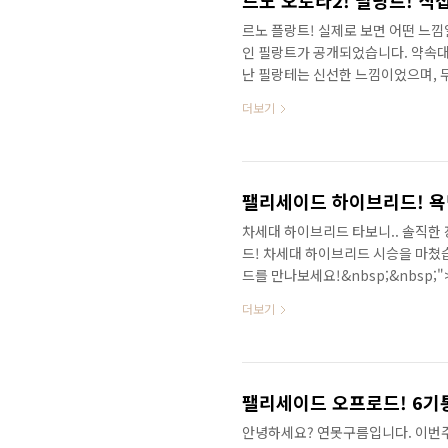
르노 플랑트! 실제로 보면 어떤 느
인 필랑트가 공개되었습니다. 약속대
난 필랑테는 신선한 느낌이었으며, 
모습이라서 개인적으로 좋았습니다. 르
더보기
자 &nbsp;&nbsp;"> 대중차에
차에서는 볼 수 없었죠? 특히 실내
었는데.. 확실히 고급스러운 모습이
현장에서 여러분들이 잘 알고 계신 
차세대 하이브리드 타보니.. 솔직한
드! 차세대 하이브리드 시승을 마쳤
드를 만나보세요!&nbsp;&nbsp
별성이 있을까요?기존에 출시된 TM
더보기
로운 하이브리드 하체도 꼼꼼하게 체
체는 어떤 점이 가솔린과 다른지 알려드
빠르게 보고 싶다면 채널에 구독과 
+ 가장 빠르게 받을 수 있는 방법..
팰리세이드 오프로드! 6기통 3
안녕하세요? 연못구름입니다. 이번