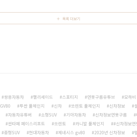
 위해서 분주하게 움직이는 것을 알려졌습니다. 또한 하반기
알려졌습니다. 이렇게 ..
목록 더보기
쌍용자동차
팰리세이드
스포티지
연못구름유튜브
모하비
 GV80
투싼 풀체인지
신차
쏘렌토 풀체인지
신차정보
자동차유튜버
소형SUV
기아자동차
신차정보연못구름
싼타페 페이스리프트
쏘렌토
카니발 풀체인지
#신차정보연
중형SUV
현대자동차
제네시스 gv80
2020년 신차정보