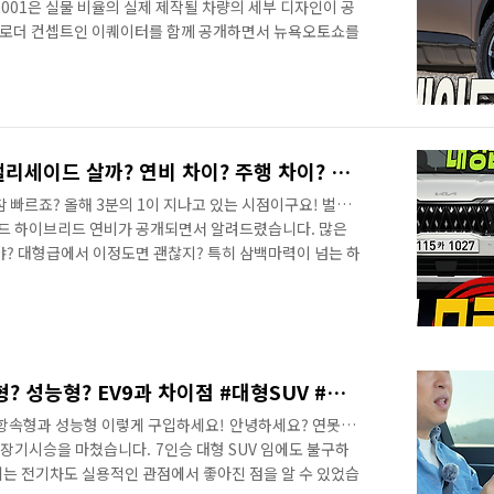
R001은 실물 비율의 실제 제작될 차량의 세부 디자인이 공
로더 컨셉트인 이퀘이터를 함께 공개하면서 뉴욕오토쇼를
국인의 반응도 대단했죠? 그리고 현대차는 #대형SUV #
Pro를 공개했습니다. 영상으로 팰리세이드 오프로드
sp;&nbsp;"> 이름에서 알 수 있듯이 XRT는 미국 시
 오프로드만의 감성을 추가한 트림이 XRT 인데요. XRT
로드 성능까지 추가한 모델입니..
하이브리드 카니발 살까? 팰리세이드 살까? 연비 차이? 주행 차이? 결정적인 힘, 4륜? 차이? 알고 선택하세요!
빠르죠? 올해 3분의 1이 지나고 있는 시점이구요! 벌써
이드 하이브리드 연비가 공개되면서 알려드렸습니다. 많은
야? 대형급에서 이정도면 괜찮지? 특히 삼백마력이 넘는 하
발 하이브리드 구입합니다! 3가지 반응으로 요약할 수 있는
 구입해야 할지? 아니면 팰리세이드를 구입해야 할지? 따
리드 시승기는 곧 업데이트될 예정입니다. 이것도 궁금해
으로 받을 수 있습니다. 영상으로 세부적인 차이점을 빠르게
그래서 차이점을 체크해 보겠습니..
아이오닉9 장기시승! 항속형? 성능형? EV9과 차이점 #대형SUV #전기차 #IONIQ9
 항속형과 성능형 이렇게 구입하세요! 안녕하세요? 연못구
 장기시승을 마쳤습니다. 7인승 대형 SUV 임에도 불구하
이제는 전기차도 실용적인 관점에서 좋아진 점을 알 수 있었습