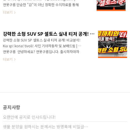
되었습니다. 소형 SUV 임을 고려해 본다면 역대급이라고
연못구름 단순한 "감"이 아닌 정확한 수치자료를 통해
표현을 주저하지 않고 말씀드렸습니다. 멋진 디자인 덕분
서 비교 분석 자료를 제시하는 연못구름입니다! 안녕하
더보기
에 연못구름 유튜브 채널뿐..
세요? 연못구름입니다! 기아차의 새로운 SP가 출시와
함께 소형 SUV 시장의 지각변동을 일으킬 것 같다는 의
견을 총 2부에 걸쳐서 영상으로 전달해 드렸습니다. #
강력한 소형 SUV SP 셀토스 실내 티저 공개! 비교분석!
관련 영상 보기 ▼1부 : 외부 디자인! ▼ 2부 실내 디자
인! 콘셉트카에서 선보인 파격적인 수준의 디자인은 소
강력한 소형 SUV SP 셀토스 실내 티저 공개! 비교분석!
형 SUV 임을 고려해 본다면 역대급이라고 표현해도 전
Kia sp! kona! tivoli! 사진 기아자동차 및 보배드림 | 글,
혀 부족함이 없는데 이런 이유 때문인지 관련 영상 하단
연못구름 ​ 안녕하세요? 연못구름입니다. 출시하자마자
에 출시를 기대하는 다양한 댓글 반응을 볼 수 있었습니
소형 시장을 모두 잡아먹을 것 같은 기아차의 새로운 소
더보기
다. 드디어 해외에서 셀..
형 SUV인 SP 셀토스의 실내 티저가 드디어 공개 되었습
니다. SP의 소식을 국내에서 가장 먼저 전달해 드렸는데,
첫 소식을 2018년도 6월에 알려드렸습니다. 어느덧 SP
의 출시가 멀지 않았는데, 앞으로 한 달 뒤인, 7월 경에 출
시될 예정입니다. 지난 1부 영상에서는 서울 모터쇼에서
직접 본 SP와 공개된 외부 디자인을 비교해 드렸습니다.
영상을 이미 보셨다면 SP의 경쟁력이 상당했죠? # SP
셀토스 1부 영상 보기 SP가 출시가 된다면 소형 SUV 시
공지사항
장에..
오랜만에 공지로 인사드립니다!
생물 분양을 원하시는 분께서는 방명록에 비밀글⋯