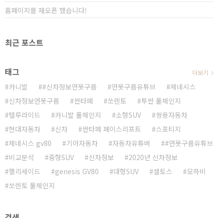
홈페이지를 재오픈 했습니다!
최근 포스트
태그
더보기
카니발
#신차정보연못구름
연못구름유튜브
제네시스
신차정보연못구름
싼타페
쏘렌토
투싼 풀체인지
텔루라이드
카니발 풀체인지
소형SUV
쌍용자동차
현대자동차
신차
싼타페 페이스리프트
스포티지
제네시스 gv80
기아자동차
자동차유튜버
#연못구름유튜브
비교분석
중형SUV
신차정보
2020년 신차정보
팰리세이드
genesis GV80
대형SUV
셀토스
모하비
쏘렌토 풀체인지
검색