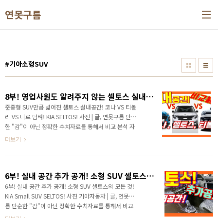
본문 바로가기
연못구름
#기아소형SUV
8부! 영업사원도 알려주지 않는 셀토스 실내공간! 코나 VS 티볼리 VS 니로와 비교!
준중형 SUV만큼 넓어진 셀토스 실내공간! 코나 VS 티볼
리 VS 니로 덤벼! KIA SELTOS! 사진 | 글, 연못구름 단순
한 "감"이 아닌 정확한 수치자료를 통해서 비교 분석 자
료를 제시하는 연못구름입니다! # 영상 보기 안녕하세
더보기
요? 연못구름입니다! 어느덧 쎌토스의 소식을 8부까지
알려드리게 되었습니다. 지난 영상에서는 트림 선택을
요약해 드렸고, 인도 버전과 국내 버전의 차이점을 알려
6부! 실내 공간 추가 공개! 소형 SUV 셀토스의 모든 것! KIA Small SUV SELTOS!
드렸습니다. 그리고 셀토스의 특징은 3가지로 요약해 드
렸습니다. 1. 멋진 디자인 : 강인하고 존재감 넘치는 디
6부! 실내 공간 추가 공개! 소형 SUV 셀토스의 모든 것!
자인! 와이드하고 볼륨감 있는 디자인! 2. 자율 주행 장
KIA Small SUV SELTOS! 사진 기아자동차 | 글, 연못구
치 : 차로 유지 보조(LFA)기능이 기본 제공되며, 자율 주
름 단순한 "감"이 아닌 정확한 수치자료를 통해서 비교
행 장치가 옵션으로 제공! 3. 최첨단 편의 사양 : 소형 차
분석 자료를 제시하는 연못구름입니다! 안녕하세요? 연