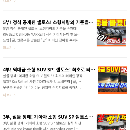
더보기
량에 없었던 10.25인치 대..
못구름입니다! 기아차의 새로운 소형 SUV인 셀토스가 소
형 SUV 시장에서 지각변동을 일으킬 것 같다는 의견을 5
부에 걸쳐서 알려드렸는데, 이번 6부에서는 새롭게 포착
5부! 정식 공개된 셀토스! 소형차량의 기준을 바꿨다! KIA SELTOS INDIA MARKET!
된 실내 사진과 함께 셀토스의 경쟁력을 분석해 보겠습니
다. 글로벌 자동차 3위 시장인 인도에서 최초로 공개된
5부! 정식 공개된 셀토스! 소형차량의 기준을 바꿨다!
셀토스는 압도적인 경쟁력을 갖추고 출시가 되었습니다.
KIA SELTOS INDIA MARKET! 사진 기아자동차 및 보배
기아차가 인도 시장을 공략하기 위해서 만든 차량이 바로
드림 | 글, 연못구름 단순한 "감"이 아닌 정확한 수치자
셀토스입니다. 기존 소형 차량의 아쉬운듯한 디자인을 잊
료를 통해서 비교 분석 자료를 제시하는 연못구름입니
더보기
어버려도 될 만큼 셀토스의 디자인은..
다! 안녕하세요? 연못구름입니다! 기아차의 새로운 소
형 SUV인 셀토스가 소형 SUV 시장에서 지각변동을 일
으킬 것 같다는 의견을 4부에 걸쳐서 알려드렸는데, 드
4부! 역대급 소형 SUV SP! 셀토스! 최초로 터레인 장착 Kia Seltos!
디어 셀토스가 인도 시장에 공개되었습니다. # 영상으로
보기 #1 기아차의 새로운 SUV인 셀토스의 소식을 4부
실물 깡패! 역대급 소형 SUV 셀토스! 최초의 터레인 장착
까지 전달해 드리면서 역대급이라는 표현을 자주 사용
될까? Kia Seltos! 사진 기아자동차 및 보배드림 | 글, 연
했는데, 인도 시장에서 공개된 셀토스는 역대급이라는
못구름 단순한 "감"이 아닌 정확한 수치자료를 통해서 비
표현이 부족할 만큼 놀라운 것 같습니다. 소형 SUV를 뛰
교 분석 자료를 제시하는 연못구름입니다! 안녕하세요?
더보기
어넘어서 중형과 대형급 SUV 비교해도 좋을 만큼 ..
연못구름입니다! 기아차의 새로운 소형 SUV인 셀토스가
해외 촬영 중에 포착되면서, 연못구름은 지난 3부 영상에
서 셀토스는 출시와 함께 소형 SUV 시장에서 지각변동을
3부, 실물 깡패! 기아차 소형 SUV SP 셀토스! 실차 사진 공개! Kia sp! kona! tivoli!
일으킬 것 같다는 의견을 알려 드렸습니다. # 관련 영상
보기 ▼1부 : 외부 디자인! ▼ 2부 실내 디자인! 콘셉트카
3부, 실물 깡패! 기아차 소형 SUV SP 셀토스! 실차 사진
에서 선보인 파격적인 디자인이, 양산차량에 그대로 적용
공개! Kia sp! kona! tivoli! 사진 autoblog.com | 글,