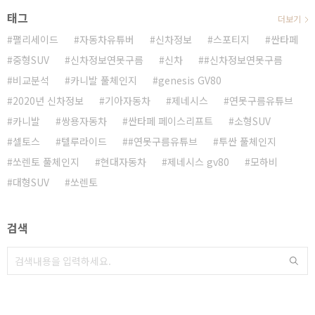
태그
더보기
팰리세이드
자동차유튜버
신차정보
스포티지
싼타페
중형SUV
신차정보연못구름
신차
#신차정보연못구름
비교분석
카니발 풀체인지
genesis GV80
2020년 신차정보
기아자동차
제네시스
연못구름유튜브
카니발
쌍용자동차
싼타페 페이스리프트
소형SUV
셀토스
텔루라이드
#연못구름유튜브
투싼 풀체인지
쏘렌토 풀체인지
현대자동차
제네시스 gv80
모하비
대형SUV
쏘렌토
검색