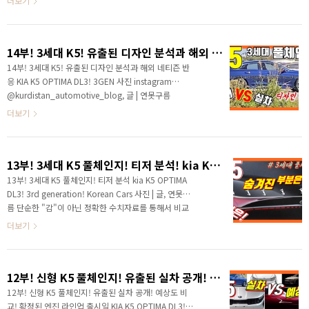
더보기
가격표입니다. 내비게이션을 포함한 실내 디자인도 일..
하세요? 연못구름입니다. 3세대 k5가 드디어 공개가 되
면서 국내 자동차 커뮤니티는 하루 종일 K5 이야기로 뜨
거웠던 하루였습니다. 최근 기아차가 선보인 신차의 경우
14부! 3세대 K5! 유출된 디자인 분석과 해외 네티즌 반응 KIA K5 OPTIMA DL3! 3GEN
디자인에 있어서 좋은 평가를 받았는데, 3세대 K5는 그
중에서도 최고라는 평가를 받고 있습니다. 공개되고 유튜
14부! 3세대 K5! 유출된 디자인 분석과 해외 네티즌 반
브 채널 커뮤니티에 관련 소식을 알려드렸는데, 순식간에
응 KIA K5 OPTIMA DL3! 3GEN 사진 instagram
200여 개에 댓글 반응이 달렸습니다. 네티즌의 반응은
@kurdistan_automotive_blog, 글 | 연못구름
디자인을 분석해 드리고 영상 후반부에서 알려드리겠습
"감"이 아닌 정확한 수치 자료를 통해서 비교 분석 자료
더보기
니다. # 디테일한 유튜브 ..
를 제시하는 연못구름입니다! 안녕하세요? 연못구름입
니다. 요즘 기아차 너무 잘하고 있죠? 디자인의 진수를
보여주는 것 같습니다! 신규로 출시된 차량마다 큰 인기
13부! 3세대 K5 풀체인지! 티저 분석! kia K5 OPTIMA DL3! 3rd generation! Korean Cars
를 얻고 있습니다. 그 중에서도 가장 인상적인 차량이 있
다면 저는 소형 SUV의 기준 자체를 바뀐 셀토스라고 생
13부! 3세대 K5 풀체인지! 티저 분석 kia K5 OPTIMA
각합니다. 출시 전부터 멋진 디자인에 이슈가 되었고, 이
DL3! 3rd generation! Korean Cars 사진 | 글, 연못구
후 높은 가격에 이슈가 되었지만, 단숨에 소형 SUV 1위
름 단순한 "감"이 아닌 정확한 수치자료를 통해서 비교
를 차지할 정도로 높은 인기를 얻고 있습니다. 또 하나의
분석 자료를 제시하는 연못구름입니다! 안녕하세요? 연
더보기
차량이 있다면 기아차의..
못구름입니다. 올해의 주인공인 3세대 K5의 티저가 공개
되었습니다. 관심 있는 분들께서는 이미 티저를 보셨고,
보시면서 경쟁 차량인 신형 쏘나타와 비교를 많이 하셨을
12부! 신형 K5 풀체인지! 유출된 실차 공개! 예상도 비교! 확정된 엔진 라인업 출시일 KIA K5 OPTIMA DL3! 3rd generation! Korean Cars
것 같습니다. 연못구름도 꼼꼼하게 비교해 보면서 3세대
K5의 높은 경쟁력 때문에, 이 정도라면 신형 쏘나타와 제
12부! 신형 K5 풀체인지! 유출된 실차 공개! 예상도 비
대로 한번 경쟁해 볼만 하겠다는 생각을 하게 되었습니
교! 확정된 엔진 라인업 출시일 KIA K5 OPTIMA DL3!