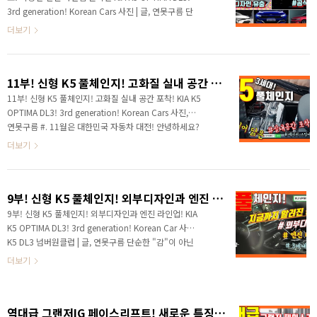
다. #. 유출된 중국형 K5 이미지! 왜곡 VS 보정 먼저 보실
3rd generation! Korean Cars 사진 | 글, 연못구름 단
부분이 이전 영상에서 유출된 중국형 K5의 디자인을 분
순한 "감"이 아닌 정확한 수치자료를 통해서 비교 분석
더보기
석해 드..
자료를 제시하는 연못구름입니다! 안녕하세요? 연못구
름입니다! 올해의 주인공이라고 3대의 차량이 비슷한
시점에 출시가 되면서 대한민국 자동차 시장은 크게 출
11부! 신형 K5 풀체인지! 고화질 실내 공간 포착! KIA K5 OPTIMA DL3! 3rd generation! Korean Cars
렁거리고 있습니다. 지난 주에는 그랜저 IG페이스리프
트가 유출되고, 이후 현대자동차에서 공식 티저 이미지
11부! 신형 K5 풀체인지! 고화질 실내 공간 포착! KIA K5
와 사진을 공개했습니다. 럭셔리한 분위기의 그랜저 IG
OPTIMA DL3! 3rd generation! Korean Cars 사진,글 |
는 현대차가 작정하고 만든 것 같은데, 웬만한 신차보다
연못구름 #. 11월은 대한민국 자동차 대전! 안녕하세요?
도 더욱 뜨거운 관심을 받았습니다. 공개된 지 한참이 지
연못구름입니다! 11월을 앞두고 대한민국 자동차 시장이
더보기
났지만 포탈 검색어에서 현 시간 까지..
크게 요동치는 모습을 보여주고 있습니다. 11월에는 대
한민국 세단 1위의 판매량을 자랑하는 그랜저 IG 페이스
리프트가 가장 먼저 공개될 예정입니다. 이미 보신 분들
9부! 신형 K5 풀체인지! 외부디자인과 엔진 라인업! KIA K5 OPTIMA DL3! 3rd generation! Korean Cars
도 있겠지만 30초짜리 짧은 티저 영상을 잠시 보겠습니
다. ▼ 디테일한 유튜브 영상으로 보기 그랜저 IG 페이스
9부! 신형 K5 풀체인지! 외부디자인과 엔진 라인업! KIA
리프트는 일체형 계기판을 포함해서 내외부 디자인이 완
K5 OPTIMA DL3! 3rd generation! Korean Car 사진,
전히 변경되면서 지금까지 출시된 그랜저 시리즈 중에서
K5 DL3 넘버원클럽 | 글, 연못구름 단순한 "감"이 아닌
가장 파격적인 변화를 앞두고 있습니다. 정식 이름은 "더
정확한 수치자료를 통해서 비교 분석 자료를 제시하는
더보기
뉴 그랜저..
연못구름입니다! ▲ source : STUDIO JIN 안녕하세요?
연못구름입니다! 다음 달에 출시될 3세대 K5는 올해의
주인공이라고 할 수 있습니다. 연못구름은 올 해 두 대의
역대급 그랜저IG 페이스리프트! 새로운 특징은? GRANDEUR! AZERA!
차량을 주인공이라고 알려드렸습니다. 첫 번째 차량은 3