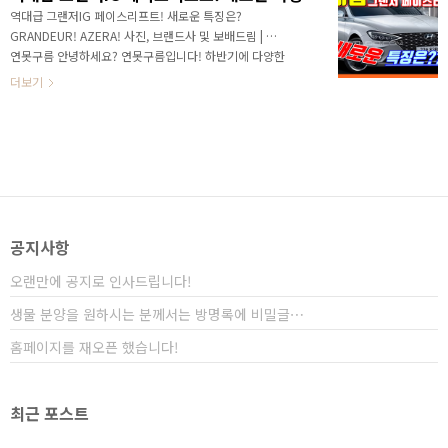
세대 K5이며, 두 번째 차량은 프리미엄 브랜드인 제네시
역대급 그랜저IG 페이스리프트! 새로운 특징은?
스 최초의 SUV인 GV80 이라고 생각합니다. 이번 K5 9
GRANDEUR! AZERA! 사진, 브랜드사 및 보배드림 | 글,
부 영상에서는 지금까지 알려진 K5의 외부 디자인의 특
연못구름 안녕하세요? 연못구름입니다! 하반기에 다양한
징을 한번에 정리해 드리고, 엔진 라인업도 함께 ..
신차가 출시가 되면서 자동차를 좋아하시는 분들이라면
더보기
행복한 비명이 들리는 것 같습니다. 연못구름이 최근 소
개해 드린 영상만 보더라도 셀토스, K7 프리미어, 모하비
더 마스터, GV80, 3세대 K5까지 굵직한 신차 소식을 다
양하게 전달해 드린 것 같습니다. 그리고 오늘 소개해 드
릴 차량은 그랜저 IG 페이스리프트 2부입니다. 연못구름
은 최근 영상에서 "내년에 출시될 현대자동차 신차!"정
보를 알려드리면서 그랜저 IG 페이스리프트가 올해 11월
에 출시될 예정이라는 소식을 알려드렸습니다. # 유튜브
공지사항
영상으로 보기 그랜저는 국내 차량 중에서 ..
오랜만에 공지로 인사드립니다!
생물 분양을 원하시는 분께서는 방명록에 비밀글⋯
홈페이지를 재오픈 했습니다!
최근 포스트