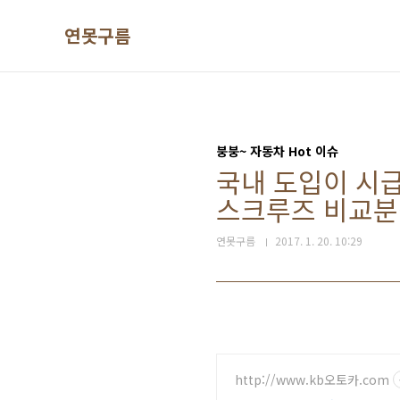
본문 바로가기
연못구름
붕붕~ 자동차 Hot 이슈
국내 도입이 시급
스크루즈 비교분석! 
연못구름
2017. 1. 20. 10:29
http://www.kb오토카.com