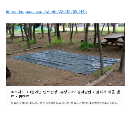
http://blog.naver.com/xhojin/220357693445