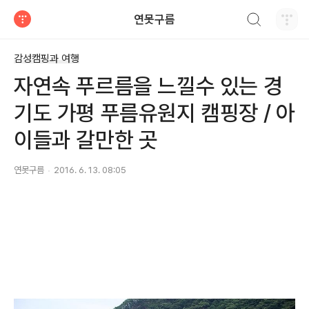
검색하기
연못구름
티스토리
감성캠핑과 여행
자연속 푸르름을 느낄수 있는 경
기도 가평 푸름유원지 캠핑장 / 아
이들과 갈만한 곳
연못구름
2016. 6. 13. 08:05