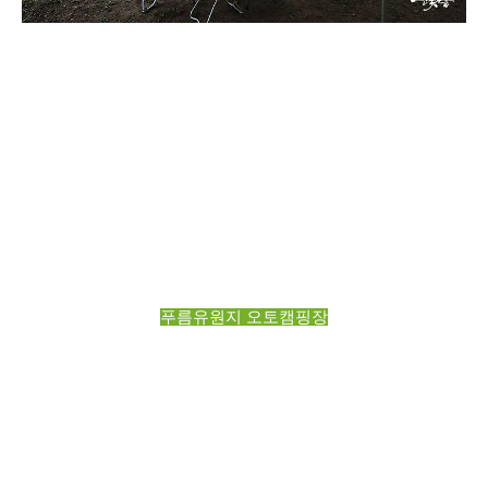
푸름유원지 오토캠핑장