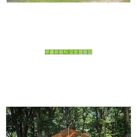
푸름유원지 오토캠핑장