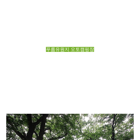
푸름유원지 오토캠핑장