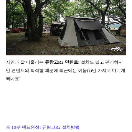
자연과 잘 어울리는
듀랑고R2 면텐트!
설치도 쉽고 편리하지
만 면텐트의 최적함 때문에 최근에는 이놈(?)만 가지고 다니게
되네요!
※
10분 텐트완성! 듀랑고R2 설치방법