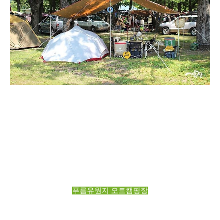
푸름유원지 오토캠핑장