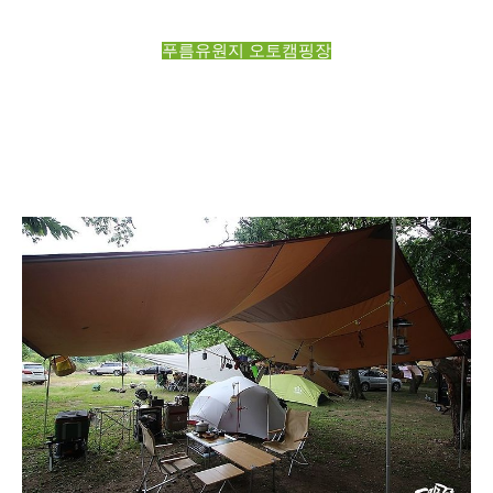
푸름유원지 오토캠핑장