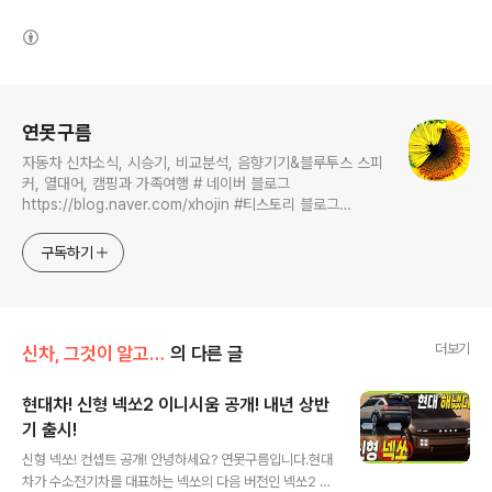
(새창열림)
로그 정보
연못구름
자동차 신차소식, 시승기, 비교분석, 음향기기&블루투스 스피
커, 열대어, 캠핑과 가족여행 # 네이버 블로그
https://blog.naver.com/xhojin #티스토리 블로그
https://lastzone.com/ #유튜브
https://www.youtube.com/c/연못구름 콜라보 문의는
구독하기
xhojin@naver.com 으로 주시면 신속하게 답변 드리겠습니
다.
더보기
신차, 그것이 알고 싶다
의 다른 글
현대차! 신형 넥쏘2 이니시움 공개! 내년 상반
기 출시!
글 내용
신형 넥쏘! 컨셉트 공개! 안녕하세요? 연못구름입니다.현대
차가 수소전기차를 대표하는 넥쏘의 다음 버전인 넥쏘2 이