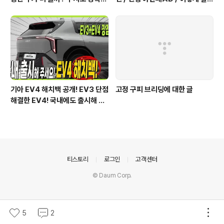
게 알려드릴게요!
졌을까?
기아 EV4 해치백 공개! EV3 단점
고정 구피 브리딩에 대한 글
해결한 EV4! 국내에도 출시해 주
세요!
의안내
티스토리
로그인
고객센터
© Daum Corp.
5
2