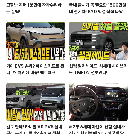
고장난 지퍼 1분만에 자가수리하
국내 출시가 꼭 필요한 1500만원
는 꿀팁!
대 전기차! BYD 씨걸 직접 타봤습
니다!
기아 EV5 벌써? 페이스리프트 된
신형 팰리세이드! 차세대 하이브리
다고? 확인된 내용! 팩트체크
드 TMED2 선보인다!
말도 안돼! 카니발 VS PV5 실내
# 2부 6세대 아반떼 신형 실내사
공간 누가 더 클까? 수치로 정확하
진 / 신형 아반떼AD / 어떻게 달라