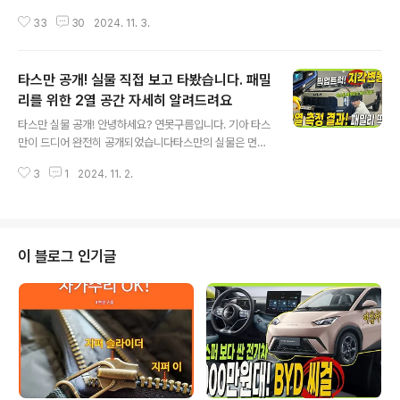
니시움 콘셉트를 공개했습니다.넥쏘는 전동화 시대에 꿈의
33
30
2024. 11. 3.
전기차라고 할 수 있고, 현재의 전기차가 전동화의 시작이
라면 전동화의 끝은 사실한 수소 전기차입니다.그래서 여
러분들이 알아두시면 좋을 것 같은데.. 이니시움은 어떤 차
타스만 공개! 실물 직접 보고 타봤습니다. 패밀
량인지 바로 만나볼게요! 공개된 디자인은 한마디로 꽤 괜
찮죠? 미래 지향적인 디자인에 각과 면이 조합이 되었고, D
리를 위한 2열 공간 자세히 알려드려요
글 내용
RL은 한옥 창문은 연상시키는 4개의 네모가 풍차처럼 겹
타스만 실물 공개! 안녕하세요? 연못구름입니다. 기아 타스
친 디자인입니다. 최근에 공개된 신차들은 너무 먼 미래같
만이 드디어 완전히 공개되었습니다타스만의 실물은 먼저
은 느낌 때문인지.. 멋지다기 보다는 좀 고개를 가우뚱 하는
보고 왔는데요. 실물은 어떤 느낌일까요? 5미터 중반이
납득하기 조금 힘든 디자인을 볼 수 있었죠?하지만 이니시
3
1
2024. 11. 2.
이르는 거대한 사이즈에 2열 공간은 SUV가 부럽지 않을
움의 디자인은 현실과 미래를 자연스..
정도로 편하고 상대적으로 여유로웠습니다. 특히 패밀리
용도로 구입하실 분들이라면 2열 공간을 미리 알고 구입하
셔야 하는데.. 5미터 중반에 도달한다고 해서 중형급 픽업
트럭의 2열 실내 공간은 싼타페나 쏘렌토 보다도 좁은 공
이 블로그 인기글
간을 제공합니다. 줄자로 직접 측정해 봤습니다. 자세히 알
려드릴게요!&nbsp;&nbsp;" data-ke-type="html">
HTML 삽입미리보기할 수 없는 소스 새로운 실내 공간을
포함한 타스만을 자세히 알고 싶다면 영상을 참고하세
요! 드디어 완전히 공..