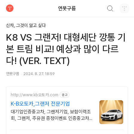
검색하기
연못구름
티스토리
신차, 그것이 알고 싶다
K8 VS 그랜저! 대형세단 깡통 기
본 트림 비교! 예상과 많이 다르
다! (VER. TEXT)
연못구름
2024. 8. 27. 18:59
http://www.kb오토카.com
광고
K-B오토카,그랜저 전문기업
대기업인증중고차, 그랜저기업, 보험이력조
회, 그랜저, 주유권 증정이벤트 인증중고차 7
만대이상! 찾아가는 홈서비스! 낮은 할부이자
율, 24시간실매물전산연동