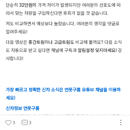
단순히
32만원의
가격 차이가 발생되지만 여러분의 선호도에 따
라서 맞는 차량을 구입하신다면 후회가 없을 것 같습니다.
저도 비교하면서 예상보다 놀랐습니다. 여러분의 생각을 댓글로
알려주세요!
다음 영상은
중간트림이나
고급트림도
비교해 볼까요? 다음 소식
도 자동으로 받고 싶다면 채널에 구독과
알림설정
잊지마세요!
감
사합니다!
가장 빠르고 정확한 신차 소식은
연못구름
유튜브 채널을 이용하
세요!
신차정보 연못구름
단순한 "감"이 아닌 정확한 수치자료를 통해서 비교 분석 자료를
3
3
제시하는 연못구름입니다! 신차정보, 자동차 핫이슈 등으로 객관