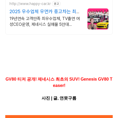
http://www.happy-car.kr
광고
2025 우수업체 우먼카 중고차는 최우
수모범업체에서!
19년연속 고객만족 최우수업체, TV출연 여
성CEO운영, 제네시스 실매물 5만대
2009~2025년 우수 고객만족 업체. 네티즌
선정 최우수 홈페이지!
GV80 티저 공개! 제네시스 최초의 SUV! Genesis GV80 T
easer
!
사진 |
글, 연못구름