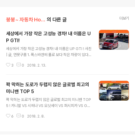
다.
더보기
붕붕~ 자동차 Hot 이슈
의 다른 글
세상에서 가장 작은 고성능 경차! 내 이름은 U
P GTI!
글 내용
세상에서 가장 작은 고성능 경차! 내 이름은 UP GTI ! 사진
| 글, 연못구름 1. 폭스바겐에 폴로 보다 작은 차량이 있다?
고성능 경차! UP GTI! 폭스바겐 자동차를 좋아하시는 분
3
0
2018. 2. 13.
이라도 폴로 아래에 작은 동생이 있다는 사실을 모르시는
분들이 더 많은 것 같습니다. 업!(UP!)은 2011년도에 처음
등장했는데, 전장 3540mm 전폭 1641mm 전고 1489
꽉 막히는 도로가 두렵지 않은 글로벌 최고의
mm로 경차에 해당되는 작은 차체를 가지고 있습니다. ▲
기아차 모닝 국내 경차를 대표하는 모닝의 차체가 전장 35
미니밴 TOP 5
글 내용
95mm 전폭 1595mm 전고 1485mm인데 전폭만 조금
꽉 막히는 도로가 두렵지 않은 글로벌 최고의 미니밴 TOP
더 넓고 길이는 더 작은 사이즈를 가지고 있습니다. #. 펀(F
5 ! 카니발 VS 시에나 VS 오딧세이 VS 퍼시피카 VS GL8
un) 드라이브를 제공하는 고성능 경차! UP GTI! 우리가
비교 분석! 사진, 브랜드 제조사 참고 | 글, 연못구름 1. 높은
알고 있는 경차라고 하면 도심에서 근거리..
6
0
2018. 2. 8.
공간 활용성과 다양한 용도로 사용할 수 있는 팔방미인! 미
니밴! 다음주에는 민족 최대의 명절인 설 연휴가 시작됩니
다. 긴 연휴에 귀경길로 인해서 꽉 막히는 도로 위에서 많은