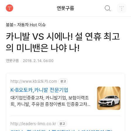
검색하기
연못구름
티스토리
붕붕~ 자동차 Hot 이슈
카니발 VS 시에나! 설 연휴 최고
의 미니밴은 나야 나!
연못구름
2018. 2. 14. 06:00
http://www.kb오토카.com
광고
K-B오토카,카니발 전문기업
대기업인증중고차, 카니발기업, 보험이력조
회, 카니발, 주유권 증정이벤트 인증중고차 7
만대이상! 찾아가는 홈서비스! 낮은 할부이자
율, 24시간실매물전산연동
http://leaders-limo.co.kr
광고