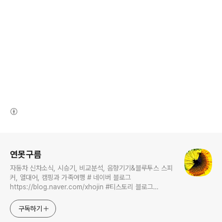
(새창열림)
로그 정보
연못구름
자동차 신차소식, 시승기, 비교분석, 음향기기&블루투스 스피
커, 열대어, 캠핑과 가족여행 # 네이버 블로그
https://blog.naver.com/xhojin #티스토리 블로그
https://lastzone.com/ #유튜브
https://www.youtube.com/c/연못구름 콜라보 문의는
구독하기
xhojin@naver.com 으로 주시면 신속하게 답변 드리겠습니