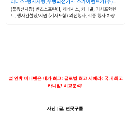
리더스-행사차량,수행의전기사 스카이렌트카(주)리
더스리무진
(풀옵션차량) 벤츠스프린터, 제네시스, 카니발, 기사포함렌
트, 행사컨설팅/지원 (기사포함) 의전행사, 각종 행사 차량 공
급, 벤츠스프린터, 제네시스, 카니발
설 연휴 미니밴은 내가 최고! 글로벌 최고 시에라! 국내 최고
카니발! 비교분석!
사진 |
글, 연못구름