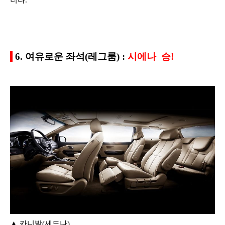
니다.
6. 여유로운 좌석(레그룸) :
시에나 승!
▲ 카니발(세도나)