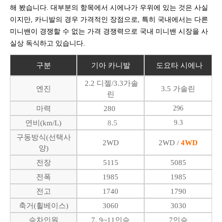
해 봤습니다. 대부분의 항목에서 시에나가 우위에 있는 것은 사실
이지만, 카니발의 경우 가격적인 장점으로, 특히 국내에서는 다른
미니밴이 경쟁할 수 없는 가격 경쟁력으로 국내 미니밴 시장을 사
실상 독식하고 있습니다.
구분
기아 카니발
도요타 시에나
2.2 디젤/3.3가솔
엔진
3.5 가솔린
린
마력
280
296
연비(km/L)
8.5
9.3
구동방식(선택사
2WD
2WD /
4WD
양)
전장
5115
5085
전폭
1985
1985
전고
1740
1790
축거(휠베이스)
3060
3030
승차인원
7, 9~11인승
7인승