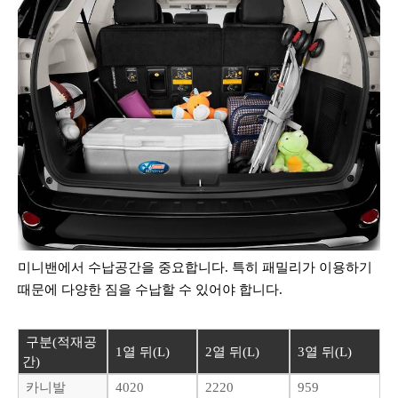
미니밴에서 수납공간을 중요합니다. 특히 패밀리가 이용하기
때문에 다양한 짐을 수납할 수 있어야 합니다.
구분(적재공
1열 뒤(L)
2열 뒤(L)
3열 뒤(L)
간)
카니발
4020
2220
959