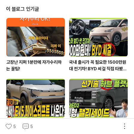
시간을 보내다 보면 가장 먼저 떠오르는 것이 카니발과 같
이 넓은 실내공간을 갖춘 미니밴을 한대쯤 소유한다면 얼
이 블로그 인기글
마나 좋을까? 하는 생각을 누구나 한 번쯤 해보셨을 것 같
네요. 미니밴은 팔방미인이라고 할 수 있을만큼 다양한 활
용성 때문에 패밀리에게 꾸준하게 사랑을 받는 차량입니
다. 평일에는 출퇴근 차량으로, 주말에는 레저차량으로, 꽉
막히는 도로..
고장난 지퍼 1분만에 자가수리하
국내 출시가 꼭 필요한 1500만원
는 꿀팁!
대 전기차! BYD 씨걸 직접 타봤습
니다!
기아 EV5 벌써? 페이스리프트 된
신형 팰리세이드! 차세대 하이브리
5
5
다고? 확인된 내용! 팩트체크
드 TMED2 선보인다!