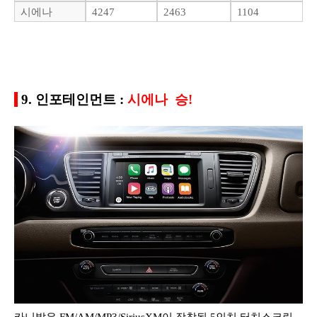
시에나
4247
2463
1104
9. 인포테인먼트 :
시에나 승!