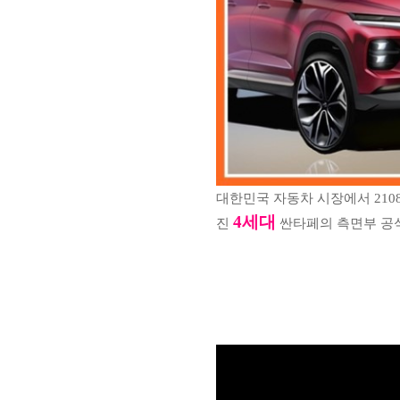
대한민국 자동차 시장에서 210
4세대
진
싼타페의 측면부 공