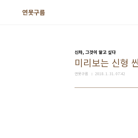
본문 바로가기
연못구름
신차, 그것이 알고 싶다
미리보는 신형 싼
연못구름
2018. 1. 31. 07:42