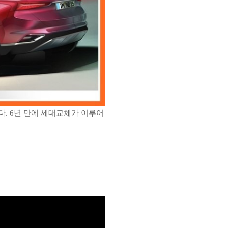
다. 6년 만에 세대교체가 이루어