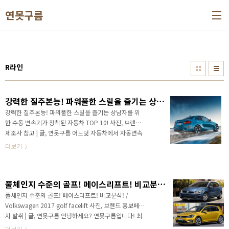
본문 바로가기
연못구름
R라인
강력한 질주본능! 파워풀한 스릴을 즐기는 상남자를 위한 수동 변속기가 장착된 자동차 TOP 10!
강력한 질주본능! 파워풀한 스릴을 즐기는 상남자를 위
한 수동 변속기가 장착된 자동차 TOP 10! 사진, 브랜드
제조사 참고 | 글, 연못구름 어느덧 자동차에서 자동변속
기는 선택이 아닌, 필수가 된 것 같은 시대에 살고 있습
더보기
니다. 필자가 처음으로 자동차 면허증을 처음 취득할 때
만 하더라도 수동 변속기가 대세였으며, 자동변속기는
고급 차량에서 옵션으로 제공하던 시대였습니다. 그 당
풀체인지 수준의 골프! 페이스리프트! 비교분석 / Volkswagen 2017 golf facelift
시에는 에어컨도 옵션이었으니^^ 현재는 수동변속기를
구입하고 싶어도 자동차 제조사에서 제공하지 않기 때
풀체인지 수준의 골프! 페이스리프트! 비교분석! /
문에 손맛(?)을 느끼기 힘든 것 같습니다. 하지만 페라
Volkswagen 2017 golf facelift 사진, 브랜드 홍보페이
리, 람보르기니, 맥라렌 등 프리미엄 자동차 브랜드사에
지 발취 | 글, 연못구름 안녕하세요? 연못구름입니다! 최
서는 파워풀한 출력을 손끝으로 즐기는 상남자를 위하
근 글로벌 자동차 시장은 성장세가 주춤해지면서, 완성차
더보기