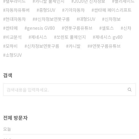
텔루라이드
카니발 풀체인지
2020년 신차정보
팰리세이드
자동차유튜버
중형SUV
기아자동차
싼타페 페이스리프트
현대자동차
#신차정보연못구름
대형SUV
신차정보
싼타페
genesis GV80
연못구름유튜브
셀토스
신차
비교분석
제네시스
쏘렌토 풀체인지
제네시스 gv80
모하비
신차정보연못구름
카니발
#연못구름유튜브
소형SUV
검색
전체 방문자
오늘