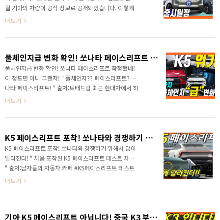
될 기아의 차량이 공식 정보로 공개되었습니다. 이렇게
구체적으로 제조사가 발표한다? 앞으로 한 달에 1대 꼴
더보기
로 출시될 것 같아요! 영상으로 정확한 소식을 가장 빠르
게 만나보세요! 안녕하세요? 연못구름입니다. 서울 모빌
리티쇼가 진행되고 있는 가운데, 기아의 야심작인 #EV9
풀체인지급 변화 확인! 쏘나타 페이스리프트 작정했네!이 정도면 미니 그랜저!
이 완전히 공개되었습니다. 보기 힘든 대형급 전기 SUV
EV9은 국내 대형 SUV에서 최고의 인기를 얻고 있는 팰
풀체인지급 변화 확인! 쏘나타 페이스리프트 작정했네!
리세이드의 전기차 버전 같은 느낌이었습니다. 크기는
이 정도면 미니 그랜저! " 풀체인지?? 페이스리프트? 쏘
완전히 비슷했고, 실내 공간도 쌍뚱이처럼 비슷한 점을
나타 페이스리프트! " 출처:보배드림 최근 현대차에서 허
실측 자료로 알려드렸죠? 그리고 기아는 서울 모빌리티
리 역할을 하는 중요한 차량인 쏘나타의 광고 촬영 현장
더보기
쇼 기간인 4월 5일 CEO 인베스터 데이를 개최했..
이 공개되었습니다. 출처:보배드림 완전히 달라질 #쏘나
타페이스리프트 모습을 미리 볼 수 있었습니다. 출처:뉴
욕맘모스 신형 그랜저, 신형 코나를 이은, 완전히 달라지
K5 페이스리프트 포착! 쏘나타와 경쟁하기 위해서 많이 달라진다!
는 디자인을 변경되는 것을 확인할 수 있었습니다. 출처:
뉴욕맘모스 디자인은 어느 정도 확인된 것인데, 실내는
K5 페이스리프트 포착! 쏘나타와 경쟁하기 위해서 많이
현재까지도 베일에 가려져 있습니다. 영상으로 정확한 소
달라진다! " 처음 포착된 K5 페이스리프트 테스트 차량!
식을 빠르게 만나보세요! 놀라지 마세요! 해외에서 포착
" 출처:남자들의 자동차 카페 #K5페이스리프트 테스트
된 테스트 차량 실내에는 계기판과 디스플레이가 하나로
차량이 드디어 포착되었습니다. K5 페이스리프트 문의
더보기
연결된 #파노라마디스플레이 가 포착되었습니다. 또한
가 많았는데 테스트 차량에 포착되어야 알려드릴 수 있
테스트 차..
다고 언급했었죠? 출처:남자들의 자동차 카페 그런데 놀
라운 디자인이 포착되었습니다. 이건.. 아래로 길게 이어
기아 K5 페이스리프트 아닙니다! 중국 K3 부분변경 수준!
진다고 해서 #눈물램프 이런 디자인이죠! 예상 보다 큰