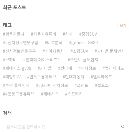
최근 포스트
태그
더보기
쌍용자동차
자동차유튜버
신차
중형SUV
#신차정보연못구름
비교분석
genesis GV80
신차정보연못구름
기아자동차
소형SUV
카니발 풀체인지
모하비
싼타페 페이스리프트
쏘렌토 풀체인지
제네시스 gv80
카니발
싼타페
신차정보
팰리세이드
대형SUV
연못구름유튜브
현대자동차
텔루라이드
투싼 풀체인지
2020년 신차정보
쏘렌토
셀토스
#연못구름유튜브
제네시스
스포티지
검색