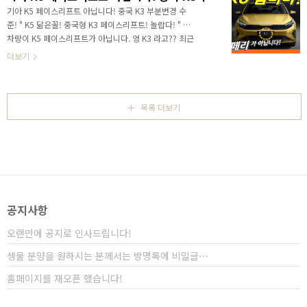
폭의 변화가 있다는 것인데.. 어떤 디자인으로 출시가 되
기아 K5 페이스리프트 아닙니다! 중국 K3 부분변경 수
고, 어떤 부분이 달라지게 될지 알아보시죠! 영상으로 세
준! " K5 닮은꼴! 중국형 K3 페이스리프트! 놀랍다! " 이
부적인 소식을 빠르게 만나보세요! 안녕하세요? 연못구
차량이 K5 페이스리프트가 아닙니다. 엉 K3 라고?? 최근
름입니다. 기아에서 가장 멋진 디자인의 차량을 뽑는다
공개된 중국형 K3 페이스리프트입니다. 이건... 국내형과
더보기
면.. 이 말은 대한민국에서 가장 멋진 차량이라는 것과
는 너무 많은 차이가 나는데... 영상으로 빠르고 정확한 소
동일..
식을 만나보세요! 안녕하세요? 연못구름입니다. 기아 중
국 법인이 #K3 페이스리프트 를 공개했습니다. 블랙색상
의 그릴을 포함해서 타이거 페이스에 있어서 최신 #K5
목록 더보기
의 디자인과 정말 비슷한 느낌이네요! 이 차량이 K5인데
DRL 디자인만 차이가 있을 뿐, 영락없는 K5와 닮은 디자
인이 맞네요! 심지어는 후드에 장착된 기아 로고 위로 연
결되는 4개의 파워돔 디자인까지도 K5를 닮았네요! 국내
형 K3는 동급이 아닌..
공지사항
오랜만에 공지로 인사드립니다!
생물 분양을 원하시는 분께서는 방명록에 비밀글⋯
홈페이지를 재오픈 했습니다!