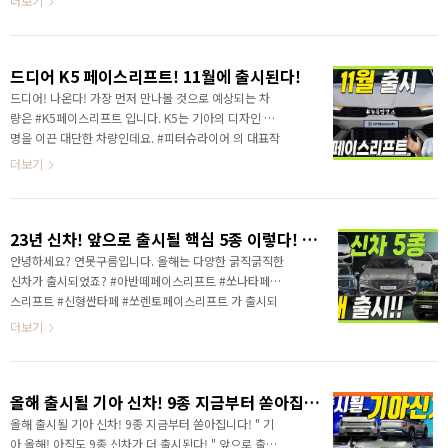
더보기
택 이 부분을 집중적으로 알려드리겠습니다. 영상으로
적용한 차량이 K5 페이스리프트이죠? 대표사진 삭제 사
정확한 ..
진 설명을 입력하세요. 기존 헤드램프도 개성있는 모습이
었지만, 한층 더 진화한 디자인입니다. 안개등쪽 디자인
드디어 K5 페이스리프트! 11월에 출시된다!
과 그릴 등 전면부 대부분의 디자인이 변경되었는데, 파
격적인 변신 보다는 완성도를 높이는 디자인으로 달라졌
드디어! 나온다! 가장 먼저 만나볼 것으로 예상되는 차
습니다. 영상으로 세부적인 정보를 가장 먼저 만나보세
량은 #K5페이스리프트 입니다. K5는 기아의 디자인 혁
요!
명을 이끈 대단한 차량인데요. #피터슈라이어 의 대표작
이면서 동시에 기아의 디자인 실력을 글로벌에 알리게
더보기
된 차량이죠! 처음 공개가 되고 놀랐는데.. 잘만든 디자
인이 이런 것인지. 여전히 도로에서 볼때마다 멋진 차량
이라고 생각하게 되며, 특히 개인적으로 야간에 K5를 만
23년 신차! 앞으로 출시될 핵심 5종 이렇다! 아직도 많이 있다고!?
다면 고가의 수입차가 부럽지 않을 정도로 잘 만든 디자
인이 감탄합니다. 영상으로 정확한 정보를 가장 먼저 만
안녕하세요? 연못구름입니다. 올해는 다양한 굵직굵직한
나보세요!
신차가 출시되었죠? #아반떼페이스리프트 #쏘나타페이
스리프트 #신형싼타페 #쏘렌토페이스리프트 가 출시되
었습니다. 이제 11월과 12월 달만 남은 상황인데, 새로운
더보기
신차가 출시될까요? 3대 또는 4대의 신차가 더 출시될 예
정입니다. 올해 남은 기간동안 어떤 신차가 출시되는지
빠르게 알아보시죠! 영상으로 정확한 정보를 가장 먼저
올해 출시될 기아 신차! 9종 지금부터 쏟아집니다!
만나보세요!
올해 출시될 기아 신차! 9종 지금부터 쏟아집니다! " 기
아 올해! 아직도 9종 신차가 더 출시된다! " 앞으로 출시