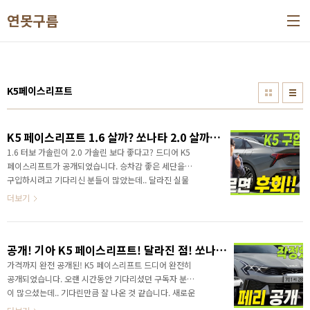
본문 바로가기
연못구름
K5페이스리프트
K5 페이스리프트 1.6 살까? 쏘나타 2.0 살까? 이거 모르면 후회합니다. 엔진 선택 가이드!
1.6 터보 가솔린이 2.0 가솔린 보다 좋다고? 드디어 K5
페이스리프트가 공개되었습니다. 승차감 좋은 세단을
구입하시려고 기다리신 분들이 많았는데.. 달라진 실물
이 공개된 것이죠! 실물 공개와 함께 채널에서 설문을 진
더보기
행했습니다. 기아 #K5 와 #쏘나타 중에서 어떤 차량이
마음이 드시나요? 하루만에 무려 2.2백명의 구독자 분
들이 참여해 주셔서 자신의 의사를 알려주셨습니다. 감
공개! 기아 K5 페이스리프트! 달라진 점! 쏘나타 덤벼! #KIA #K5FACELIFT #K5하이브리드
사합니다. 결과는 59%37%로 새로운 디자인으로 출시
한 기아 #K5페이스리프트 가 차지했는데요. 대표사진
가격까지 완전 공개된! K5 페이스리프트 드디어 완전히
삭제 사진 설명을 입력하세요. 실제 판매량도 이렇게 될
공개되었습니다. 오랜 시간동안 기다리셨던 구독자 분들
지 함께 지켜보세죠! 그리고 이번 영상에서는 K5와 쏘나
이 많으셨는데.. 기다린만큼 잘 나온 것 같습니다. 새로운
타를 구입하시려는 분들께 꼭 알고 구입해야 할 엔진 선
헤드램프는 스타맵 시그니처 라이팅 디자인을 세단에 첫