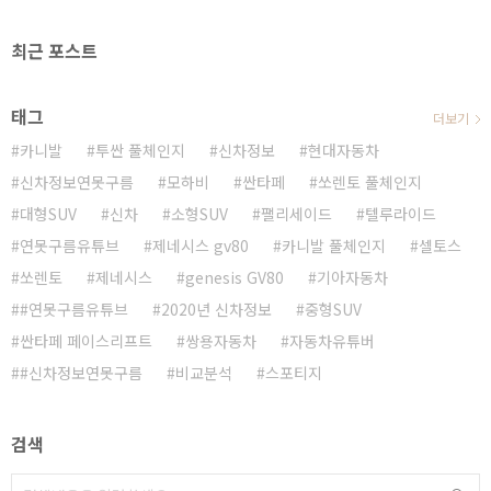
최근 포스트
태그
더보기
카니발
투싼 풀체인지
신차정보
현대자동차
신차정보연못구름
모하비
싼타페
쏘렌토 풀체인지
대형SUV
신차
소형SUV
팰리세이드
텔루라이드
연못구름유튜브
제네시스 gv80
카니발 풀체인지
셀토스
쏘렌토
제네시스
genesis GV80
기아자동차
#연못구름유튜브
2020년 신차정보
중형SUV
싼타페 페이스리프트
쌍용자동차
자동차유튜버
#신차정보연못구름
비교분석
스포티지
검색