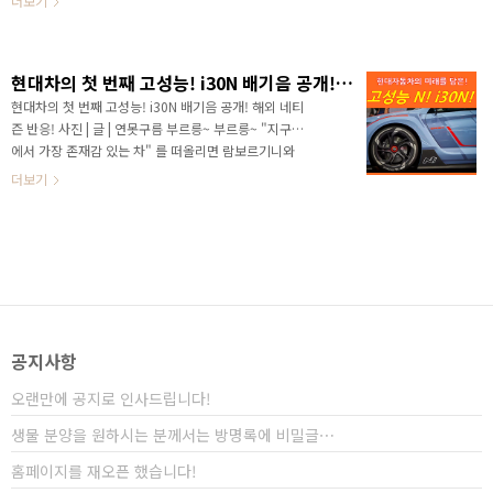
더보기
다! 올해 현대차에서도 다양한 신차가 출시되었습니다..
근 출시된 고성능 i30N과 유사한 차량으로, 파워트레인
을 공유하는 제네시스 G70과 스팅어의 차이라고 할 수
있습니다. 쌍둥이 같은 차량! 해외에서 호평받고 있는
현대차의 첫 번째 고성능! i30N 배기음 공개! 해외 네티즌 반응!
i30N! ​ 차량이 재력을 상징하는 국내에서 해치백은 비인
기 차종입니다. 국내 정서상 트렁크 공간이 보이는 차량
현대차의 첫 번째 고성능! i30N 배기음 공개! 해외 네티
은 짐차로 생각하는 경향을 가지고 있다 보니 해치백이나
즌 반응! 사진 | 글 | 연못구름 부르릉~ 부르릉~ "지구상
왜건과 같은 차량은 비선호의 대상이라고 할 수 있습니
에서 가장 존재감 있는 차" 를 떠올리면 람보르기니와
다. 반면, 실속을 중시하는 유럽의 경우 핫 해치를 포함한
같은 고성능 슈퍼카가 아닐까요? 공상과학 영화에서나
더보기
왜건과 같은 차량이 큰 인기를 ..
나올듯한 디자인을 자랑하는 람보르기니를 도로에 나타
나는 순간 모든 사람들의 시선을 집중하게 만드는 힘을
가지고 있습니다. 우렁찬 배기음은 때문에 감히 다른 차
량들이 접근조차 하기 힘든데, 고성능 파츠(Parts)가 적
용되어 있기 때문입니다. 하지만 이런 슈퍼카는 차고나
낮아서 우리나라와 같이 방지턱이 많은 도로에서 주행
하기는 힘든데 자동차 제조사들은 소비자의 니즈에 맞
추어 현실적인 수준의 고성능을 차량을 선보이고 있습
공지사항
니다. ​ 고성능에 미래를 건 현대자동차 N! 국내 자동차
제조사인..
오랜만에 공지로 인사드립니다!
생물 분양을 원하시는 분께서는 방명록에 비밀글⋯
홈페이지를 재오픈 했습니다!