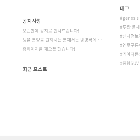
태그
genesis
공지사항
투싼 풀
오랜만에 공지로 인사드립니다!
신차정보
생물 분양을 원하시는 분께서는 방명록에 비밀글⋯
연못구름
홈페이지를 재오픈 했습니다!
기아자동
중형SUV
최근 포스트