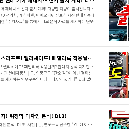
앞으로 출시될 신차! 2022년 현대 기아 제네시스 신차 출시 계획! 다양한 차량이 출시됩니다!그랜저 풀체인지, 니로 풀체인지, GV70 전기차, 캐스퍼밴, 아이오닉6, 셀토스
 기아 제네시스 신차 출시 계획! 다양한 차량이 출시됩니다!
V70 전기차, 캐스퍼밴, 아이오닉6, 셀토스 사진 현대자동차
 정확한 "수치자료"를 통해서 비교 분석 자료를 제시하는 연못
니다. 올해도 많은 신차가 출시되었죠? 특히 아이오닉5
V60까지 출시가 되면서 전기차 시대를 알리는 한 해가 된 것
게 알려드릴게요! 미리 말씀드리지만 신차 출시 일정은 제
 수 있습니다. 최근 출시된 스포티지도 그랬었고, 곧 출
늦어졌죠! 따라서 ..
싼타페 풀체인지! 베뉴 페이스리프트! 팰리세이드! 패밀리룩 적용될까? 현대차 공식 디자인 완성했다! Hyundai Family Design!
! 팰리세이드! 패밀리룩 적용될까? 현대차 공식 디자인 완
ign! 사진 현대자동차 | 글, 연못구름 "단순 감"이 아닌 정확한
를 제시하는 연못구름입니다! "디자인 is 기아" 불과 얼마
범한 그런 디자인이었습니다. 신차를 발표하면 일부러 파격
야 할 정도였죠! 하지만 2006년에 히어로급 디자이너인
고 할 수 있었죠 초기에는 고가의 연봉 이슈와 함께 부정
분은 기아 관계자 뿐만 아니라 네티즌의 반응도 그랬습니다.
작했죠! 기..
인지! 위장막 디자인 분석! DL3!
 분석! DL3! ​ 사진 | 글, 연못구름 단순한 "감"이 아닌