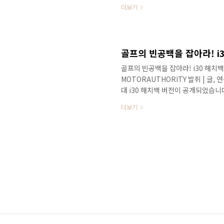
션이 적용되어 있습니다. 그동안 현
더보기
돌출형 내비게이션 디자인을 적용하
디자인을 선호하고 있는데, 디자인이
저는 출시된지 한 달이 지나고 있지만
오! 의 공통점은! 돌출형 내비게이션!
골프의 빈공백을 잡아라! i30 해치백
MOTORAUTHORITY 발취 | 글,
대 i30 해치백 버전이 공개되었습니
세단을 선호하는 국내소비자 특성상 
더보기
과 같은 해치백 차량은 국내시장보다는
실속형 유러피안 차량이라고 표현할 
캐스캐이딩 그릴을 처음 적용했는데 한
버전은 실용성을 강조한 해치백(뒷자석