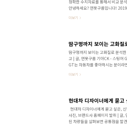
정확한 수치자료를 통해서 비교 분석 
안녕하세요? 연못구름입니다! 2019
출시될 예정입니다. # 영상으로 보기
더보기
구름 유튜브 채널에서 구독을 눌러주세
다린다면 3세대로 풀 체인지 된 신형
다. ​▲ SOURCE : GV80 위장막
못구름이 올해 출시될 ..
땀구멍까지 보이는 고화질로
땀구멍까지 보이는 고화질로 분석한 기
고 | 글, 연못구름 기아CK - 스팅
GT는 자동차를 좋아하시는 분이라면
GT 가 뭔데? Gran Turismo!
더보기
면, GT CAR(영어:Grand Toure
으로 설계된 고성능의 자동차를 말합
일반적인 차량보다 상위 단계인 고성능
V12 의 막강한 엔진을 탑재하고 성능
​ ​ 현대차 디자이너에게 묻고 싶은, 
사진, 브랜드사 홈페이지 발취 | 
된 차량들을 살펴보면 공통점을 발견