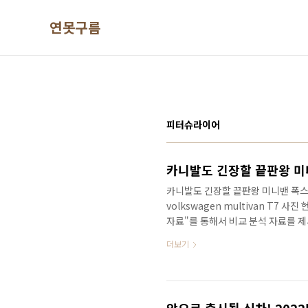
본문 바로가기
연못구름
피터슈라이어
카니발도 긴장할 끝판왕 미니밴 폭스
volkswagen multivan T7 
자료"를 통해서 비교 분석 자료를 
미니밴이죠! 센터 콘솔은 1열 운전
더보기
따라서 당연히 붙였다 분리했다 하는
된다면 미니밴 부동 1위 카니발은..
게요! 안녕하세요? 연못구름입니다.
거고, 최근에는 카니발과 같은 미니밴