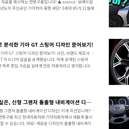
자료를 제시하는 연못구름입니다! ▲ source : 보배드림
년도의 주인공인 기아차의 중형 세단! 3세대 K5가 11월에
! ※ 신차 소식을 가장 빠르고 정확하게 듣고 싶다면, 연못
요! 하단 구독 이미지 클릭! 앞으로 100여 일 정도만 기
 K5를 만날 수 있기 때문에 기대감이 올라가는 것 같습니
 차량 / 보배드림 이번에 출시될 신형 K5는 3세대 모델인데, 연
 분석한 기아 GT 스팅어 디자인 뜯어보기!
아 GT 스팅어 디자인 뜯어보기! 사진, 브랜드 제조사 참
어 GT가 드디어 얼굴을 공개했습니다. 어제 공개된 스팅어
 하루 종일 가슴을 설레게 만든 자동차라고 생각합니다.
 기아자동차 스팅어 GT를 알아보기 전에 GT의 어원을 살펴보
r, 이탈리아어:Gran Turismo, GT)는 장거리 운전을 목적
니다. 고성능 차량이라고 하지만 슈퍼카와는 다른 의미로
 차량이라고 이해하시면 좋을 것 같네요! 슈퍼카는 V10,
..
현대차 디자이너에게 묻고 싶은, 신형 그랜저 돌출형 내비게이션 디자인! 이게 최선입니까?
신형 그랜저 돌출형 내비게이션 디자인! 이게 최선입니까? ​ ​
글, 연못구름 최근 현대자동차와 기아자동차에서 새롭게 출시
할 수 있습니다. 바로! 새로운 디자인의 돌출형 내비게이