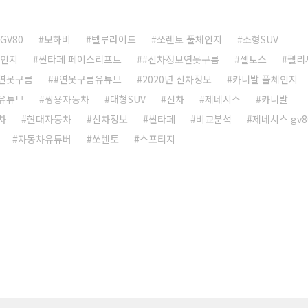
 GV80
모하비
텔루라이드
쏘렌토 풀체인지
소형SUV
체인지
싼타페 페이스리프트
#신차정보연못구름
셀토스
팰리
연못구름
#연못구름유튜브
2020년 신차정보
카니발 풀체인지
유튜브
쌍용자동차
대형SUV
신차
제네시스
카니발
차
현대자동차
신차정보
싼타페
비교분석
제네시스 gv8
자동차유튜버
쏘렌토
스포티지