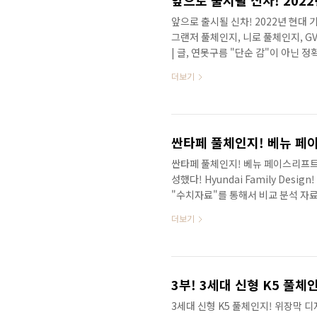
앞으로 출시될 신차! 2022년 현대
그랜저 풀체인지, 니로 풀체인지, G
| 글, 연못구름 "단순 감"이 아닌
구름입니다! 안녕하세요? 연못구름입
더보기
와 EV6 그리고 제네시스 전기차 G
같아요! 내년에 출시될 신차를 빠르
조사의 상황에 따라서 언제든지 변경될
시될 니로 풀체인지는 예상보다 많이 
싼타페 풀체인지! 베뉴 페이스리프트
성했다! Hyundai Family Des
"수치자료"를 통해서 비교 분석 자료
전만 해도 기아의 디자인은 그저 평
더보기
적인 마케팅을 통해서 시선을 집중해
피터 슈라이어의 영입은 신의 한 수라
적인 반응이 훨씬 더 많았죠! 이 부
그들은 말 보다는 눈으로 보여주기 시
3부! 3세대 신형 K5 풀체
3세대 신형 K5 풀체인지! 위장막 디자인