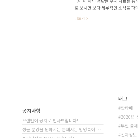
"감"이 아닌 정확한 수치 자료를 통
로 보시면 보다 세부적인 소식을 파
리는 연못구름입니다. 프리미엄 브랜드
더보기
주 목격되고 있습니다. 출시가 예상되
남지 않았습니다. GV70의 첫 번째
곧 출시가 될 것 같습니다. # 영상으
이면 100여 일 남았다고 생각하면 될 
태그
싼타페
공지사항
2020년
오랜만에 공지로 인사드립니다!
투싼 풀
생물 분양을 원하시는 분께서는 방명록에 비밀글⋯
신차정보