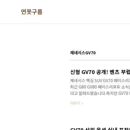
본문 바로가기
연못구름
제네시스GV70
제네시스 핵심 SUV GV70 페이
최근 G80 GV80 페이스리프트 
다고 알려드렸습니다.하지만 GV70
부럽지 않을 정도입니다. 영상으로 정
더보기
data-ke-type="html">H
겠습니다. 가장 빠르고 정확한 신차
크)과 알림 설정하셔야 신차 정보를
구름단순한 "감"이 아닌 정확한 수치