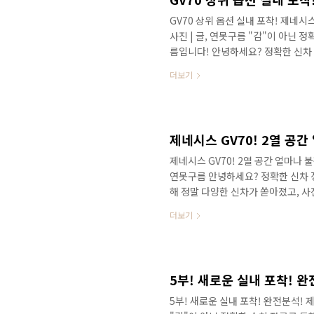
GV70 상위 옵션 실내 포착! 제네시스 G
사진 | 글, 연못구름 "감"이 아닌
름입니다! 안녕하세요? 정확한 신차
공이라고 할 수 있는 제네시스 두 번째
더보기
로 보시면 보다 세부적인 정보를 얻을
X3 BENZ GLC AUDI Q5와 
드렸는데요! # 영상으로 보시면 보다
하는 BENZ GLC와 유사..
제네시스 GV70! 2열 공간 얼마나 불편
연못구름 안녕하세요? 정확한 신차 
해 정말 다양한 신차가 쏟아졌고, 사
넘는 미니밴인 신형 카니발은 첫날 
더보기
다. 경기가 어렵다고 하는데, 체감
차 시장을 활화산인 것 같네요! 프리
다. 이 차량은 GV80의 동생이고, 
상으로 보시면 보다 세부적인 정보를 
5부! 새로운 실내 포착! 완
5부! 새로운 실내 포착! 완전분석! 제