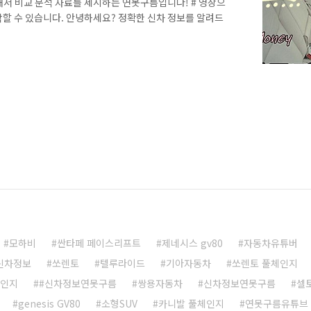
해서 비교 분석 자료를 제시하는 연못구름입니다! # 영상으
악할 수 있습니다. 안녕하세요? 정확한 신차 정보를 알려드
인 제네시스의 두 번째 SUV GV70이 출시를 앞두고 자
는 시점은 10월 경으로 현재가 7월인데, 앞으로 3개월도
 영상을 작년 9월에 알려드렸는데, 어느덧 1년이 되어가고,
로 보시면 보다 세부적인 소식을 파악할 수 있습니다. 10월
것 같은..
모하비
싼타페 페이스리프트
제네시스 gv80
자동차유튜버
 신차정보
쏘렌토
텔루라이드
기아자동차
쏘렌토 풀체인지
체인지
#신차정보연못구름
쌍용자동차
신차정보연못구름
셀
genesis GV80
소형SUV
카니발 풀체인지
연못구름유튜브