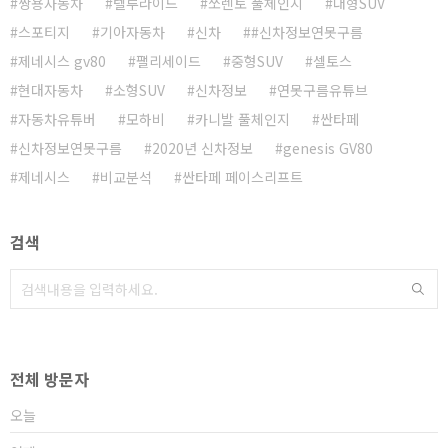
쌍용자동차
텔루라이드
쏘렌토 풀체인지
대형SUV
스포티지
기아자동차
신차
#신차정보연못구름
제네시스 gv80
팰리세이드
중형SUV
셀토스
현대자동차
소형SUV
신차정보
연못구름유튜브
자동차유튜버
모하비
카니발 풀체인지
싼타페
신차정보연못구름
2020년 신차정보
genesis GV80
제네시스
비교분석
싼타페 페이스리프트
검색
전체 방문자
오늘