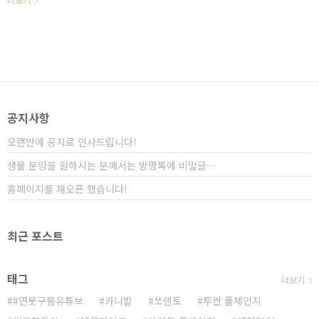
동차 ..
아차 쏘렌토는 3세로 모델로 2014년도에 처음 출시되었
지만, 최근 페이스리프트로 상품성을 업데이트하면서 여
전히 건재한 모습을 보여주고 있습니다. ▲ 1세대 쏘렌토
(2002년~2009년) ▲ 1세대 쏘렌토 (2009년~2014년)
# 싼타페의 아성을 무너트린 중형 SUV! 쏘렌토! ▲
2016년도 중형 SUV 판매량 / 출처 : 다나와 2년전에
2016년도에는 대한민국 중형 SUV 시장에서 부동 1위의
판매량을 자랑한 싼타페의 판매량을 뛰어넘었으며, 기아
공지사항
차도 현대차를 넘어설..
오랜만에 공지로 인사드립니다!
생물 분양을 원하시는 분께서는 방명록에 비밀글⋯
홈페이지를 재오픈 했습니다!
최근 포스트
태그
더보기
#연못구름유튜브
카니발
쏘렌토
투싼 풀체인지