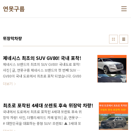
본문 바로가기
연못구름
위장막차량
제네시스 최초의 SUV GV80! 국내 포착!
제네시스 브랜드의 최초의 SUV GV80! 국내도로 포착! ​
사진 | 글, 연못구름 제네시스 브랜드의 첫 번째 SUV 인
GV80이 국내 도로에서 최초로 포착 되었습니다. GV80
이 국내 도로에서 포착된 것은 이번이 처음인데, 어떤 차
더보기
량인지 살펴보겠습니다. ​​ #. 제네시스 브랜드의 첫 번째
SUV! GV80! ​ 지난해 4월 미국 뉴욕 모터쇼를 통해서 제
네시스의 첫 번째 SUV인 GV80 콘셉트가 공개되었습니
최초로 포착된 4세대 쏘렌토 후속 위장막 차량!
다. ​ 2016년도에 현대자동차에서 분리된 제네시스는 현
재까지 G70, G80과 G90(기존 EQ900) 3대의 차량만
국내에서 도로에서 최초로 포착된 4세대 쏘렌토 후속 위
선보인 상태이기 때문에 구성을 두고 본다면 단촐한 라
장막 차량! 사진, 더팰리세이드 카페 발취 | 글, 연못구름
인업을 운영한다고 할 수 있습니다. ​ 또한 G70, G80,
# 대한민국을 대표하는 중형 SUV! 쏘렌토! ▲ 3세대 쏘
G90은 은 제네시스 브랜드의 세단 라인업으로 최근 자
렌토 (2014년~현재) 대한민국 중형 SUV를 대표하는 기
더보기