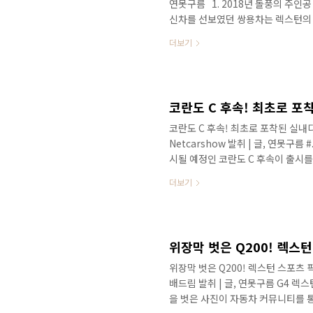
연못구름 ​ ​ 1. 2018년 돌풍의 주
신차를 선보였던 쌍용차는 렉스턴의
불모지라고 할 수 있는 대한민국 시장에
더보기
까지 상용차 누적 판매량 / 출처 : 
턴 스포츠는 19,115가 판매되었으
있으며 자영업자를 대표하는 포터, 
▲ 2017년 1월부터 6월까지..
코란도 C 후속! 최초로 포
코란도 C 후속! 최초로 포착된 실내디자인
Netcarshow 발취 | 글, 연못구름
시될 예정인 코란도 C 후속이 출시
목격되는 이유는 앞으로 출시가 얼마 
더보기
지가 단행되기 때문에 국내 신차출시
다. 쌍용차 발표에 의하면 새롭게 
습니다. ▲ 코란도 C / 코란도 C 
도 C가 출시되고 8년 동안 2차례 페
위장막 벗은 Q200! 렉스턴 스포츠 픽업트
배드림 발취 | 글, 연못구름 G4 렉
을 벗은 사진이 자동차 커뮤니티를 통