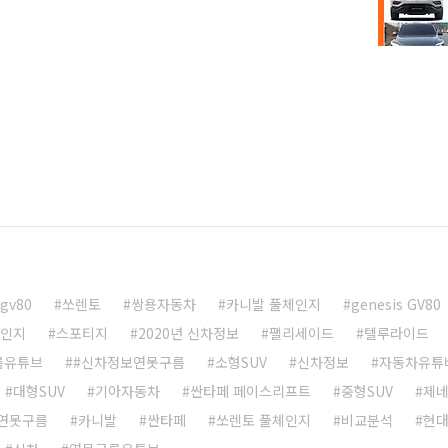
 있으며, 국내 자동차 제조사 중에서 픽업트럭 분야에 최
렇다면,G4 렉스턴을 기본으로 만든 픽업트럭은 어떤 경쟁
란도 스포츠 1. 촬영 중에 베일 벗은 Q200! 렉스턴 스포
보배드림 광고 촬영 중에 노출된 것으로 보이는 Q200! 렉스턴
gv80
쏘렌토
쌍용자동차
카니발 풀체인지
genesis GV80
체인지
스포티지
2020년 신차정보
팰리세이드
텔루라이드
름유튜브
#신차정보연못구름
소형SUV
신차정보
자동차유튜
대형SUV
기아자동차
싼타페 페이스리프트
중형SUV
제
연못구름
카니발
싼타페
쏘렌토 풀체인지
비교분석
현