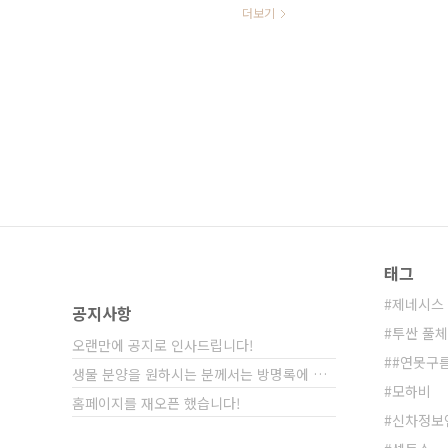
스포츠를 통해서 픽업트럭을 생산하고
더보기
고 기술력을 확보하고 있습니다. 그
력을 갖추고 있을까요? ​ ▲ 쌍용차 코
츠! 픽업트럭! ​ ▲ 이미지 출처 : 
스포츠는 G4 렉스턴에..
태그
제네시스 
공지사항
투싼 풀
오랜만에 공지로 인사드립니다!
#연못구
생물 분양을 원하시는 분께서는 방명록에 비밀글⋯
모하비
홈페이지를 재오픈 했습니다!
신차정보