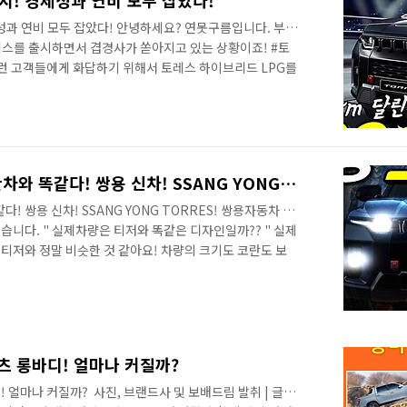
시! 경제성과 연비 모두 잡았다!
성과 연비 모두 잡았다! 안녕하세요? 연못구름입니다. 부활
레스를 출시하면서 겹경사가 쏟아지고 있는 상황이죠! #토
이런 고객들에게 화답하기 위해서 토레스 하이브리드 LPG를
보를 빠르게 만나보세요! 궁금해하실 부분부터 풀어볼게요!
요? 하이브리드는 2가지 이상의 동력을 사용하는 차량을
 1.5 터보와 LPG가 결합된 동력 시스템입니다. 한 가지
티지 LPG가 다른 첫 번째 차이점입니다. 그럼 어떤 방식이
PG를 병용하는 바이 퓨얼(..
토레스 실제 차량포착! 양산차와 똑같다! 쌍용 신차! SSANG YONG TORRES!
! 쌍용 신차! SSANG YONG TORRES! 쌍용자동차 신
니다. " 실제차량은 티저와 똑같은 디자인일까?? " 실제
 티저와 정말 비슷한 것 같아요! 차량의 크기도 코란도 보
를 앞두고 베일을 벗기 시작한 것 같네요! 먼저 공개된 티저
만나보세요! #연못구름신차추천영상
츠 롱바디! 얼마나 커질까?
얼마나 커질까? ​ 사진, 브랜드사 및 보배드림 발취 | 글,