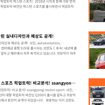
인공 픽업트럭 렉스턴 스포츠! ​ 2018년 시작과 함께 가장 먼저
 픽업트럭 버전인 렉스턴 스포츠를 출시하면서 픽업트럭
서 돌풍을 일으키고 있습니다. ​ ▲ 2018년 1월부터 6월
오토 다나와 2018년 6월까지 상용차 판매량을 살펴보면 렉스
며, 월간 기준으로 3000대가 넘는 높은 판매량을 보여주고
봉고, 스타렉스 다음의 4위의 판매량을 기록하고 있습니다.
착된 실내디자인과 예상도 공개!
과 예상도 공개! ​ 사진, autoevolution,
 #. 싼타페급 중형 SUV로 출시되는 코란도 C 후속! 내년에 출
를 앞두고 해외에서 자주 목격되고 있습니다. 위장막이 자주
남지 않았다는 말인데, 코란도 C는 무려 8년 만에 풀체인
 기준을 고려한다면 사골과 같은 모델이라고 할 수 있습니
출시될 코란도 C는 싼타페급 사이즈를 제공할 것으로 알려졌
페이스리프트 코란도 C 후속의 프로젝트명은 C300으로 코란
이스리프..
위장막 벗은 Q200! 렉스턴 스포츠 픽업트럭! 비교분석! ssangyong rexton sport
럭! 비교 분석! ssangyong rexton sport ​ 사진, 보
스턴의 대형 픽업트럭 버전인 Q200이 출시를 앞두고 위장막
해서 완전히 공개가 되었습니다. ​ ​ 쌍용차는 이미 코란도