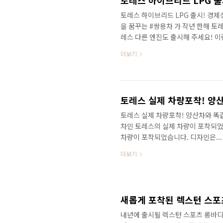
토레스 하이브리드 LPG 출
토레스 하이브리드 LPG 출시! 경제
을 꿈꾸는 #쌍용차 가 작년 한해 토
레스 다른 엔진도 출시해 주세요! 
출시합니다. 영상으로 세부적인 정
더보기
#하이브리드LPG 이건 무슨 말인가
말하죠? 하이브리드 LPG 기존 가솔린
동력만 사용하는 QM6 LPG와 스포
고 차이점은 무엇일가요? 가솔린과 L
토레스 실제 차량포착! 양산차와 똑같다
차인 토레스의 실제 차량이 포착되었습
차량이 포착되었습니다. 디자인은...
다 확실하게 커진 것 같은데.. 출시
더보기
와 얼마나 차이가 있는지 빠르게 
새롭게 포착된 렉스턴 스포
내년에 출시될 렉스턴 스포츠 롱바디! 