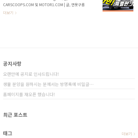
은 쏘나타가 K5를 압도하기 때문에 경쟁 관계라고 할 수
CARSCOOPS.COM 및 MOTOR1.COM | 글, 연못구름
있지만 기아차 입장에서는 조금 부족한 모습을 보여주었
"단순 감"이 아닌 정확한 "수치자료"를 통해서 비교 분
더보기
습니다. 하지만 쏘렌토와 싼타페는 조금 다른 양..
석 자료를 제시하는 연못구름입니다! 안녕하세요? 연못
구름입니다. 내년 상반기에 기아차의 볼륨 SUV인 신형
쏘렌토가 출시될 예정입니다. ※ 4세대 신형 쏘렌토의
소식을 가장 빠르고 정확하게 듣고 싶다면, 연못구름 유
튜브 채널에서 구독을 눌러주세요! 하단 구독 이미지 클
릭! 현행 쏘렌토가 3세대 모델인데, 신형 쏘렌토는 4세
대로 풀체인지되는 모델입니다. 1세대 모델은 2002년
도에 출시가 되어서 2009년에 단종되었습니다. 당시로
공지사항
보면 멋진 디자인 때문에 렉서스 RX와 닮..
오랜만에 공지로 인사드립니다!
생물 분양을 원하시는 분께서는 방명록에 비밀글⋯
홈페이지를 재오픈 했습니다!
최근 포스트
태그
더보기