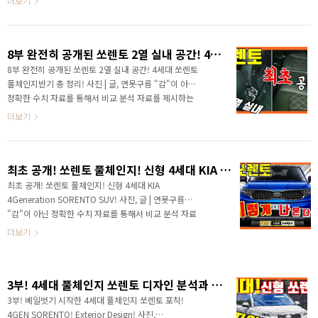
더보기
습니다. 명장님은 어떤 평가를 하셨을까요? # 관련 영상
소식을 전달해 드려서 감회가 새로운데, 실내 공간을 세
: ..
부적으로 알려달라는 요청이 많아서 비트360에 방문해
서 꼼꼼하게 살펴봤습니다. 이번 포스팅은 이미지가 아닌
8부 완전히 공개된 쏘렌토 2열 실내 공간! 4세대 쏘렌토 풀체인지!
영상으로 작업했습니다. # 유튜브 영상으로 보기 # 다음
동영상으로 보기 /코로나 조심하시고 오늘 하루도 화이
8부 완전히 공개된 쏘렌토 2열 실내 공간! 4세대 쏘렌토
팅 하세요! # 빠르고 정확한 신차 관련 유튜브 영상!
풀체인지반기 총 정리! 사진 | 글, 연못구름 "감"이 아닌
정확한 수치 자료를 통해서 비교 분석 자료를 제시하는
연못구름입니다! ​ ​ ​ 안녕하세요? 연못구름입니다. 지난
더보기
7부 영상에서는 4세대 쏘렌토의 실내 공간을 집중적으
로 알려드렸습니다. 너무 오랜 시간 기다렸는데, 핸들,
센터패시아와 다이얼 변속기, 송풍구 디자인, 계기판과
최초 공개! 쏘렌토 풀체인지! 신형 4세대 KIA 4Generation SORENTO SUV!
모니터 디자인이 공개가 되면서 궁금증을 많이 해소가
되었다는 답변을 받았습니다. 지난 영상에서는 운전자
최초 공개! 쏘렌토 풀체인지! 신형 4세대 KIA
공간을 포함한 1열을 중심으로 분석해 드렸습니다. ​ ​ ※
4Generation SORENTO SUV! 사진, 글 | 연못구름
네이버카페 : 클럽MQ4 이번 8부 영상에서는 2열 공간
"감"이 아닌 정확한 수치 자료를 통해서 비교 분석 자료
을 집중적으로 분석해 드리겠습니다. ​ 기대하셔도 좋은
를 제시하는 연못구름입니다! 안녕하세요? 연못구름입니
더보기
데, 저도 분석하는 과정에서 "우와" 라는 감..
다! 대한민국에서 가장 인기가 높은 아빠를 대표하는
SUV가 있다면, 기아차 중형 SUV인 쏘토라고 할 수 있죠!
기아차의 볼륨 모델이면서 현대차와 가장 대등하게 경쟁
3부! 4세대 풀체인지 쏘렌토 디자인 분석과 특별한 기능! 4GEN SORENTO Exterior Design!
하고 있는 차량이 바로 쏘렌토입니다. 경쟁 차량인 싼타
페와 치열하게 경쟁하는 사이라고 할 수 있는데. 비슷한
3부! 베일벗기 시작한 4세대 풀체인지 쏘렌토 포착!
경쟁 관계의 차량으로 쏘나타와 K5가 있습니다. 두 차량
4GEN SORENTO! Exterior Design! 사진,