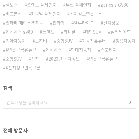
셀토스
쏘렌토 풀체인지
투싼 풀체인지
genesis GV80
비교분석
카니발 풀체인지
신차정보연못구름
싼타페 페이스리프트
싼타페
텔루라이드
신차정보
제네시스 gv80
쏘렌토
카니발
대형SUV
팰리세이드
기아자동차
모하비
중형SUV
자동차유튜버
쌍용자동차
#연못구름유튜브
제네시스
현대자동차
스포티지
소형SUV
신차
2020년 신차정보
연못구름유튜브
#신차정보연못구름
검색
전체 방문자