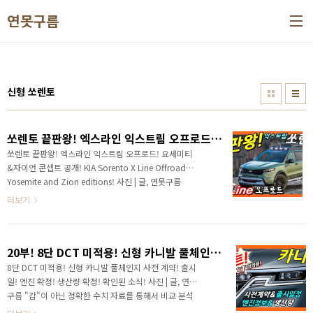
본문 바로가기
연못구름
신형 쏘렌토
쏘렌토 끝판왕! 엑스라인 익스트림 오프로드! 요세미티&자이언 콘셉트 공개! KIA Sorento X Line Offroad! Yosemite and Zion editions!
쏘렌토 끝판왕! 엑스라인 익스트림 오프로드! 요세미티
&자이언 콘셉트 공개! KIA Sorento X Line Offroad!
Yosemite and Zion editions!​ 사진 | 글, 연못구름
"감"이 아닌 정확한 수치 자료를 통해서 비교 분석 자료
더보기
를 제시하는 연못구름입니다! 쏘렌토의 끝판왕 X LINE
을 보고 놀라셨다고요? 놀라셨다면 아직 좀 이른 것 같
네요! 훨씬 강력한 익스트림 오프로드를 요세미티 자이
20부! 8단 DCT 미적용! 신형 카니발 풀체인지 사전 계약! 출시일! 엔진 확정! 생산량 확정! 확인된 소식!
언 콘셉트를 보신다면 아마도 반하시게 될 거예요! # 세
부적인 정보를 제공하는 영상으로 보시길 추천합니다.
8단 DCT 미적용! 신형 카니발 풀체인지 사전 계약! 출시
안녕하세요? 연못구름입니다. 지난 쏘렌토 영상에서 쏘
일! 엔진 확정! 생산량 확정! 확인된 소식!​ 사진 | 글, 연못
렌토 끝판왕이라는 제목으로 알려드렸는데, 부동 1위
구름 "감"이 아닌 정확한 수치 자료를 통해서 비교 분석
SUV 쏘렌토가 2.5 가솔린 터보 버전을 미국 시장에서
자료를 제시하는 연못구름입니다! # 영상으로 보시면 보