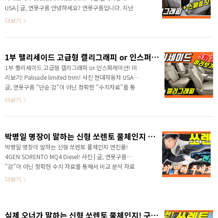
지는 어마 무시한 가격으로 공개가 될 것 같은데 현재까
USA | 글, 연못구름 안녕하세요? 연못구름입니다. 지난
지 가격은 공개되지 않았는데, 5월 초에 정식 공개가 될
1부 소식에서는 곧 출시될 팰리세이드 고급 트림으로 예
더보기
것 같습니다. 익숙한 차..
상되는 북미형 고급 트림을 중점으로 알려드렸습니다. #
관련 영상 팰리세이드 1부 현대자동차는 팰리세이드를
처음 출시할 초기부터 고급 트림은 북미형에만 출시하
1부 팰리세이드 고급형 캘리그래피 or 인스퍼레이션! 미리보기! Palisade limited trim
면서, 국내 트림은 상대적으로 낮은 가격에 출시 할 수
있었습니다. 덕분에 가격이 낮아보이는 마케팅 효과를
1부 팰리세이드 고급형 캘리그래피 or 인스퍼레이션! 미
얻을 수 있었으며 국내 트림은 낮은 가격으로 소위 가성
리보기! Palisade limited trim! 사진 현대자동차 USA |
비 대형 SUV라는 인식을 만드는데 성공했습니다. 현재
글, 연못구름 "단순 감"이 아닌 정확한 "수치자료"를 통
까지도 가격에 대한 불만이 없는 상태이죠! 다음 달인 5
해서 비교 분석 자료를 제시하는 연못구름입니다! 안녕하
더보기
월에는 국내에 고급 트림이 출시될 예정입니다. 북미..
세요? 연못구름입니다. 팰리세이드 캘리그래피 1부 영상
에서는 대형 suv를 처음 구입하시는 분들을 위해서 내용
을 세부적으로 준비했습니다. 2부의 영상으로 준비했는
박병일 명장이 말하는 신형 쏘렌토 풀체인지 엔진룸! 4GEN SORENTO MQ4 Diesel!
데, 1부에서는 팰리세이드 고급 트림으로 예상되는 북미
형 고급트림을 중점으로 알려드리겠습니다. 구독자 분들
박병일 명장이 말하는 신형 쏘렌토 풀체인지 엔진룸!
께서 팰리세이드 고급형 트림인 인스퍼레이션 혹시 캘리
4GEN SORENTO MQ4 Diesel! 사진 | 글, 연못구름
그래피가 언제 출시가 되는지 그동안 문의가 정말 많았습
"감"이 아닌 정확한 수치 자료를 통해서 비교 분석 자료
니다. 시원하게 답변을 드리지 못했던 이유는 고급형 트
를 제시하는 연못구름입니다! 안녕하세요? 연못구름입
더보기
림은 연식변경-페이스리프트가 아닌 단순한 트..
니다. 4세대 쏘렌토가 출시가 되었습니다. 구독자 분들
을 위해서 가장 빠르게 어떤 궁금증을 풀어드릴까? 고민
하다면 엔진룸과 하체 부분을 알려드리는 것이 좋은 것
실제 오너가 말하는 신형 쏘렌토 풀체인지! 구형 VS 신형 비교! 차박팁! 4GEN SORENTO MQ4 Diesel!
같다고 결론내리고 대한민국 최고의 명장님을 찾아갔습