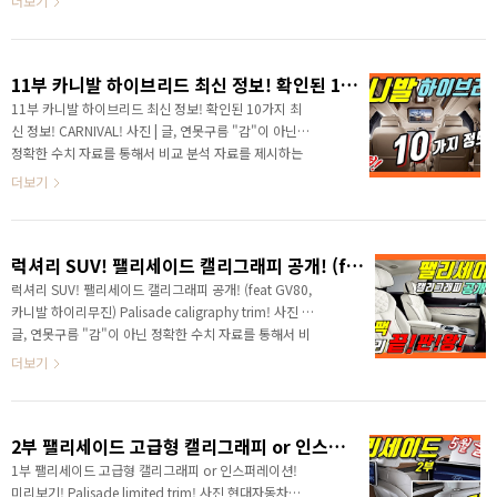
더보기
공개하면서 함께 출시한 오프..
다 세부적인 소식을 파악할 수 있습니다. 안녕하세요? 정
확한 신차 정보를 알려드리는 연못구름입니다. 카니발 출
시가 다가오면서 웅장한 영상으로 시작했습니다. 어느덧
11부 카니발 하이브리드 최신 정보! 확인된 10가지 최신 정보!
카니발 20부 영상으로 소식을 알려드립니다. ▲ 처음으
로 완전히 포착된 카니발 하이리무진 / 카니발 멤버스 제
11부 카니발 하이브리드 최신 정보! 확인된 10가지 최
공 카니발 1부 소식을 작년 여름에 알려드렸는데, 20부
신 정보! CARNIVAL! 사진 | 글, 연못구름 "감"이 아닌
영상이 될 시기에 보통 신차가 출시가 되니 곧 카니발을
정확한 수치 자료를 통해서 비교 분석 자료를 제시하는
만날 수 있을 것 같아서 저 역시 많이 설레는 것 같습니다.
연못구름입니다! 안녕하세요? 연못구름입니다! 어느덧
더보기
이번 영상에서는 확정된 출시 일..
새롭게 출시될 카니발 11부의 영상을 알려드립니다. #
보다 세부적인 정보를 얻으려면 영상으로 보시길 추천
합니다. 이번 주였죠? 제가 잠시 울릉도와 독도를 다녀
럭셔리 SUV! 팰리세이드 캘리그래피 공개! (feat GV80, 카니발 하이리무진) Palisade caligraphy trim!
왔는데, 갑자기 독도에서 실시간 영상을 전달하면서 깜
짝 놀라신 구독자분들도 계셨을 것 같습니다. 독도라는
럭셔리 SUV! 팰리세이드 캘리그래피 공개! (feat GV80,
우리의 섬이 일 년에 60 여일 정도만 좋은 날씨이고, 좋
카니발 하이리무진) Palisade caligraphy trim! 사진 |
은 날씨여도 파도가 높으면 들어갈 수 없다고 하는데, 하
글, 연못구름 "감"이 아닌 정확한 수치 자료를 통해서 비
늘이 도와주셔서 짧은 시간 동안 독도를 볼 수 있었습니
교 분석 자료를 제시하는 연못구름입니다! 안녕하세요?
더보기
다. 눈앞에 펼쳐진 말로 표현하기 힘든 아름다운 모습
연못구름입니다. 팰리세이드 고급 트림은 캘리그래피가
에..
카탈로그를 통해서 드디어 공개가 되었습니다. 지금까지
3부의 영상으로 고급 트림 소식을 알려드리면서 북미형
2부 팰리세이드 고급형 캘리그래피 or 인스퍼레이션! 미리보기! Palisade limited trim!
고급 트림인 리미티드 버전을 중심으로 소개해 드렸는데,
예상보다 많은 부분에서 기대를 뛰어넘기도 하고 조금 아
1부 팰리세이드 고급형 캘리그래피 or 인스퍼레이션!
쉬운 부분도 있는 것 같습니다. 특히 럭셔리한 VIP 패키
미리보기! Palisade limited trim! 사진 현대자동차