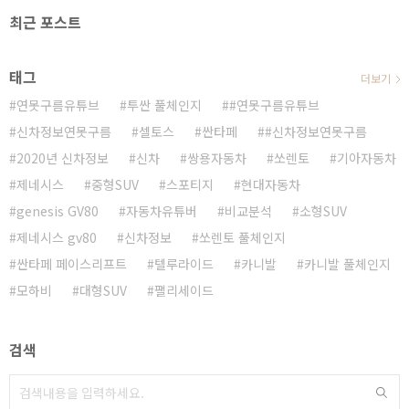
최근 포스트
태그
더보기
연못구름유튜브
투싼 풀체인지
#연못구름유튜브
신차정보연못구름
셀토스
싼타페
#신차정보연못구름
2020년 신차정보
신차
쌍용자동차
쏘렌토
기아자동차
제네시스
중형SUV
스포티지
현대자동차
genesis GV80
자동차유튜버
비교분석
소형SUV
제네시스 gv80
신차정보
쏘렌토 풀체인지
싼타페 페이스리프트
텔루라이드
카니발
카니발 풀체인지
모하비
대형SUV
팰리세이드
검색