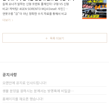
니다. 대한민국 1세대 자동차 명장님은 신형 쏘렌토를
실제 오너가 말하는 신형 쏘렌토 풀체인지! 구형 VS 신형
처음 보셨는데, 어떤 평가를 해주셨을까요? 비교를 위해
비교! 차박팁! 4GEN SORENTO MQ4 Diesel! 사진 | 글,
서 3세대 쏘렌토를 렌트해서 빌려갔습니다. 덕분에 3세
연못구름 "감"이 아닌 정확한 수치 자료를 통해서 비교
대와 신형 쏘렌토인 4세대를 동시에 비교해 볼 수 있었
분석 자료를 제시하는 연못구름입니다! 안녕하세요? 연
더보기
습니다. 명장님은 어떤 평가를 하셨을까요? # 관련 영상
못구름입니다. 4세대 쏘렌토가 출시가 되면서 어떤 부분
: ..
이 좋아졌는지 문의가 늘어나고 있습니다. 직접 비교해
드리면 좋을 것 같아서, 3세대 쏘렌토를 제가 렌트하고, 4
세대 쏘렌토는 네이버 카페 MQ4의 콜라보로 두 대의 차
목록 더보기
량을 동시에 비교할 수 있었습니다. # 관련 영상보기 : 실
제 오너가 말하는 신형 쏘렌토 풀체인지! 구형 VS 신형
비교! 차박팁! 4세대 쏘렌토의 실제 오너분을 통해서 어
떤 점이 좋아졌는지 영상으로 담았습니다. 구형 보다 신
형이 좋다는 점은 부정할..
공지사항
오랜만에 공지로 인사드립니다!
생물 분양을 원하시는 분께서는 방명록에 비밀글⋯
홈페이지를 재오픈 했습니다!