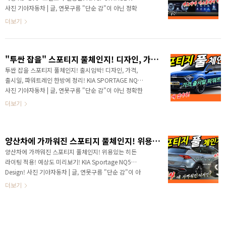
가 출시되고 지금까지 글로벌에서 600만 대를 판매했습
사진 기아자동차 | 글, 연못구름 "단순 감"이 아닌 정확
니다. 대단한 수치라고 할 수 있는데, 어쩌면 이번 5세대
한 "수치자료"를 통해서 비교 분석 자료를 제시하는 연
더보기
를 통해서 1000만 대에 도전하게 ..
못구름입니다! ▲ SOURCE : THEkcb.com 다음 달에
공개 예정인 5세대 스포티지 풀체인지가 베일을 벗고 있
습니다. 외부 디자인에 이어서 최근 실내까지 포착이 되
"투싼 잡을" 스포티지 풀체인지! 디자인, 가격, 출시일, 파워트레인 한방에 정리! KIA SPORTAGE NQ5
었는데, 실내는 어떤 디자인으로 출시가 될지 함께 살펴
보시죠 # 영상으로 보시면 보다 세부적인 정보를 얻을
투싼 잡을 스포티지 풀체인지! 출시임박! 디자인, 가격,
수 있습니다 안녕하세요? 연못구름입니다! 올해 기아는
출시일, 파워트레인 한방에 정리! KIA SPORTAGE NQ5
작년에 이어서 국내 자동차 시장의 판을 뒤집을 정도로
사진 기아자동차 | 글, 연못구름 "단순 감"이 아닌 정확한
멋진 모습을 보여주고 있습니다. 작년에 K5와 쏘렌토가
"수치자료"를 통해서 비교 분석 자료를 제시하는 연못구
더보기
쏘나타와 싼타페를 뛰어넘는 파격을 보여..
름입니다! ▲ SOURCE : 신지면동고리님 / 보배드림 앞
으로 한 두 달 후에는 5세대로 풀체인지 된 스포티지가
출시됩니다. ▲ SOURCE : 뉴욕맘모스 / 유튜브 강력한
양산차에 가까워진 스포티지 풀체인지! 위용있는 히든라이팅 적용! 예상도 미리보기! KIA Sportage NQ5 Design!
투싼의 경쟁 차량인 스포티지가 형인 쏘렌토가 싼타페를
넘어선 것처럼 스포티지 풀체인지도 투싼과 접점 수준에
양산차에 가까워진 스포티지 풀체인지! 위용있는 히든
서 치열하게 경쟁하게 될 것 같습니다. ▲ SOURCE : 갓
라이팅 적용! 예상도 미리보기! KIA Sportage NQ5
차 / 유튜브 곧 출시된 5세대 스포티지의 출시 일정과 디
Design! 사진 기아자동차 | 글, 연못구름 "단순 감"이 아
자인, 엔진과 예상 가격을 알려드립니다. # 영상으로 보
닌 정확한 "수치자료"를 통해서 비교 분석 자료를 제시
더보기
시면 보다 세부적인 정..
하는 연못구름입니다! ▲ SOURCE : 신지면동고리님 /
보배드림 요즘 너무 잘 나가는 기아가 K8과 전기차 EV6
에 이어서 세상을 깜짝 놀라게 만들 스포티지를 공개할
예정입니다. ▲ SOURCE : 보배드림 앗! 이게 뭔가요?