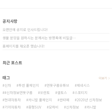
보닛까지 길게 올라온 히든 라이팅까지 적용된 것을 알
수 있는데, 이렇게 된다면 투싼을 잡는 건 시간문제가 아
닐까요? K5 / 쏘렌토에 이어서 이번에는 투싼까지 잡을
기세라고 할 수 있겠네요! # 영상으로 보시면 보다 세부
공지사항
적인 정보를 얻을 수 있습니다..
오랜만에 공지로 인사드립니다!
생물 분양을 원하시는 분께서는 방명록에 비밀글⋯
홈페이지를 재오픈 했습니다!
최근 포스트
태그
더보기
신차
투싼 풀체인지
연못구름유튜브
제네시스
#신차정보연못구름
쏘렌토
셀토스
스포티지
현대자동차
카니발 풀체인지
싼타페
2020년 신차정보
기아자동차
중형SUV
모하비
신차정보
카니발