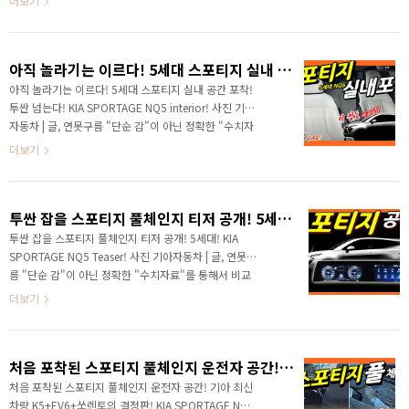
더보기
면 연못구름 유튜브 채널에서"구독"과 ..
를 제시하는 연못구름입니다! 드디어! 드디어! 드디어! 5
세대로 풀체인지 된 스포티지 NQ5가 공개됩니다. 공개
일은 다음 주 화요일 6월 8일로, 인스타 기아 한국 채널이
아직 놀라기는 이르다! 5세대 스포티지 실내 공간 포착! 투싼 넘는다! KIA SPORTAGE NQ5 interior!
아닌 월드 와이드라서 한국 시간 기준이라면 화요일, 그
리고 미국 시간 기준이라면 수요일이 될 것 같네요! 출시
아직 놀라기는 이르다! 5세대 스포티지 실내 공간 포착!
전부터 "디자인 is 기아"의 새로운 디자인을 예고했기 때
투싼 넘는다! KIA SPORTAGE NQ5 interior! 사진 기아
문에 디자인에 대한 기대와 호불호가 많았죠? 티저가 공
자동차 | 글, 연못구름 "단순 감"이 아닌 정확한 "수치자
개가 되었고, 예상도까지 공개가 되었기 때문에 출시 전
료"를 통해서 비교 분석 자료를 제시하는 연못구름입니
더보기
에 마지..
다! 안녕하세요? 연못구름입니다. 이번 주 월요일에 5세
대 스포티지 공식 티저가 공개되었습니다. 저는 소식을
알려드리는 입장에서 많이 놀랐는데요. 여러분은 어떠
투싼 잡을 스포티지 풀체인지 티저 공개! 5세대! KIA SPORTAGE NQ5 Teaser!
셨나요? 신차 정보를 알려드리는 입장에서 새롭게 출시
될 신차에 익숙한 편인데, 5세대 스포티지 티저를 보고
투싼 잡을 스포티지 풀체인지 티저 공개! 5세대! KIA
놀랐습니다. 이런 것을 작정하고 만들었다고 표현하죠?
SPORTAGE NQ5 Teaser! 사진 기아자동차 | 글, 연못구
최근 기아의 움직임 때문에 대한민국 시장에서 지각 변
름 "단순 감"이 아닌 정확한 "수치자료"를 통해서 비교
동을 일으킬 정도로 기세가 대단합니다. 추가로 어제 전
분석 자료를 제시하는 연못구름입니다! 안녕하세요? 연
더보기
면부 영상도 살짝 공개가 되었어요! 마치.. 영..
못구름입니다. 드디어 기아의 하반기 핵심 차량인 스포티
지 티저가 공개되었습니다. 먼저 공개된 티저부터 보시
죠! 현재의 스포티지는 2015년도에 출시가 되었으니 6
처음 포착된 스포티지 풀체인지 운전자 공간! 기아 최신 차량 K5+EV6+쏘렌토의 결정판! KIA SPORTAGE NQ5
년이 되었는데, 4세대 모델이죠? # 영상으로 보시면 보다
세부적인 정보를 얻을 수 있습니다 경쟁 차량인 투싼 보
처음 포착된 스포티지 풀체인지 운전자 공간! 기아 최신
다 한 세대 빠른 차량인 스포티지인데, 1993년에 1세대
차량 K5+EV6+쏘렌토의 결정판! KIA SPORTAGE NQ5