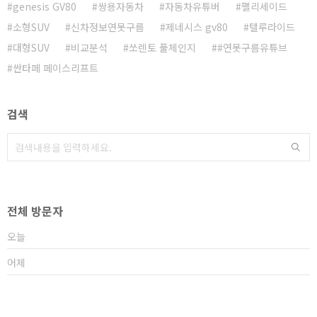
genesis GV80
쌍용자동차
자동차유튜버
팰리세이드
소형SUV
신차정보연못구름
제네시스 gv80
텔루라이드
대형SUV
비교분석
쏘렌토 풀체인지
#연못구름유튜브
싼타페 페이스리프트
검색
전체 방문자
오늘
어제