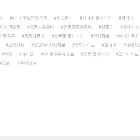
차
#신차정보연못구름
비교분석
카니발 풀체인지
싼타페
페이스리프트
자동차유튜버
연못구름유튜브
셀토스
제네시스 
연못구름
쌍용자동차
쏘렌토 풀체인지
신차정보
현대자동차
소형SUV
2020년 신차정보
텔루라이드
모하비
제네시
신차
카니발
#연못구름유튜브
투싼 풀체인지
팰리세이드
 GV80
중형SUV