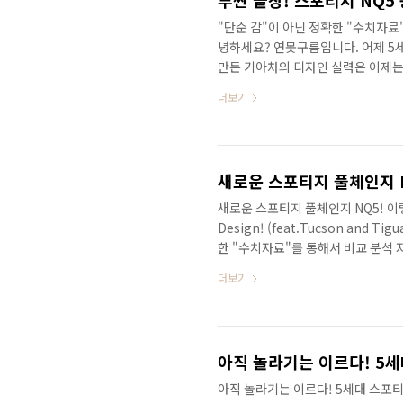
"단순 감"이 아닌 정확한 "수치자료
녕하세요? 연못구름입니다. 어제 5
만든 기아차의 디자인 실력은 이제는 
다 세부적인 정보를 얻을 수 있습니
더보기
없어 보입니다. 출처: https://las
고 있는지.. 영상으로 준비했습니다.
르고 정확하게 얻는 방법 아시죠? (
다면 연못구름 유튜브 채널에서"구독"
새로운 스포티지 풀체인지 NQ5! 이렇게
Design! (feat.Tucson and 
한 "수치자료"를 통해서 비교 분석 
5세대로 풀체인지 된 스포티지 NQ5가
더보기
타 기아 한국 채널이 아닌 월드 와이
준이라면 수요일이 될 것 같네요! 출
때문에 디자인에 대한 기대와 호불호
었기 때문에 출시 전에 마지..
아직 놀라기는 이르다! 5세대 스포티지 