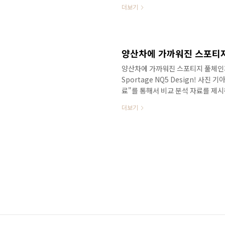
앞으로 한 두 달 후에는 5세대로 풀체
더보기
스 / 유튜브 강력한 투싼의 경쟁 차
포티지 풀체인지도 투싼과 접점 수준에
차 / 유튜브 곧 출시된 5세대 스포
다. # 영상으로 보시면 보다 세부적인 
양산차에 가까워진 스포티지 풀체인지
Sportage NQ5 Design! 사진
료"를 통해서 비교 분석 자료를 제시하
배드림 요즘 너무 잘 나가는 기아가 
더보기
티지를 공개할 예정입니다. ▲ SOUR
든 라이팅까지 적용된 것을 알 수 있
K5 / 쏘렌토에 이어서 이번에는 투
다 세부적인 정보를 얻을 수 있습니다