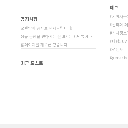
태그
기아자동
공지사항
싼타페 
오랜만에 공지로 인사드립니다!
신차정보
생물 분양을 원하시는 분께서는 방명록에 비밀글⋯
대형SUV
홈페이지를 재오픈 했습니다!
쏘렌토
genesis
최근 포스트