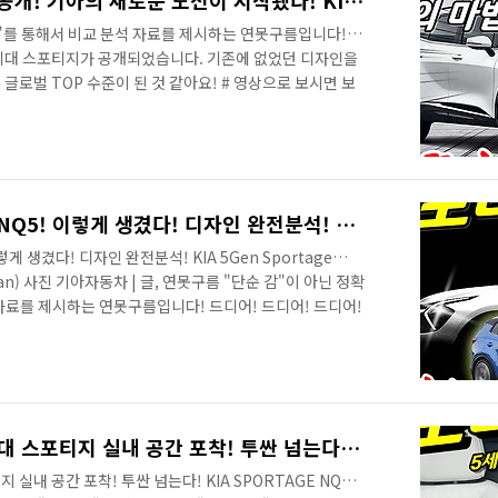
투싼 끝장! 스포티지 NQ5 공개! 기아의 새로운 도전이 시작됐다! KIA Sportage Design! VS Hyundai Tucson사진 기아자동차 | 글, 연못구름
"를 통해서 비교 분석 자료를 제시하는 연못구름입니다! 안
세대 스포티지가 공개되었습니다. 기존에 없었던 디자인을
글로벌 TOP 수준이 된 것 같아요! # 영상으로 보시면 보
다. 파격적이고 신선한 디자인은 투싼의 경쟁자로 부족함이
tzone.tistory.com/1797 [연못구름] 어떤 경쟁력을 갖추
 # 스포티지 실내 공간도 함께 보세요! 신차 정보를 가장 빠
상단 이미지 클릭 이동) 새롭게 출시될 신차 소식이 궁금하
과 ..
새로운 스포티지 풀체인지 NQ5! 이렇게 생겼다! 디자인 완전분석! KIA 5Gen Sportage Design! (feat.Tucson and Tiguan)
 생겼다! 디자인 완전분석! KIA 5Gen Sportage
Tiguan) 사진 기아자동차 | 글, 연못구름 "단순 감"이 아닌 정확
자료를 제시하는 연못구름입니다! 드디어! 드디어! 드디어!
 공개됩니다. 공개 일은 다음 주 화요일 6월 8일로, 인스
드라서 한국 시간 기준이라면 화요일, 그리고 미국 시간 기
시 전부터 "디자인 is 기아"의 새로운 디자인을 예고했기
가 많았죠? 티저가 공개가 되었고, 예상도까지 공개가 되
아직 놀라기는 이르다! 5세대 스포티지 실내 공간 포착! 투싼 넘는다! KIA SPORTAGE NQ5 interior!
실내 공간 포착! 투싼 넘는다! KIA SPORTAGE NQ5