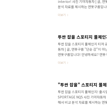
interior! 사진 기아자동차 | 글
분석 자료를 제시하는 연못구름입니다
스포티지 공식 티저가 공개되었습니다
더보기
러분은 어떠셨나요? 신차 정보를 알
세대 스포티지 티저를 보고 놀랐습니
의 움직임 때문에 대한민국 시장에서
제 전면부 영상도 살짝 공개가 되었어요!
투싼 잡을 스포티지 풀체인지 티저 공개! 
동차 | 글, 연못구름 "단순 감"이
연못구름입니다! 안녕하세요? 연못
티저가 공개되었습니다. 먼저 공개된
더보기
가 되었으니 6년이 되었는데, 4세대
수 있습니다 경쟁 차량인 투싼 보다 
시되고 지금까지 글로벌에서 600만 
이번 5세대를 통해서 1000만 대에 도
투싼 잡을 스포티지 풀체인지! 출시임박
SPORTAGE NQ5 사진 기아자동차
해서 비교 분석 자료를 제시하는 연못