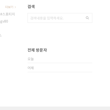
검색
더보기
스포티지
gv80
스
전체 방문자
오늘
어제