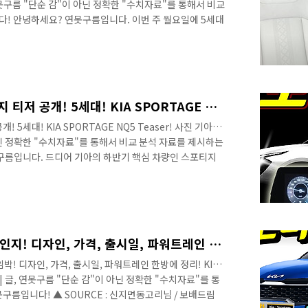
, 연못구름 "단순 감"이 아닌 정확한 "수치자료"를 통해서 비교
! 안녕하세요? 연못구름입니다. 이번 주 월요일에 5세대
. 저는 소식을 알려드리는 입장에서 많이 놀랐는데요. 여
려드리는 입장에서 새롭게 출시될 신차에 익숙한 편인데, 5
다. 이런 것을 작정하고 만들었다고 표현하죠? 최근 기아
 지각 변동을 일으킬 정도로 기세가 대단합니다. 추가로 어
 마치.. 영..
투싼 잡을 스포티지 풀체인지 티저 공개! 5세대! KIA SPORTAGE NQ5 Teaser!
5세대! KIA SPORTAGE NQ5 Teaser! 사진 기아자
 아닌 정확한 "수치자료"를 통해서 비교 분석 자료를 제시하는
구름입니다. 드디어 기아의 하반기 핵심 차량인 스포티지
 티저부터 보시죠! 현재의 스포티지는 2015년도에 출시
 모델이죠? # 영상으로 보시면 보다 세부적인 정보를 얻을
한 세대 빠른 차량인 스포티지인데, 1993년에 1세대가 출
대를 판매했습니다. 대단한 수치라고 할 수 있는데, 어쩌면
전하게 ..
"투싼 잡을" 스포티지 풀체인지! 디자인, 가격, 출시일, 파워트레인 한방에 정리! KIA SPORTAGE NQ5
! 디자인, 가격, 출시일, 파워트레인 한방에 정리! KIA
 | 글, 연못구름 "단순 감"이 아닌 정확한 "수치자료"를 통
구름입니다! ▲ SOURCE : 신지면동고리님 / 보배드림