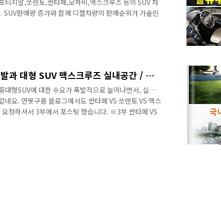
스포티지알,쏘렌토,싼타페,모하비,맥스크루즈 등의 SUV 차
 ​ SUV판매량 증가와 함께 디젤차량의 판매순위가 가솔린
 디젤엔진을 적용한 차량들이 앞다퉈 출시되고 있습니다. ​
시장을 대표하는 올뉴투싼(이하 투싼)과 중형SUV를 대표하는
한 실내공간 비교를 진행해 보겠습니다. ​ 준중형 SUV인 올
, 경쟁차량인 스포티지알과 함께 상위차량인 싼타페를 함
차이만큼 실내공간에서는 어떤 ..
4부, 국내 대표 미니밴 카니발과 대형 SUV 맥스크루즈 실내공간 / 레그룸 / 헤드룸 / 숄더룸 / 힙룸 비교
중대형SUV에 대한 수요가 폭발적으로 늘어나면서, 실내공
 같네요. 연못구름 블로그에서도 싼타페 VS 쏘렌토 VS 맥스
요청하셔서 3부에서 포스팅 했습니다. ※3부 싼타페 VS
http://lastzone.com/440 최근 국내 유일의 미니밴
SUV 맥스크루즈의 실내공간을 비교해 달라는 문의가 있어
일의 미니밴인 카니발은, 레저문화가 확산되면서 보다 많은
 비결은 많은 탑승인원과 짐을 수납할 수 있기 때문에 시
는 것 같습니다...