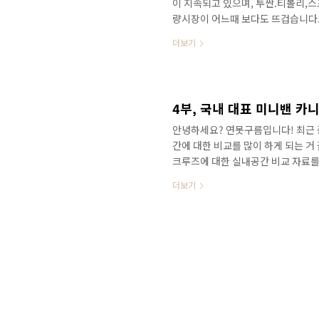
이 지속되고 있으며, 투싼.티볼리,
량시장이 어느때 보다도 뜨겁습니다.
을 뛰어넘었으며, 승용차 시장에서도
더보기
​ ​이번 포스팅에서는 준중형 SUV
싼타페 더 프라임(이하 싼타페)에 대
뉴투싼 구입을 고려하시는 분이라면
께 고려하게 될 거 같은데... ​ 등급
안녕하세요? 연못구름입니다! 최근 
간에 대한 비교를 많이 하게 되는 거
크루즈에 대한 실내공간 비교 자료를 
쏘렌토 VS 맥스크루즈 실내공간 비교 ​ 
더보기
인 카니발과 국내 최대크기의 대형 
서 비교해 보겠습니다. 대한민국 유
인기를 끌고 있습니다. 카니발의 기의
간이 지날수록 더 많은 사랑을 받게 되