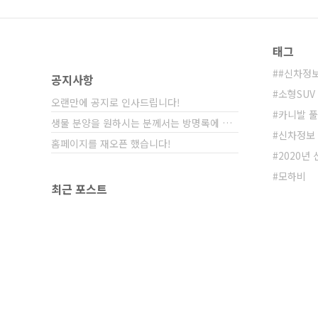
태그
#신차정
공지사항
소형SUV
오랜만에 공지로 인사드립니다!
카니발 
생물 분양을 원하시는 분께서는 방명록에 비밀글⋯
신차정보
홈페이지를 재오픈 했습니다!
2020년
모하비
최근 포스트