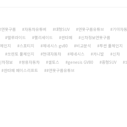
보연못구름
자동차유튜버
대형SUV
연못구름유튜브
기아자
텔루라이드
팰리세이드
싼타페
신차정보연못구름
풀체인지
스포티지
제네시스 gv80
비교분석
투싼 풀체인지
쏘렌토 풀체인지
현대자동차
제네시스
카니발
신차
 신차정보
쌍용자동차
셀토스
genesis GV80
중형SUV
싼타페 페이스리프트
#연못구름유튜브