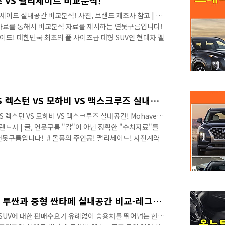
스 VS 팰리세이드 비교분석!
리세이드 실내공간 비교분석! 사진, 브랜드 제조사 참고 | 글,
수치자료를 통해서 비교분석 자료를 제시하는 연못구름입니다!
이드! 대한민국 최초의 풀 사이즈급 대형 SUV인 현대차 팰
차 뉴스를 보면 국내의 모든 차량을 대변하듯이 팰리세이드
 있는 것을 알 수 있습니다. 이 정도의 파급력은 현대자동
 실로 대단하다고 할 수 있습니다. ​ 오랜 기간 동안 자동차
드처럼 대중의 높은 관심을 받았던 차량은 찾기 힘들다고
먼트가 대형 SU..
7인승 SUV! 팰리세이드 VS 렉스턴 VS 모하비 VS 맥스크루즈 실내공간! Mohave VS Maxcruze VS Palisade
S 렉스턴 VS 모하비 VS 맥스크루즈 실내공간! Mohave
사진 브랜드사 | 글, 연못구름 "감"이 아닌 정확한 "수치자료"를
못구름입니다! ​ # 돌풍의 주인공! 팰리세이드! 사전계약
플래그십 SUV인 팰리세이드가 LA AUTO SHOW를 통해서
가 되면서, 초특급 돌풍을 일으키고 있습니다. 넓은 실내공
반영하여서 SUV 최대의 실내공간을 제공하며, 카니발 7인
을 제공하는 점에서 돌풍의 이유를 찾을 수 있습니다. ▲
대한민국대표 SUV! 준중형 투싼과 중형 싼타페 실내공간 비교-레그룸/헤드룸/힙룸/숄더룸
SUV에 대한 판매수요가 유례없이 승용차를 뛰어넘는 현상