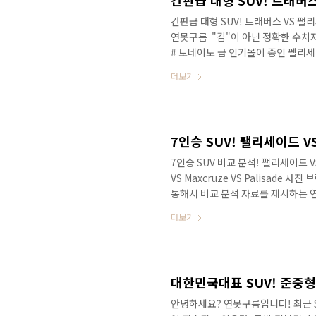
간판급 대형 SUV! 트래버
간판급 대형 SUV! 트래버스 VS 팰
연못구름 ​ "감"이 아닌 정확한 
# 토네이도 급 인기몰이 중인 펠리세
리세이드가 출시된 이후, 연일 자동
더보기
와 관련된 소식이 지면에 가득 채워져
차에서도 예상하지 못했을 것 같은데,
리뷰를 진행하고 입장에서 팰리세이
할 수 있는데 특히, 팰리세이드의 세그
7인승 SUV 비교 분석! 팰리세이드 V
VS Maxcruze VS Palisade 
통해서 비교 분석 자료를 제시하는 연
만 20,506대 돌파! 현대자동차의 
더보기
완전히 공개된 이후, 국내에서 공개
간을 원하는 국내 소비자의 니즈를 
승과 비교될 정도로 광활한 실내공간
2018년 대형 SUV 판매량 누..
안녕하세요? 연못구름입니다! 최근 