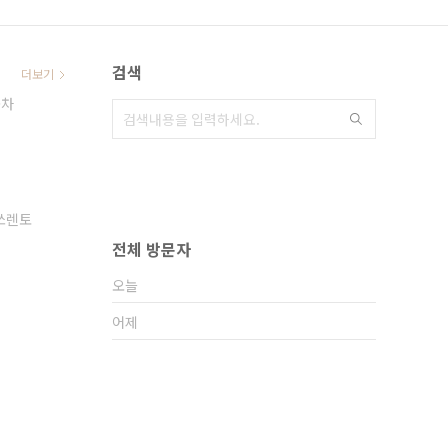
검색
더보기
동차
쏘렌토
전체 방문자
오늘
어제