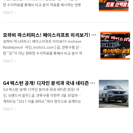
이모터쇼 가 개최되는데, 가장 큰 시장이라서 글로벌의
한 수치자료를 통해서 비교 분석 자료를 제시하는 연못
유수 브랜드가 상하이 모터쇼에서 신차를 공개할 예정입
구름입니다! # 영상 보기 안녕하세요? 연못구름입니다!
더보기
니다. 상하이 모터쇼에서 주목할 차량이 있습..
지난해 봄에 카렌스의 후속으로 알려드렸던, 셀토스가
드디어 공개가 되었습니다. 국내 버전이 공개되기 전에
해외 버전이라고 할 수 있는 인도 버전 셀토스의 소식을
모하비 마스터피스! 페이스리프트 미리보기! mohave Masterpiece!
먼저 알려드렸는데, 연못구름은 놀라운 경쟁력에 때문
에 연신 우와~ 우와~라는 감탄사를 자주 하게 되었던 것
모하비 마스터피스! 페이스리프트 미리보기! mohave
같습니다. ​ ​사실 국내에서 지금까지 출시된 소형 차량을
Masterpiece! ​ 사진, motor1.com | 글, 연못구름 단순
보면, 디자인이 아쉽거나, 편의사양이나 최첨단 주행 장
한 "감"이 아닌 정확한 수치자료를 통해서 비교 분석 자
치 등이 부족했던 것이 사실입니다. 하지만 새롭게 출시
료를 제시하는 연못구름입니다! #. 풀 체인지급 파격 변
더보기
된 셀토스의 경우, 세그먼트를 넘어서 국내에 출시된 ..
신을 예고한 모하비 페이스리프트! 안녕하세요? 연못구
름입니다. 12년만에 풀체인지에 가까운 페이스리프트가
적용되는 모하비가 금일 킨텍스에서 개최되는 "서울 모
G4 렉스턴 공개! 디자인 분석과 국내 네티즌 반응!
터쇼"를 통해서 드디어 모습을 공개했습니다. ▲
SOURCE : MOTOR1.COM 최초로 공개된 마스터 피스
G4 렉스턴 공개! 디자인 분석과 국내 네티즌 반응! 사
의 경우, 모하비 페이스리프트 양산차가 선보이기 전의
진, 브랜드사 발취 | 글, 연못구름 이번주 3월 30일부터
마지막 콘셉트 정도로 참고하시면 좋을 것 같습니다. ▲
개최되는 "2017 서울 모터쇼"에서 정식으로 공개되는
팰리세이드 콘셉트 / 그랜드 마스터 비슷한 사례가 최근
렉스턴 후속 Y400이 언론을 통해서 먼저 공개가 되었습
더보기
출시된 팰리세이드의 마지막 콘셉트라고 할..
니다. 렉스턴 후속의 정식 명칭은 렉스턴 G4로 확정되
었습니다. 일반적인 경우라면 마케팅 효과를 극대화하
기 위한 방안으로 최대한 보안을 유지하다가 모터쇼 등
에서 공개하는데, 이번의 경우 쌍용 자동차를 통해서 모