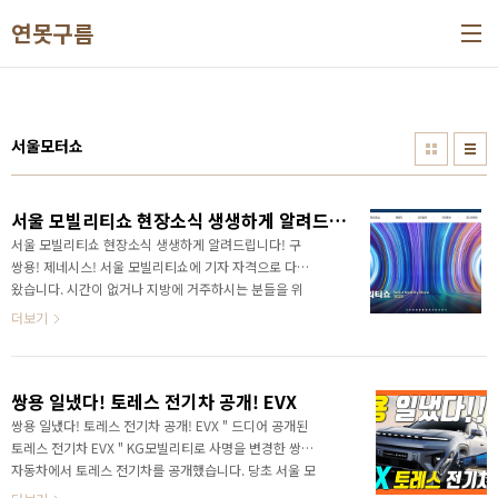
본문 바로가기
연못구름
서울모터쇼
서울 모빌리티쇼 현장소식 생생하게 알려드립니다! 구쌍용! 제네시스!
서울 모빌리티쇼 현장소식 생생하게 알려드립니다! 구
쌍용! 제네시스! 서울 모빌리티쇼에 기자 자격으로 다녀
왔습니다. 시간이 없거나 지방에 거주하시는 분들을 위
해서 영상으로 자세히 담아왔습니다. 구쌍용 대형급 전
더보기
기차 F100 구쌍용 토레스 전기 픽업트럭 구쌍용 토레스
전기차! 신형 쏘나타 N Lline과 노멀 디자인 차이점! 코
란도 부활 KR10! 렉스턴 전기차 F100! 테슬라 유일 6
쌍용 일냈다! 토레스 전기차 공개! EVX
인승 3열 제공! 모델X 고성능 풀레이드! 제로백 2.6초!
이네오스 그레나디어 국내 최초 공개! 올해 출시된다!
쌍용 일냈다! 토레스 전기차 공개! EVX " 드디어 공개된
제네시스 X 컨버터블! 실제보니 더 놀랍다! 구독(하단
토레스 전기차 EVX " KG모빌리티로 사명을 변경한 쌍용
링크)과 알림 설정하셔야 신차 정보를 자동으로 받아볼
자동차에서 토레스 전기차를 공개했습니다. 당초 서울 모
수 있습니다. 신차 추천영상!
빌리티쇼를 통해서 공개될 것으로 알려졌는데.. 기습적으