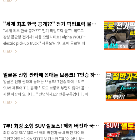
더보기
로 공개했습니다. 토레스 기반의 전기차라서 출시 전부터
많은 관심을 받았죠! 과연 어떤 얼굴로 달라졌는데.. 빠르
게 만나볼게요! 영상으로 정확한 소식을 빠르게 만나보세
"세계 최초 한국 공개??" 전기 픽업트럭 울프! 레트로 감성 끝판왕 전기차! 서울 모빌리티쇼! Alpha WOLF electric pick-up truck
요! 전기차의 이름은 상표권 등록한 현황을 통해서 미리
알려드렸죠? 토레스 EVX로 출시가 되었습니다. 기존 토
"세계 최초 한국 공개??" 전기 픽업트럭 울프! 레트로
레스 틀에 한 줄의 긴 DRL이 추가 되었는데.. 예상보다 파
감성 끝판왕 전기차! 서울 모빌리티쇼! Alpha WOLF
격적인 모습으로 변신했습니다. 한 줄로 길게 연결된 디
electric pick-up truck " 서울모빌리티쇼에 글로벌 최
자인은 K5의 후면 테일램프를 연결하는 디자인과 유사한
초로 선보일 전기 픽업트럭 " 서울 모터쇼! 서울 모빌리
더보기
것 같은데.. 양쪽 끝은 좀 더 길고 중..
티쇼에 울프 전기 픽업트럭이 세계 최초로 공개됩니다.
레트로한 전기차를 만드는 스타트업 알파모터에서 글로
벌 최초로 공개한 전기 픽업트럭입니다. 영상으로 정확
얼굴은 신형 싼타페 몸매는 브롱코! 7인승 하이브리드 SUV! 제튜어 T-1 공개!
한 소식을 빠르게 만나보세요! 이 회사가 선보인 전기차
는 클래식한 레트로 디자인이라서 전혀 전기차처럼 보
얼굴은 신형 싼타페 몸매는 브롱코! 7인승 하이브리드
이지 않는 디자인이 특징입니다. 어떤 경쟁력을 갖추고
SUV! 제튜어 T-1 공개! " 포드 브롱코 부럽지 않다! 곧 출
있을지.. 영상으로 빠르게 만나보세요! 영상으로 정확한
시될 차량이 있다니... " 안녕하세요? 연못구름입니다. 이
소식을 빠르게 만나보세요! 구독(하단 링크)과 알림 설
번 달에는 자동차를 좋아하는 분들이라면 저처럼 정말 즐
더보기
정하셔야 신차 정보를 자동으로 받아볼 수 있습니다..
거운 시간을 보내게 될 것 같습니다. 이유는 3월 말에는
정말 오랜만에 #서울모터쇼 #서울모빌리티쇼 가 개최됩
니다. 코르나 이후 국내에서 제대로 된 모터쇼를 볼 수 없
7부! 최강 소형 SUV 셀토스! 해외 버전과 국내 버전 차이와 구입포인트는? KIA SELTOS!
었기 때문에 이번에는 정말 다양한 신차가 공개됩니다.
정확한 소식을 가장 빠르게 영상으로 만나보세요! 그리고
최강 소형 SUV 셀토스! 해외 버전과 국내 버전 차이와
글로벌에서 가장 큰 시장인 중국은 다음 달 4월에 #상하
구입포인트는? KIA SELTOS! 단순한 "감"이 아닌 정확