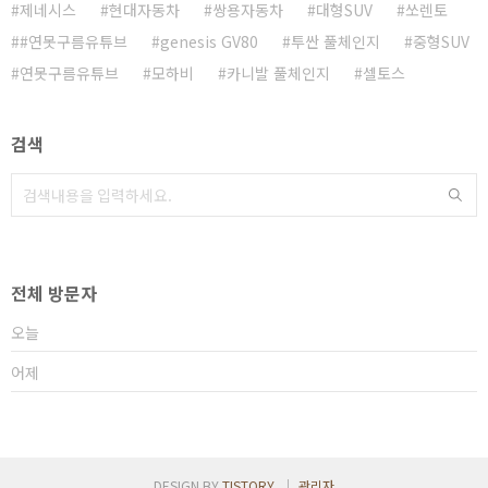
제네시스
현대자동차
쌍용자동차
대형SUV
쏘렌토
#연못구름유튜브
genesis GV80
투싼 풀체인지
중형SUV
연못구름유튜브
모하비
카니발 풀체인지
셀토스
검색
전체 방문자
오늘
어제
DESIGN BY
TISTORY
관리자