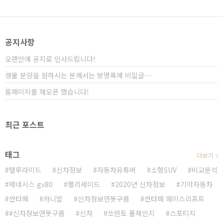
터쇼 전에 미리 공개가 되었기 때문에 이례적이라고 할
수 있습니다. 이번 공개된 렉스턴 G4는 후륜(FR) 기반
의 프레임바디로써 모하비와 경쟁할 예정인데 렉스턴
G4가 이전에 공개된 컨셉트카와 얼마나 차이가 있는지
공지사항
경쟁력을 살펴보겠습니다. 굿바이! 모하비와 함께 사골
이라고 별..
오랜만에 공지로 인사드립니다!
생물 분양을 원하시는 분께서는 방명록에 비밀글⋯
홈페이지를 재오픈 했습니다!
최근 포스트
태그
더보기
텔루라이드
신차정보
자동차유튜버
소형SUV
비교분석
제네시스 gv80
팰리세이드
2020년 신차정보
기아자동차
싼타페
카니발
신차정보연못구름
싼타페 페이스리프트
#신차정보연못구름
신차
쏘렌토 풀체인지
스포티지