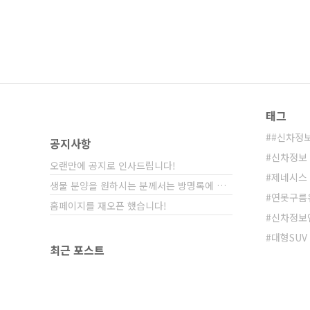
태그
#신차정
공지사항
신차정보
오랜만에 공지로 인사드립니다!
제네시스
생물 분양을 원하시는 분께서는 방명록에 비밀글⋯
연못구름
홈페이지를 재오픈 했습니다!
신차정보
대형SUV
최근 포스트