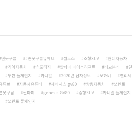
보연못구름
#연못구름유튜브
셀토스
소형SUV
현대자동차
기아자동차
스포티지
싼타페 페이스리프트
비교분석
투싼 풀체인지
카니발
2020년 신차정보
모하비
팰리세
유튜브
자동차유튜버
제네시스 gv80
쌍용자동차
쏘렌토
연못구름
싼타페
genesis GV80
중형SUV
카니발 풀체인지
쏘렌토 풀체인지