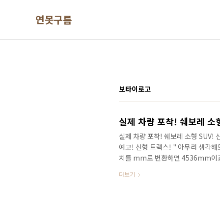
본문 바로가기
연못구름
보타이로고
실제 차량 포착! 쉐보레 소형
실제 차량 포착! 쉐보레 소형 SUV! 
예고! 신형 트랙스! " 아무리 생각해
치를 mm로 변환하면 4536mm이죠!
4255mm보다도 무려 281mm가 더
더보기
놀라지 마세요! ​ 구형 #투싼 과 비
61mm가 더 크니.. 기아 #셀토스 
고 해야 할까요? 영상으로 세부적인
올해를 마무리하는 시점에서..