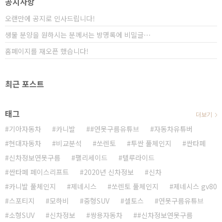
공지사항
오랜만에 공지로 인사드립니다!
생물 분양을 원하시는 분께서는 방명록에 비밀글⋯
홈페이지를 재오픈 했습니다!
최근 포스트
태그
더보기
기아자동차
카니발
#연못구름유튜브
자동차유튜버
현대자동차
비교분석
쏘렌토
투싼 풀체인지
싼타페
신차정보연못구름
팰리세이드
텔루라이드
싼타페 페이스리프트
2020년 신차정보
신차
카니발 풀체인지
제네시스
쏘렌토 풀체인지
제네시스 gv80
스포티지
모하비
중형SUV
셀토스
연못구름유튜브
소형SUV
신차정보
쌍용자동차
#신차정보연못구름