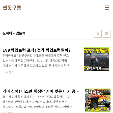
본문 바로가기
연못구름
모하비픽업트럭
EV9 픽업트럭 포착! 전기 픽업트럭일까?
안녕하세요? 연못구름입니다.최근 국내에서 주목 받고
있는 차량이 픽업트럭인데.. SUV 시장 다음으로 픽업트
럭의 인기가 꾸준하게 높아지고 있죠?국내 주인공은 렉
스턴 스포츠이고, 수입 픽업트럭인 콜로라도라고 할 수
더보기
있는데.. 최근 기아도 픽업트럭의 출시를 공식 확정한 상
태입니다. EV9 픽업트럭 등장!&nbsp;&nbsp;" data-
ke-type="html">HTML 삽입미리보기할 수 없는 소
기아 신차! 타스만 위장막 커버 벗은 티저 공개! 픽업트럭!
스 바로 타스만 픽업트럭인데요. 일부 구독자 분들이 국
내에 출시 되지 않는 차량을 왜 알려느냐? 이렇게 말씀
포드 레인저를 넘어서 전기 사이버트럭도 잡을까? 기아
하셨지만 이렇게 국내 출시를 확정했기 때문에 다양한
타스만의 3번째 티저가 공개되었습니다. 이번 티저는 실
신차를 알려드리고 있습니다. 영상으로 정확한 정보를
제 차량이 공개되었으며, 무엇보다 두터운 위장막 커버가
가장 먼저 만나보세요!&nbsp;&nbsp;" data-ke-
제거된 위장막 테이프 차량이라서 타스만의 실루엣(?)이