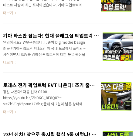
테스트 차량이 최근 포착되었습니다. 기아 픽업트럭의
첫 소식을 처음으로 알려드렸던 시점이 3년 전인데, 당
더보기
시에 믿는 분들이 없어서, 기아 디자인을 이끌고 있는 카
림 하비브의 공식 인터뷰로 확인시켜드렸었죠? 이후 모
하비 테스트뮬이 포착되면서 픽업트럭 실체가 첫 확인
기아 타스만 잡는다! 현대 플래그십 픽업트럭 포착! 아이오닉 T10
되었죠? #모하비픽업트럭 이냐? 이 디자인은 아니라고
알려드렸죠? 영상으로 정확한 정보를 가장 먼저 만나보
안녕하세요? 연못구름입니다. 출처:Digimodes Design
세요!
최근 #기아픽업트럭 #타스만 이 국내 도로에서 포착되기
시작하면서 SUV를 넘어선 픽업트럭에 대한 높은 관심을
볼 수 있죠? SUV 시장 다음이라고 할 수 있는 픽업트럭의
더보기
인기는 예상보다 빠르게 국내에서도 확대되고 있는데, 빡
빡한 서울을 벗어난 지역에 거주하시는 분들이 픽업트럭
은 다음 차량으로 구입하는 것 같습니다. 현대차도 픽업
토레스 전기 픽업트럭 EVT 나온다! 조기 출시 되나? 구쌍용 KG 모빌리티
트럭 만든다! 단서포착!
정말 나온다! 다음 신차 O100
https://youtu.be/ZhDKG_8E8Q8?
si=ZbVFqN5prun1Zdhg 올해 약 2달이 남은 상태에
서 5대의 신차가 공개될 것 같다고 알려드렸습니다. 이
더보기
후 내년에 출시될 신차도 알려주세요! 구독자 분들이 요
청해 주셔서, 빠르게 알려드렸죠?
https://youtu.be/bxpkbzli294?si=QVQ-
23년 신차! 앞으로 출시될 핵심 5종 이렇다! 아직도 많이 있다고!?
A1xJaQXjfeqX 내년에는 현대차는 대형 전기 SUV 아