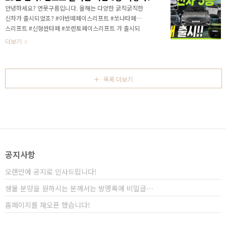
이오닉7, 기아는 본격적인 전기차의 대중화를 알릴 EV3
안녕하세요? 연못구름입니다. 올해는 다양한 굵직굵직한
그리고 제네시스는 GV70 페이스리프트를 상반기에 출
신차가 출시되었죠? #아반떼페이스리프트 #쏘나타페이
시할 예정입니다. 그리고 토레스로 구 쌍용을 부활시키
스리프트 #신형싼타페 #쏘렌토페이스리프트 가 출시되
고 있는 #KG 모빌리티 에서도 신차를 준비하고 있습니
었습니다. 이제 11월과 12월 달만 남은 상황인데, 새로운
더보기
다. 바로 #O100 이 될 것 같은데.. 전기 픽업 트럭을 예
신차가 출시될까요? 3대 또는 4대의 신차가 더 출시될 예
상보다 빠르게 준비하..
정입니다. 올해 남은 기간동안 어떤 신차가 출시되는지
빠르게 알아보시죠! 영상으로 정확한 정보를 가장 먼저
만나보세요!
목록 더보기
공지사항
오랜만에 공지로 인사드립니다!
생물 분양을 원하시는 분께서는 방명록에 비밀글⋯
홈페이지를 재오픈 했습니다!