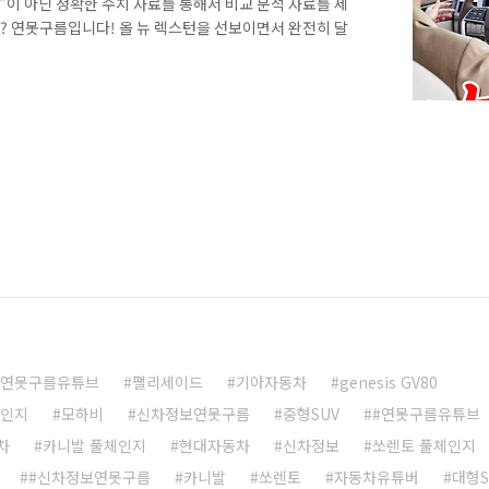
감"이 아닌 정확한 수치 자료를 통해서 비교 분석 자료를 제
 연못구름입니다! 올 뉴 렉스턴을 선보이면서 완전히 달
을 최근 자주 알려드리고 있습니다. 이전 영상에서는 영업
확인하고 알려드렸습니다. 현재 사전 계약이 진행 중인데,
으면서 올 뉴 렉스턴을 구입하시려고 계획하신 분들도 정
서 제대로 확인된 정보가 필요한 상황이죠? 어쩌면 이런 상
같고, 또한 소비자도 원..
연못구름유튜브
팰리세이드
기아자동차
genesis GV80
체인지
모하비
신차정보연못구름
중형SUV
#연못구름유튜브
차
카니발 풀체인지
현대자동차
신차정보
쏘렌토 풀체인지
#신차정보연못구름
카니발
쏘렌토
자동차유튜버
대형S