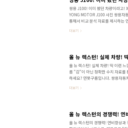
쌍용 J100! 이미 봤던 차량이라고! X
YONG MOTOR J100 사진 쌍용자
통해서 비교 분석 자료를 제시하는 
차가 2대의 차량을 연이어서 공개하면
더보기
중형급 SUV KR10입니다. 공개와
겠는데! 쌍용! 해냈다! 이런 여러 
기 때문에 쌍용은 위기를 기회로 삼아
J100은 어쩌면 여러분이 이미 보셨던 
올 뉴 렉스턴! 실체 차량! 딱 이런 느낌!
름 "감"이 아닌 정확한 수치 자료를
하세요? 연못구름입니다. 쌍용자동
니다. 저 역시 약속했던 것처럼 시승
더보기
만나 보시죠! # 세부적인 정보를 제
약 대수가 3천800여 대인 것으로 
그먼트라는 점을 고려해 보면 예상
약 첫 날 3468대이었는데, 올 뉴 렉
올 뉴 렉스턴의 경쟁력! 연비향상과 정숙성