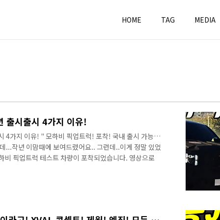
HOME
TAG
MEDIA
년 출시출시 4가지 이유!
 4가지 이유! " 모하비 픽업트럭! 포착! 국내 출시 가능
데...작년 이맘때에 보여드렸어요.. 그런데..이게 정말 있었
모하비 픽업트럭 테스트 차량이 포착되었습니다. 영상으로
 타이어 위에 공간을 보면 오프로드까지 고려된 제대로된
의 픽업트럭이 최초로 포착되었습니다. 후면부는 픽업트럭 특
리어 오버행의 인상적입니다. 예상도로만 존재할 것 같았던
 그럼 기아는 어떤 픽업트럭을 출시하게 될지 디자인과 방
녕하세요? 연못구름입니다. 드디..
쌍용 J100! 이미 봤던 차량이라고! XVAL 콘셉트! 제원! 엔진! 모든 정보 한방에! Ssang YONG MOTOR J100