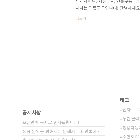
팰리세이드) 사진 | 글, 연못구름 "
시하는 연못구름입니다! 안녕하세요?
라진 모습을 보여주는 쌍용차의 소식
더보기
자료를 통해서 궁금해하시는 부분을 
최대토크와 같은 수치가 확인되지 않
확한 정보를 얻을 수 없는 상황이라
황은 제조사 쪽에서도 원하지 않을 것 
태그
신차
공지사항
투싼 풀
오랜만에 공지로 인사드립니다!
쌍용자동
생물 분양을 원하시는 분께서는 방명록에 비밀글⋯
소형SUV