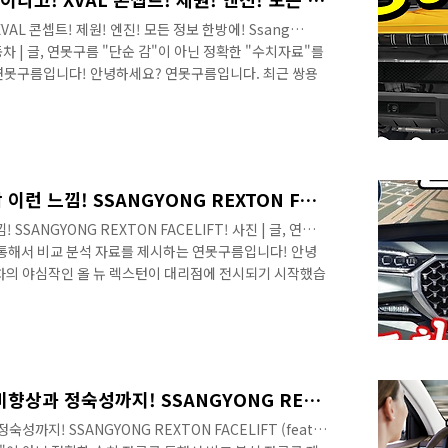
VAL 콘셉트! 제원! 엔진! 모든 정보 한방에! Ssang
동차 | 글, 연못구름 "단순 감"이 아닌 정확한 "수치자료"를
연못구름입니다! 안녕하세요? 연못구름입니다. 최근 쌍용
서 이슈가 되고 있는데요! 바로 중형급 SUV J100과 준
 함께 멋있다! 이게 쌍용차의 디자인이다! 헤리티지! 부활하
가지 반응은 볼 수 있어요! 최근까지 부정적인 반응이 더 많았
야 할 것 같아요! 그런데 완전히 새로운 차량처럼 아시는
..
올 뉴 렉스턴! 실체 차량! 딱 이런 느낌! SSANGYONG REXTON FACELIFT!
 SSANGYONG REXTON FACELIFT! 사진 | 글, 연못구
 통해서 비교 분석 자료를 제시하는 연못구름입니다! 안녕
차의 야심작인 올 뉴 렉스턴이 대리점에 전시되기 시작했습
을 계획하고 있는데, 전시장에 도착한 올 뉴 렉스턴을 먼저
공하는 영상으로 보시길 추천합니다. 올 뉴 렉스턴의 사전계
나타났습니다. 이 정도라면 쌍용차의 점유율과 대형 SUV 세
외로 선전했다고 생각합니다. 이유는 팰리세이드가 사전계
스턴은 풀체인..
올 뉴 렉스턴의 경쟁력! 연비향상과 정숙성까지! SSANGYONG REXTON FACELIFT (feat. 팰리세이드)
까지! SSANGYONG REXTON FACELIFT (feat.