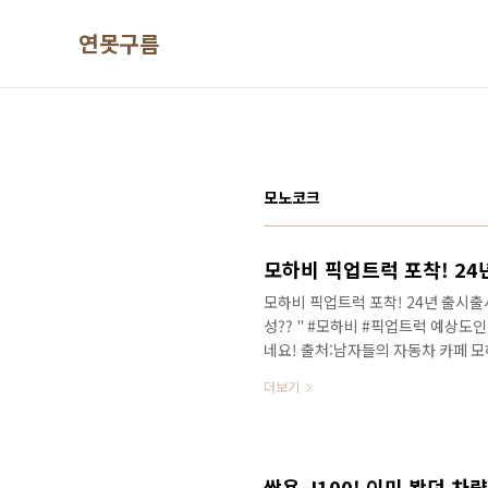
본문 바로가기
연못구름
모노코크
모하비 픽업트럭 포착! 24
모하비 픽업트럭 포착! 24년 출시출시
성?? " #모하비 #픽업트럭 예상도인
네요! 출처:남자들의 자동차 카페 
세부적인 정보를 빠르게 받아보세요!
더보기
픽업 트럭이 될 것 같은데.. 기아
유의 적재 공간을 볼 수 있는데 긴 
차량이었는데.. 현실에 등장했네요!
향성 출시 일정을 알려드릴게요! 안