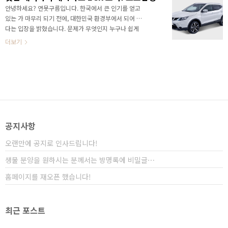
내년으로 줄줄이 연기되고 있는 가운데, 대한민국에서
안녕하세요? 연못구름입니다. 한국에서 큰 인기를 얻고
가장 연비가 좋은 차량을 대표하는 니로 풀체인지도 내
있는 가 마무리 되기 전에, 대한민국 환경부에서 되어 있
년 상반기로 출시가 연기되었다는 소식이 들리네요! 기
다는 입장을 밝혔습니다. 문제가 무엇인지 누구나 쉽게
아가 최근에 선보인 신차의 상품성이 뛰어나서 높은 인
이해할 수 있게 풀어보겠습니다. 이슈의 중심인 EGR은
더보기
기를 얻고 있죠! 니로 풀체인지는 파노라마 디스플레이,
무엇이며, 어떤 역할을 하는 장치인가 EGR은 (Exhause
..
Gas Recirculation) 의 약자로 배출가스재순환 장치입
니다 쉽게 설명하면,엔진을 통해서 배기된 가스를 한번
더 재연소 하는 과정으로 이과정을 통해서 환경오염물인
질소산화물인 Nox를 줄이는 역할을 합니다. 그림의 주황
색 부분이 재연소 처리과정을 통해서 질소산화물을 줄이
는 EGR의 처리과정입니다. ​ 왜? 문제가 되는 것인가? 이
번 닛산 캐시카이 EGR 처리과정에서 문제가 되는 부분
공지사항
은, 엔진 흡기 온도가 50도를 넘을때..
오랜만에 공지로 인사드립니다!
생물 분양을 원하시는 분께서는 방명록에 비밀글⋯
홈페이지를 재오픈 했습니다!
최근 포스트