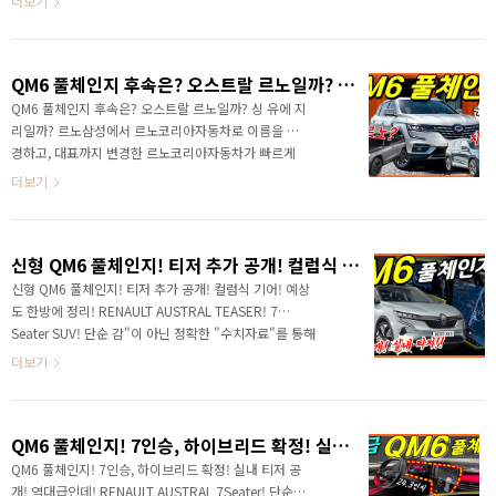
더보기
형급 이상의 차량을 선호하는 국내 소비자의 지갑을 열
나보세요 국내에 출시를 앞두고 있는데 최근 유럽 소비자
기에는 #XM3하이브..
평가한 최고의 차량선정에 되었습니다. 유럽 소비자는 실
용성과 가성비를 중시하면서 동시에 글로벌에서 가장 깐
QM6 풀체인지 후속은? 오스트랄 르노일까? 싱 유에 지리일까?
깐한 소비자인데, 확실하게 입증이 된 것이죠! 어떤 내용
인지... 디자인과 출시 일정, 예상 연비까지 빠르게 알아볼
QM6 풀체인지 후속은? 오스트랄 르노일까? 싱 유에 지
게요! 르노 부산 공장에서 생산되고 유럽에 아르카나 이
리일까? 르노삼성에서 르노코리아자동차로 이름을 변
름으로 수출하는 차량이 있죠? 국내에 출시되는 XM3인
경하고, 대표까지 변경한 르노코리아자동차가 빠르게
데요. 국내 니로나 셀토스와 같은 소형급 SUV와 경쟁하
움직이고 있습니다. " 속도 빨라진 르노코리아자동차!! "
더보기
고 있는 차량이죠! 2020년도 소형 SUV ..
이번에는 지리가 34%의 막강한 지분을 취득하고 2대
주주로 등극하게 되었습니다. 지리는 볼보를 인수하고
최근에는 고성능 브랜드인 로터스까지 인수하는 저력을
신형 QM6 풀체인지! 티저 추가 공개! 컬럼식 기어! 예상도 한방에 정리! RENAULT AUSTRAL TEASER! 7 Seater SUV!
보여주면서 향후 자동차 시장에서 큰 영향력이 예상되
는 제조사입니다. 국내에 판매가 되고 있는 QM6의 본명
신형 QM6 풀체인지! 티저 추가 공개! 컬럼식 기어! 예상
은 콜레오스로... 국내 시장에서는 QM6라는 이름으로
도 한방에 정리! RENAULT AUSTRAL TEASER! 7
판매되고 있습니다. 지리의 지분이 들어오면서 르노코
Seater SUV! 단순 감"이 아닌 정확한 "수치자료"를 통해
리아자동차의 미래가 달라지게 되었습니다. 르노코리아
서 비교 분석 자료를 제시하는 연못구름입니다! QM6의
더보기
자동차의 앞날은 어떻게 변경이 되고 가장 먼저 출시할
후속 오스트랄 공식 티저를 보시고 많이 놀랐죠? 마치 10
풀체인지 차량인 QM6 후속..
년 전에 르노삼성이 국내에 선보인 감성적인 실내 공간을
보는 것 같은 그런 충격적인 느낌인데요! 추가 실내 티저
QM6 풀체인지! 7인승, 하이브리드 확정! 실내 티저 공개! 역대급인데! RENAULT AUSTRAL 7Seater!
가 공개되었습니다. 도어트림인데... 오스트랄 공개가 임
박한 것 같네요! 센터콘솔 디자인을 기존 차량에서 보기
QM6 풀체인지! 7인승, 하이브리드 확정! 실내 티저 공
힘든 그런 디자인이네요! 그래서 궁금증을 자아내고 있
개! 역대급인데! RENAULT AUSTRAL 7Seater! 단순