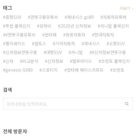
태그
더보기
중형SUV
연못구름유튜브
제네시스 gv80
자동차유튜버
투싼 풀체인지
모하비
2020년 신차정보
카니발 풀체인지
#연못구름유튜브
싼타페
쌍용자동차
현대자동차
팰리세이드
셀토스
기아자동차
제네시스
소형SUV
신차정보연못구름
대형SUV
카니발
#신차정보연못구름
신차
비교분석
신차정보
텔루라이드
쏘렌토 풀체인지
genesis GV80
스포티지
싼타페 페이스리프트
쏘렌토
검색
전체 방문자