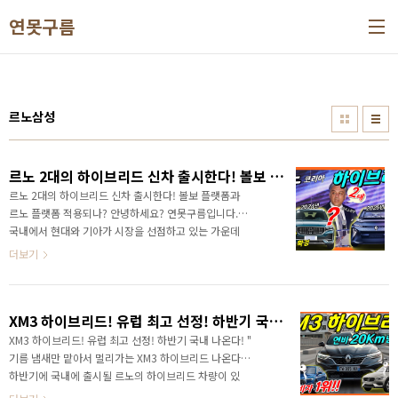
본문 바로가기
연못구름
르노삼성
르노 2대의 하이브리드 신차 출시한다! 볼보 플랫폼과 르노 플랫폼 적용되나?
르노 2대의 하이브리드 신차 출시한다! 볼보 플랫폼과
르노 플랫폼 적용되나? 안녕하세요? 연못구름입니다.
국내에서 현대와 기아가 시장을 선점하고 있는 가운데
수입차를 제외하면 르노와 쌍용자동차 그리고 GM이 남
더보기
아있는 상황이죠! 쌍용차는 토레스를 통해서 부활을 꿈
꾸고 있으며 최근 토레스 전기차까지 빠르게 포착되면
서 뭔가 달라질 상황이 기대가 되고 있어요! 하지만 르노
XM3 하이브리드! 유럽 최고 선정! 하반기 국내 나온다!
코리아의 상황은 좀 다른데요! " 르노코리아 어떤 차량
출시할까? " QM6 SM6는 오래되어도 너무 오래된 상품
XM3 하이브리드! 유럽 최고 선정! 하반기 국내 나온다! "
성으로 버티기를 하고 있지만 누가 봐도 새로운 차량이
기름 냄새만 맡아서 멀리가는 XM3 하이브리드 나온다! "
필요한 상태이죠! 이런 상황을 만회하기 위해서 최근
하반기에 국내에 출시될 르노의 하이브리드 차량이 있
XM3 하이브리드를 출시했지만... 소형급 차량보다는 중
죠? 바로 XM3 하이브리드인데요! 영상으로 가장 먼저 만