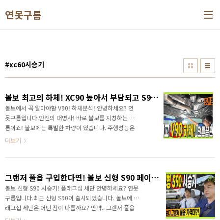
본문 바로가기
연못구름
#xc60시승기
볼보 최고의 하체! XC90 높아서 부담되고 S90 낮아서 불편하다면 SUV 보다좋은 V90 크로스 컨트리! #고민수 #더모스트 #wagon #XC90 #S90 #XC60
볼보에서 꼭 알아야할 V90! 하체분석! 안녕하세요? 연
못구름입니다.안전의 대명사! 바로 볼보를 지칭하는 이
름이죠! 볼보에는 특별한 차량이 있습니다. 주행성능은
세단에 가깝고 공간은 SUV에 가까운 차량인데.. 타보면
더보기
정말 매력이 큰 차량입니다. 볼보 차량 모두 시승해 보
고..연못구름 채널에서는 볼보의 차량은 모두 시승해 봤
죠!시승기와 하체 분석 영상으로 알려드렸는데요. 다양
그랜저 풀옵 구입한다면! 볼보 신형 S90 페이스리프트 시승기! 플러스 6530만원! 울트라 7130만원 시승 꼭 해보세요! #XC90 #G80 #VOLVO #그랜저 #하이브리드
한 볼보 차량중에서 제가 타고 싶은 차량은 한대 뽑으라
고 한다면.. 저는 V90은 선택하겠습니다!고민하지 않고
볼보 신형 S90 시승기! 플래그십 세단 안녕하세요? 연못
V90을 선택할 것 같습니다. 볼보 최고의 하체! XC90 높
구름입니다.최근 신형 S90이 출시되었습니다. 볼보에 플
아서 부담되고 S90 낮아서 불편하다면 SUV 보다좋은
래그십 세단은 어떤 점이 다를까요? 만약.. 그랜저 풀옵
V90 크로스 컨트리&nbsp;&nbsp;"> 시승해 보시면
가격에 조금 보태서 S90 이라면??프리미엄 볼보 S90을