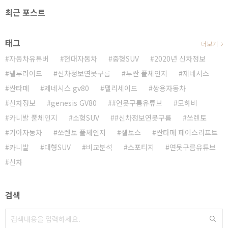
최근 포스트
태그
더보기
자동차유튜버
현대자동차
중형SUV
2020년 신차정보
텔루라이드
신차정보연못구름
투싼 풀체인지
제네시스
싼타페
제네시스 gv80
팰리세이드
쌍용자동차
신차정보
genesis GV80
#연못구름유튜브
모하비
카니발 풀체인지
소형SUV
#신차정보연못구름
쏘렌토
기아자동차
쏘렌토 풀체인지
셀토스
싼타페 페이스리프트
카니발
대형SUV
비교분석
스포티지
연못구름유튜브
신차
검색