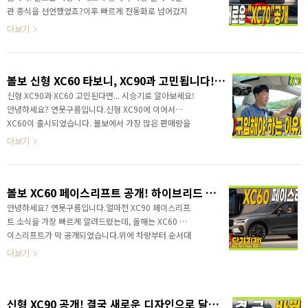
&nbsp;&nbsp;"> 다음 소식도 놓치지 않고 빠르게 보
관 종식을 선언했었죠?이후 빠르게 전동화로 넘어갔지
고 싶다면 채널에 구독과 알림설정 잊지마세요! 감사합니
만, 글로벌 자동차 시장은 예상과 다르게 전동화가 늦어
더보기
다. ✔ 2% 캐시백 ..
지고 있으며, 현재는 모든 제조사가 다시 내연기관으로
회귀하고 있습니다. 볼보 XC70 부활! 전기차 같은 내연
기관? 이런 상황에서 국내 시장은 풀하이브리드가 높은
볼보 신형 XC60 타보니, XC90과 고민됩니다! 결론은 XC60 구입하세요!
인기를 얻고 있으며, 유럽과 같은 시장은 플러그인 하이
브리드가 높은 인기를 얻고 있습니다. 볼보가 신형
신형 XC90과 XC60 고민된다면... 시승기로 알아보세요!
XC70을 공개했습니다. XC70 이라구요? XC40 소형
안녕하세요? 연못구름입니다.신형 XC90에 이어서
XC60 중형 XC90 대형 이렇게 라인업이 존재하는데..
XC60이 출시되었습니다. 볼보에서 가장 많은 판매량을
XC70이 있었나요?XC70은 2016년도에 단종되면서 역
자랑하는 차량인 XC60인데요.누적으로 270만대나 판매
더보기
사속에 사라졌지만 볼보가 XC70을 부활시켰습니다.그
가 되었습니다. 이번에 처음 에어 서스펜션이 탑재되었습
럼 기..
니다. 승차감과 주행성능 끝판왕은.. 에어 서스펜션이죠?
한번 경험해 보면 다시 돌아갈 수 없는 에어 서스펜션이
볼보 XC60 페이스리프트 공개! 하이브리드 달라진 점!
XC60에 적용되었습니다. 신형 XC60은 대형 SUV XC90
과 어떤 차이가 있는지 영상으로 만나보세
안녕하세요? 연못구름입니다.얼마전 XC90 페이스리프
요!&nbsp;&nbsp;"> 신차를 구입할 때 가격이 가장 중
트 소식을 가장 빠르게 알려드렸는데, 올해는 XC60 페
요하죠? 그럼 XC60 플러스 트림과 XC60 울트라 트림의
이스리프트가 막 공개되었습니다.위에 차량부터 순서대
차이점도 알려드리겠습니다. 시승해 보니 저는 XC60을
로 공개되는 방법은 좋은 방법인 것 같구요!XC60은
더보기
좀 더 추천해 드릴 수..
2017년도에 처음 출시가 되었고, 1차 페이스리프트가
21년도에 진행되었죠?약 4년만에 2차 페이스리프트가
되는 것인데.. 사골에 사골인 국내 차량으로 비교하면 모
신형 XC90 공개! 결국 새로운 디자인으로 달라졌다! 풀체인지급 변화??
하비와 비슷할 것 같습니다.그럼 어떤 점이 달라졌는지..