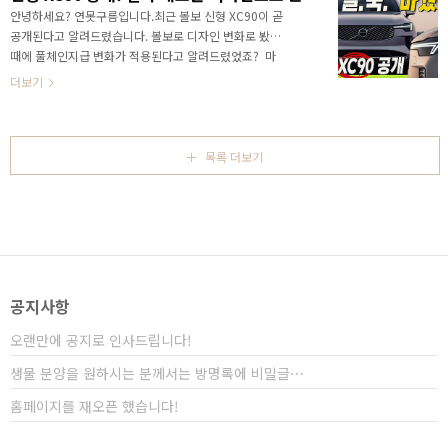
지금 XC60 구입을 고려하신다면 집중해서 보시죠! 볼
안녕하세요? 연못구름입니다.최근 볼보 신형 XC90이 곧
보 XC60 시승기도 참고하세요!&nbsp;&nbsp;">
공개된다고 알려드렸습니다. 볼보로 디자인 변화로 봤을
XC60은 볼보에서 가장 효자 차량이라고 할 수 있습니
때에 풀체인지급 변화가 적용된다고 알려드렸었죠? 마
다. 볼보 전체 판매량의 25% 이상을 차지하고 있는 차
침내 공개되었습니다. 새로운 플래그십 SUV #XC90 을
더보기
량이라서 가장 신경써서 만드는 차량이라고 할 수 ..
먼저 만나보세요! 영상으로 정확한 정보를 가장 먼저 만
나보세요!&nbsp;&nbsp;" data-ke-
type="html">HTML 삽입미리보기할 수 없는 소스 공
식 영상을 보셨는데 2가지 반응 일 것 같습니다.먼저 볼
목록 더보기
보에 관심이 많은 분들이라면 이번에 정말 많이 달라졌
네? 이런 반응일 것 같구요!반면에 이게 무슨 풀체인지급
변화야? 이렇게 생각하시는 분들도 있겠죠? 특히 국내 소
비자의 경우 시장을 독점하고 있는 현대차와 기아가 페이
스리프트시에 풀체인지급 변경 수준으로 달라지기 때문..
공지사항
오랜만에 공지로 인사드립니다!
생물 분양을 원하시는 분께서는 방명록에 비밀글⋯
홈페이지를 재오픈 했습니다!