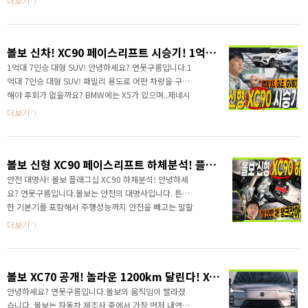
더보기
왜? 많은 분들이 V90을 추천..
그랜저 풀옵션 가격에 구입한다면??? 여러분들은 어떤
선택을 하실 것 같습니까? 그래서 직접 시승해 봤습니다.
그랜저 풀옵 구입한다면! 볼보 신형 S90 페이스리프트
볼보 신차! XC90 페이스리프트 시승기! 1억대 7인승 대형 SUV #에어서스펜션 #X5 #GLE #GV80 #VOLVO #XC60 #XC70
시승기!&nbsp;&nbsp;"> 하체전문가 더모스트 고민수
반장님과 볼보 기본기에 해당되는 하체 부분과 시승 부분
1억대 7인승 대형 SUV! 안녕하세요? 연못구름입니다.1
을 동시에 체크해 봤습니다. 기본기에 대해서는 말할 필
억대 7인승 대형 SUV! 패밀리 용도로 어떤 차량을 구입
요가 없는 브랜드가 볼보인 것 같습니다. 그랜저 풀옵 구
해야 후회가 없을까요? BMW에는 X5가 있으며..제네시
입한다면! 볼보 신형 S90 페이스리프트 시승
스 GV80...벤츠는 GLE가 대표적입니다. 볼보 신차!
더보기
기!&nbsp;&nbsp;">..
XC90 페이스리프트 시승기! 1억대 7인승 대형
SUV&nbsp;&nbsp;"> 그리고 볼보에는 이번 영상에
서 알려드릴 신형 XC90이 있습니다.신형은 기존보다 한
볼보 신형 XC90 페이스리프트 하체분석! 플래그십 SUV! XC60과 비교불가! #VOLVO #XC40 #XC60 #XC70
층 세련되고 젊어진 디자인으로 달라졌습니다. 외부 디
자인뿐만 아니라 실내도 확실히 감성적인 공간으로 변
안전 대명사! 볼보 플래그십 XC90 하체분석! 안녕하세
신했습니다. 그럼 1억대 SUV 어떻게 선택해야 할지.. 궁
요? 연못구름입니다.볼보는 안전의 대명사입니다. 튼튼
금한 에어서스펜션 승차감을 포함해서 하나씩 체크해
한 기본기를 포함해서 주행성능까지 안전을 빼고는 말할
보겠습니다. 볼보 신차! XC90 페이스리프트 시승기! 1
수 없는 브랜드이죠! 볼보의 플래그십 SUV! XC90의 하
더보기
억대 7인승 대형 SUV&nbsp..
체를 하체전문가 더모스트 고민수 반장님과 함께 분석했
습니다. 볼보 신형 XC90 페이스리프트 하체! 탱크잖아?
&nbsp;&nbsp;"> 튼튼한 이유는! 탱크같은 하체 구성
볼보 XC70 공개! 놀라운 1200km 달린다! XC90이 부럽지 않은 이유! #EX30 #VOLVO #XC40 #EX60 #하이브리드
에 있습니다! 보기 힘든 볼보의 하체! 어떤 점에서 차이가
있는지 영상으로 체크해 보세요!역시 다르네요! 볼보 신
안녕하세요? 연못구름입니다.볼보의 움직임이 빨라졌
형 XC90 페이스리프트 하체! 탱크잖아?
습니다. 볼보는 자동차 제조사 중에서 가장 먼저 내연기