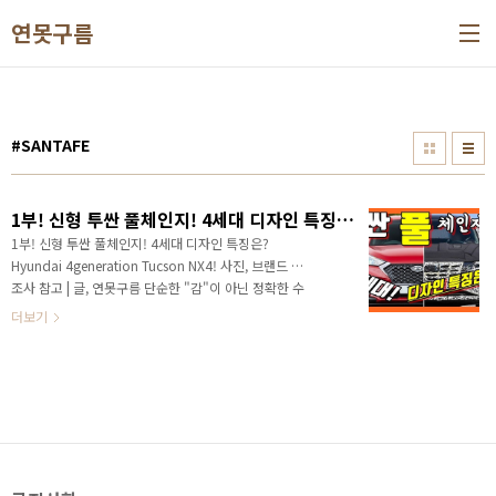
본문 바로가기
연못구름
#SANTAFE
1부! 신형 투싼 풀체인지! 4세대 디자인 특징은? Hyundai 4generation Tucson NX4!
1부! 신형 투싼 풀체인지! 4세대 디자인 특징은?
Hyundai 4generation Tucson NX4! 사진, 브랜드 제
조사 참고 | 글, 연못구름 단순한 "감"이 아닌 정확한 수
치자료를 통해서 비교 분석 자료를 제시하는 연못구름
더보기
입니다! 안녕하세요? 연못구름입니다! 대한민국 준중형
세단을 대표하는 투싼은, 대한민국 자동차 시장에서 가
장 많이 판매가 되어있는 SUV 중에 한대입니다. # 영상
으로 보기 체급 대비 여유로운 실내공간과 넓은 트렁크
적재공간 등 SUV를 구입하시려는 분들이라면 투싼을
한 번쯤 고민해 보셨을 거 같습니다. 투싼은 기아차 스포
티지와 함께 준중형 SUV 시장을 대표하는 차량입니다.
하지만 여유로웠던 시절도 기아차의 셀토스 등장으로