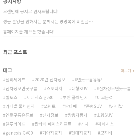
공지사항
긴장을 하게 되었습니다. 소형 SUV로 출시한 셀..
오랜만에 공지로 인사드립니다!
생물 분양을 원하시는 분께서는 방명록에 비밀글⋯
홈페이지를 재오픈 했습니다!
최근 포스트
태그
더보기
팰리세이드
2020년 신차정보
#연못구름유튜브
신차정보연못구름
스포티지
대형SUV
#신차정보연못구름
셀토스
제네시스 gv80
투싼 풀체인지
비교분석
카니발 풀체인지
쏘렌토
싼타페
중형SUV
카니발
연못구름유튜브
신차정보
쌍용자동차
소형SUV
텔루라이드
싼타페 페이스리프트
신차
제네시스
genesis GV80
기아자동차
현대자동차
모하비