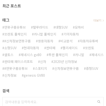
최근 포스트
태그
더보기
연못구름유튜브
텔루라이드
대형SUV
모하비
쏘렌토 풀체인지
카니발 풀체인지
기아자동차
#신차정보연못구름
쌍용자동차
비교분석
자동차유튜버
소형SUV
현대자동차
싼타페
팰리세이드
쏘렌토
셀토스
제네시스 gv80
투싼 풀체인지
카니발
제네시스
싼타페 페이스리프트
신차
2020년 신차정보
#연못구름유튜브
스포티지
신차정보연못구름
중형SUV
신차정보
genesis GV80
검색