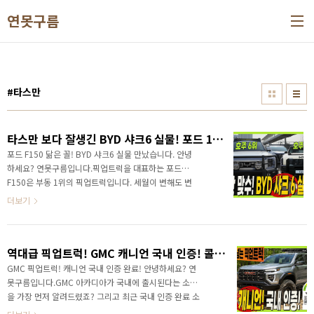
본문 바로가기
연못구름
#타스만
타스만 보다 잘생긴 BYD 샤크6 실물! 포드 150 부럽지 않네! #픽업트럭 #SHARK6 #PHRV #렉스턴 #콜로라도 #실버라도 #F150
포드 F150 닮은 꼴! BYD 샤크6 실물 만났습니다. 안녕
하세요? 연못구름입니다.픽업트럭을 대표하는 포드
F150은 부동 1위의 픽업트럭입니다. 세월이 변해도 변
하지 않는 사실이죠! 포드 F150과 닮은 꼴 디자인의
더보기
BYD 샤크6 는 출시와 함께 글로벌에서 판매량이 꾸준
하고 올라가고 있습니다. 타스만 보다 잘생긴 BYD 샤크
6 실물! 포드 150 부럽지 않네!&nbsp;&nbsp;"> 픽업
역대급 픽업트럭! GMC 캐니언 국내 인증! 콜로라도 마저 뛰어넘는다! #CANYON #AT4X #pickuptruck #타스만 #무쏘 #렉스턴스포츠 #dssv
트럭의 본좌라고 할 수 있는 미국 시장외에도 호주와 같
은 시장은 픽업트럭이 치열하게 경쟁하는 시장인데.. 이
GMC 픽업트럭! 캐니언 국내 인증 완료! 안녕하세요? 연
시장에서 기아 타스만 보다도 높은 판매량을 기록한 차
못구름입니다.GMC 아카디아가 국내에 출시된다는 소식
량이 BYD 샤크6입니다. 실제 구매자의 만족도가 예상
을 가장 먼저 알려드렸죠? 그리고 최근 국내 인증 완료 소
보다 높아서 실물을 보고 싶었는데.. 드디어 만났습니다.
식을 알려드렸습니다. 이번에는 GMC 캐니언이 국내 인