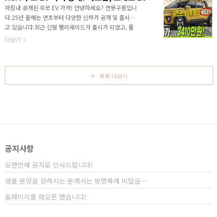
요!&nbsp;&nbsp;"> 출처:www.4x4.ec지금까지
마침내 공개된 무쏘 EV 가격! 안녕하세요? 연못구름입니
차량은 구입하고 옵션을 넣는 것이 전부였다면픽업트럭
다.25년 올해는 연초부터 다양한 신차가 공개 및 출시되
은 차량을 구입하고 옵션을 넣고, 신차 패키지를 통해서
고 있습니다.최근 신형 팰리세이드가 출시가 되었고, 풀
자신만의 픽업트럭을 만드는 재미가 있고커스텀 부품을
옵션이 7천만원이 넘어가면서 이제 국산차도 수입차와
더보기
이용하면 세상에 없는 나만의 차량을 만들 수 있죠? 출
버금가는 가격에 놀랐죠? 이후 출시된 아이오닉9은 대형
처:www.4x4.e..
급 전기차임에도 불구하고 6715만원에 출시되면서 팰리
세이드 보다 괜찮은데? 이런 반응이 많았습니다.이번주
에는 기아 픽업트럭 타스만 가격이 공개되었습니다. 한마
목록 더보기
디로 난리가 났는데.. 3750만원에 시작하는 가격은 최근
에 다른 신차 가격이 너무 높아서인지.. 상대적으로 저렴
하다는 평가를 받았죠? 이런 상황에서 KGM #무쏘EV 는
출시전에 5천만원이 넘는다는 예상이 있었는데.. 드디어
가격이 공개되었습니다.공개된 사진 먼저 보고, 가격도
세..
공지사항
오랜만에 공지로 인사드립니다!
생물 분양을 원하시는 분께서는 방명록에 비밀글⋯
홈페이지를 재오픈 했습니다!