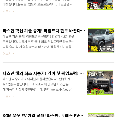
방법은 장기렌트나 리스입니다. (하단 링크 복
마쳤습니다.온로드, 임도와 오프로드까지... 타스만을 시
사)https://www.welcar.kr/recommend?
승해 봤습니다. 결과는 제가 예상했던 것과는 많이 달랐
더보기
userId=4304..
습니다. 영상으로 세부적인 시승기를 만나보세요!
&nbsp;&nbsp;"> 특히 2가지가 인상적이었습니다. 정
숙성은.. 각진 디자인의 타스만과 다르게 꼼꼼하게 흡음
타스만 혁신 기술 공개! 픽업트럭 판도 바꾼다! 연구원 발표 현장 풀영상! #TASMAN #techday
처리가 되어있다보니.. 고급 SUV를 타는 것 같았습니다.
그리고 또 한가지는 바로... 주행성능이었는데 왜 그렇게
타스만 기술 공개! 이정도일줄 몰랐다! 안녕하세요? 연못
느꼈는지.. 영상으로 만나보세요~ 영상으로 세부적인 시
구름입니다. 브리샤 이후 국내 최초 픽업트럭인 타스만이
승기를 만나보세요! &nbsp;&nbsp;"> ✔ 2% 캐시백
공식 출시 및 시승을 앞두고 타스만에 적용된 신기술을
신차구입+ 가장 빠르게 받을 수 있는 방법은 장기렌트나
공개했습니다. 타스만 신기술! 연구원 발표를 통해서 놀
더보기
리스입니다. (하단 링크 ..
라운 개발 스토리를 들어보세요!&nbsp;&nbsp;">
픽업트럭에 판도를 바꾸게 될지..국내 제조사가 만든 기
아 타스만을 응원해 봅니다. 자세한 내용은 하단 풀영상
타스만 해외 최초 시승기! 기아 첫 픽업트럭! 기대이상?? 다양한 커스텀 악세사리!
을 통해서 생생하게 만나보세요! 타스만 신기술! 연구원
발표를 통해서 놀라운 개발 스토리를 들어보세
타스만 시승기가 해외채널에 올라왔습니다. 안녕하세
요!&nbsp;&nbsp;"> 다음 영상도 자동으로 받고 싶
요? 연못구름입니다.국내 제조사에 없었던 타스만은 올
다면 구독과 알림설정 잊지마세요! 감사합니다. ✔ 2%
해 자동차 시장의 주인공입니다. 출처:www.4x4.ec 글
캐시백 신차구입+ 가장 빠르게 받을 수 있는 방법은 장기
로벌 시장과 다르게 국내에 픽업트럭은 특수한 목적을
더보기
렌트나 리스입니다. (하단 링크 복..
갖고 있는 분들만 구입하는 차량이었죠?하지만 올해부
터는 타스만으로 시작으로 달라진다고 알려드렸습니
다. 출처:www.4x4.ec 영상으로 해외에서 타스만은
KGM 무쏘 EV 가격 공개! 타스만, 토레스 EVX 보다도 싸다! 알고 선택하면 후회없어요!
어떤 평가를 받았는지 빠르게 만나보세