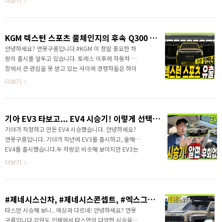
더보기
픽업트럭에서 중요한 하체도 꼼..
증을 완료했습니다. 이건 의미가 있는데..캐니언은 쉐보
레 콜로라도와 상품성에 겹치잖아요? 그런데 왜? GMC
캐니언을 인증 받은 것일까요?국내 출시가 예상되는 캐
KGM 렉스턴 스포츠 풀체인지의 후속 Q300 유출? 공개?
니언은 어떤 차량인지 공식 차이점 부터 알려드립니다.
역대급 픽업트럭! GMC 캐니언 국내 인증! 콜로라도 마저
안녕하세요? 연못구름입니다.#KGM 이 정말 중요한 차
뛰어넘는다!&nbsp;&nbsp;"> 먼저 알아야 할 점은 국
량의 출시를 앞두고 있습니다. 토레스 이후에 자동차 시
내에는 기아 타스만이 있고, KGM 렉스턴 스포츠가 있죠?
장에서 큰 관심을 못 받고 있는 사이에 경쟁자들은 하이
그리고 수입차는 쉐보레 콜로라도와 포드 레인저 지프 글
브리드 파워트레인으로 시장을 이끌어가고 있습니다.
더보기
라디에이터가 있습니다. 이..
이런 가운데 르노도 그랑 콜레오스 하이브리드를 출시
하면서 시장에서 다시 주목을 받고 있는 상황입니다. 그
래도 조금 늦었지만 KGM도 최근 토레스와 액티언 하이
기아 EV3 타보고... EV4 시승기! 이렇게 선택하세요! 알면 후회하지 않습니다
브리드를 출시하면서 기존과는 조금씩 나아진 모습을
보여주고 있습니다. 하지만 쌍용 시절부터 주력했던 차
기아가 작정하고 만든 EV4 시승했습니다. 안녕하세요?
량은 바로 #픽업트럭 인데요. #렉스턴스포츠 와 칸이 풀
연못구름입니다. 기아가 작년에 EV3를 출시하고, 올해는
체인지를 앞두고 있습니다. 이미 디자인 스케치는 보였
EV4를 출시했습니다.두 차량은 비슷해 보이지만 EV3는
을 것 같아요! 픽업트럭의 왕좌인 F150을 연상시키는
SUV, EV4는 세단형이라는 차이가 있습니다. 비슷한 가
더보기
우락부락한 디자인으로 렉스턴 스포츠와 칸에 후속으로
격대이지만, 실제 주행해 보니, 두 차량은 주행성능을 포
손색이 없는 웅장한 디자인..
함해서 실내 거주성까지 제법 다른 컨셉의 차량임을 알
수 있었습니다. 기아 EV4는 EV3와 이렇게 다릅니다!
#제네시스신차, #제네시스콘셉트, #엑스그란쿠페, #엑스그란컨버터블, #서울모빌리티쇼, #서울모터쇼, #킨텍스, #자동차전시회, #일산, #서울가볼만한곳, #신차정보연못구름, #연못구름유튜브, #GENESIS, #XGRANCOUPE, #제네시스시승기, #G90블랙, #G90슈퍼차저
&nbsp;&nbsp;"> 다음 소식도 놓치지 않고 빠르게 보
고 싶다면 채널에 구독과 알림설정 잊지마세요! 감사합니
타스만 시승해 보니.. 예상과 다르네! 안녕하세요? 연못
다. ✔ 2% 캐시백 신차구입+ 가장 빠르게 받을 수 있는
구름입니다.강원도 인제에서 타스만의 다양한 시승을