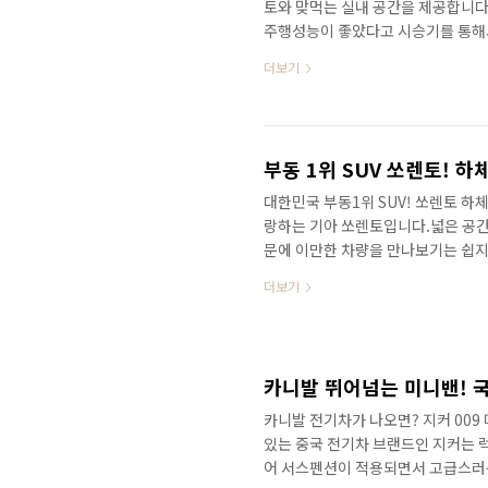
토와 맞먹는 실내 공간을 제공합니다
주행성능이 좋았다고 시승기를 통해서
문가 더모스트 고민수 반장님의 하체 
더보기
형에 쏘렌토급 하체! 안정감 있었던 주
한데, EV5는 멀미가 없었습니다. 
확인할 수 있네요! 추후 국내에도 4
체! 안정감 있었던 주행성능! &nb..
대한민국 부동1위 SUV! 쏘렌토 하
랑하는 기아 쏘렌토입니다.넓은 공간,
문에 이만한 차량을 만나보기는 쉽지
얻고 있는 SUV입니다. 승차감과 주
더보기
체 전문가 더모스트 고민수 반장님이 분
페 차이점!&nbsp;&nbsp;"> 
떤 차이점이 있는지 알수 없죠?그래
신 차량에는 좋은 승차감을 결정하는 
카니발 전기차가 나오면? 지커 00
있는 중국 전기차 브랜드인 지커는 럭
어 서스펜션이 적용되면서 고급스러