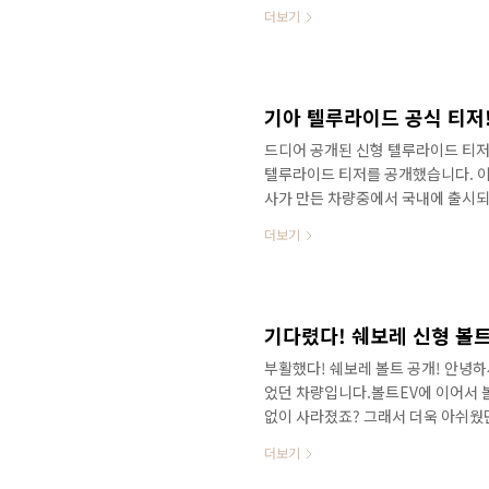
니발 과 비교해도 뛰어넘을만큼 높은
더보기
국내 출시 예정인 지커가 만든 009&
료된 것으로 알려졌으며, 국내 출시
009가 국내에 출시될 수 있을까요?
미니밴! 국내 출시 예정인 지커가 만든 
드디어 공개된 신형 텔루라이드 티저
텔루라이드 티저를 공개했습니다. 이
사가 만든 차량중에서 국내에 출시되
SUV 텔루라이드인데요.팰리세이드
더보기
너무 좋겠습니다. 공식 내용을 보면
된 티저속에 2세대 텔루라이드는 수
습니다. 지금까지 출시된 국내 차량중
신형 텔루라이드 공식 티저! 기존 콘셉트
부활했다! 쉐보레 볼트 공개! 안녕
었던 차량입니다.볼트EV에 이어서 볼
없이 사라졌죠? 그래서 더욱 아쉬웠
렸다! 쉐보레 신형 볼트! 부활! 가성
더보기
새로운 실내도 공개되었습니다. 화
다 한층 세련된 분위기입니다. 사용