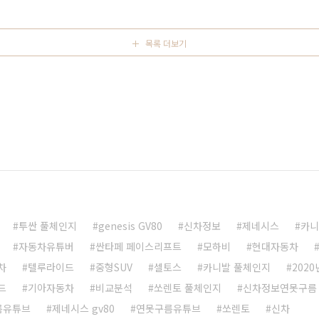
은 평가를 해주고 싶네요! 기다렸다! 쉐보레 신형 볼트!
> ..
목록 더보기
투싼 풀체인지
genesis GV80
신차정보
제네시스
카니
자동차유튜버
싼타페 페이스리프트
모하비
현대자동차
차
텔루라이드
중형SUV
셀토스
카니발 풀체인지
202
드
기아자동차
비교분석
쏘렌토 풀체인지
신차정보연못구름
름유튜브
제네시스 gv80
연못구름유튜브
쏘렌토
신차