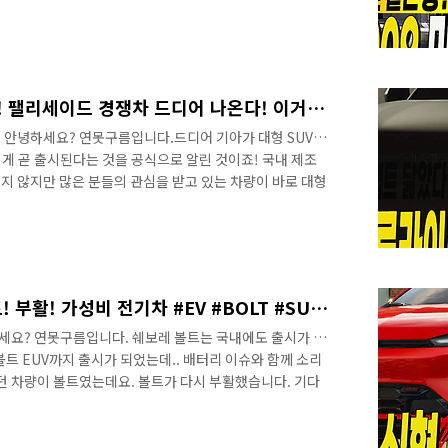
 상품성을 자랑하는 차량입니다. 카니발 뛰어넘는 미니밴!
nbsp;&nbsp;"> 지커는 국내 진출을 대부분의 준비가 완
만 확정하면 되는 단계라고 하죠? 과연 전기 미니밴인 지커
실물로 지커 009를 자세하게 만나보세요! 카니발 뛰어넘는
00..
기아 텔루라이드 공식 티저! 팰리세이드 경쟁차 드디어 나온다! 이거 컨셉트 디자인! 대형 SUV
 안녕하세요? 연못구름입니다.드디어 기아가 대형 SUV
게 곧 출시된다는 것을 공식으로 알린 것이죠! 국내 제조
지 않지만 많은 분들의 관심을 받고 있는 차량이 바로 대형
의 경쟁차량으로 국내에 딱 하고 이번에는 출시해 준다면
 2세대 텔루라이드는 볼드한 디자인을 보여준다 금일 공개
직형 DRL이 대담하면서 볼드한 이미지를 완성하는 것 같
에서 이정도 크기의 DRL은 처음 보는 것 같구요! 기아!
 닮았다! &nbsp;&nbsp..
기다렸다! 쉐보레 신형 볼트! 부활! 가성비 전기차 #EV #BOLT #SUV #chevorlet #슈퍼크루즈
하세요? 연못구름입니다. 쉐보레 볼트는 국내에도 출시가 되
트 EUV까지 출시가 되었는데.. 배터리 이슈와 함께 소리
던 차량이 볼트였는데요. 볼트가 다시 부활했습니다. 기다
비 전기차&nbsp;&nbsp;"> 한층 개선된 디자인과 함께
려하지는 않지만 실용적이면서 깔끔한 실내 공간은 기존보
자 인터페이스는 원형다이얼과 버튼식이 가장 편리한데...