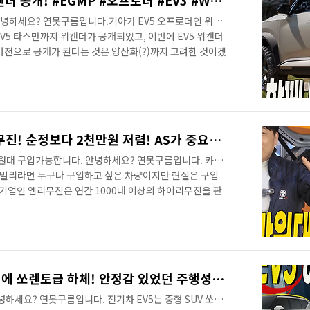
기아 미친 디자인! EV5 위캔더 공개! #EGMP #오프로더 #EV3 #WKNDR #전기차
 안녕하세요? 연못구름입니다.기아가 EV5 오프로더인 위캔
PV5 타스만까지 위캔더가 공개되었고, 이번에 EV5 위캔더
버전으로 공개가 된다는 것은 양산화(?)까지 고려한 것이겠
 공개!&nbsp;&nbsp;"> 현대차그룹은 콘셉트를 공개할때
 실제 양산차에 적용되었기 때문에 위캔더 역시 양산차를
고 생각합니다. 그래서 세부적으로 보실 필요가 있습니다.
내 공간은 이렇습니다. 물론 실내는 양산차와 가장 많이 차
! 기..
5700만원! 카니발 하이리무진! 순정보다 2천만원 저렴! AS가 중요한 이유! 서스펜션 무상 장착 #스틸루프 #엠리무진 #carnival #highroof #kia
만원대 구입가능합니다. 안녕하세요? 연못구름입니다. 카니
밀리라면 누구나 구입하고 싶은 차량이지만 현실은 구입
 기업인 엠리무진은 연간 1000대 이상의 하이리무진을 판
번 11월달 한정 판매 정보가 있어서 알려드립니다. 7천만
대 풀패키지 구성으로 제공하며, 고질적인 승차감을 개선하
니다. 5700만원(부가세 환급 조건)풀패키지(풀옵션)서스
무진을 알아보셨던 분들이라면 이렇게 3가지만 따져 보셔
데요. 그래서 어떻게 카니발 하이브리진을 선택해야 ..
기아 EV5 하체분석! 준중형에 쏘렌토급 하체! 안정감 있었던 주행성능! 이유는 프레임!
하세요? 연못구름입니다. 전기차 EV5는 중형 SUV 쏘렌