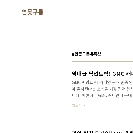
본문 바로가기
연못구름
#연못구름유튜브
GMC 픽업트럭! 캐니언 국내 인증 
에 출시된다는 소식을 가장 먼저 알
니다. 이번에는 GMC 캐니언이 국내
레 콜로라도와 상품성에 겹치잖아요?
더보기
시가 예상되는 캐니언은 어떤 차량인
GMC 캐니언 국내 인증! 콜로라도 마
국내에는 기아 타스만이 있고, KG
와 포드 레인저 지프 글라디에이터가 