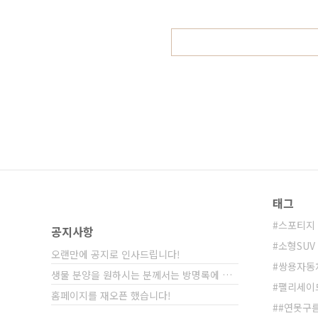
이걸 그대로 유지해 준다는 점에서 좋
부활! 가성비 전기차&nbsp;&nbsp;"
태그
스포티지
공지사항
소형SUV
오랜만에 공지로 인사드립니다!
쌍용자동
생물 분양을 원하시는 분께서는 방명록에 비밀글⋯
팰리세이
홈페이지를 재오픈 했습니다!
#연못구