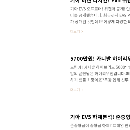
기아 EV5 오프로더! 위캔더 공개!
더를 공개했습니다. 최근까지 EV9 
가 공개된 것인데요!이렇게 다양한 
죠? 기아 미친 디자인! EV5 위캔더
더보기
양산형을 고려한 콘셉트를 공개했고,
통해서 다수의 기능이 적용될 것이라
오프로드에 잘 어울리죠? 새로운 실
이가 있는 부분으로 가볍게 참고하세요
드림카! 카니발 하이브리드 5000
발의 끝판왕은 하이리무진입니다.패
하기 힘들 차량이죠?특장 업체 선두
매하는 믿을 수 있는 업체입니다. 이
더보기
원대 카니발 하이리무진은 5천만원
는 서스펜션이 무상으로 함께 제공됩
펜션 무상 제공 이미 카니발 하이브
도 얼마나 큰 혜택인지 아실 것 같은
준중형급에 중형급 하체? 프레임 안녕