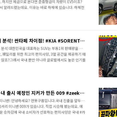
. 하지만 체급으로 본다면 준중형급의 차량이 EV5이죠?
 알려드렸는데요. 이유는 바로 하체에 있습니다. 하체전
분석을 영상으로 만나보세요! 기아 EV5 하체분석! 준중
행성능! &nbsp;&nbsp;"> 전기차에서 멀미 정말 중요
이유는 영상으로 만나보세요! 이미 4륜 구동을 위한 구조를
륜이 출시가 될 것 같습니다. 체분석! 준중형에 쏘렌토급 하
부동 1위 SUV 쏘렌토! 하체 분석! 싼타페 차이점! #KIA #SORENTO #SANTAFE #underbodyAnalysis #더모스트 #3세대플랫폼
체 분석 대한민국을 대표하는 SUV는 부동1위 판매량을 자
 패밀리를 위한 최고의 편의사양, 3열 공간을 제공하기 때
 않죠?그래서 국내 뿐만 아니라 글로벌에서도 높은 인기를
행 성능을 좌우하는 26년형 하체를 최초로 공개합니다.하
석해 드립니다. 부동 1위 SUV 쏘렌토! 하체 분석! 싼타
자동차 하체는 보기 힘들뿐만 아니라 일반이 보신다고 해서 어
서 전문가를 통해서 어떤 차이점이 있는지 들어보세요! 최
주파..
카니발 뛰어넘는 미니밴! 국내 출시 예정인 지커가 만든 009 #zeekr009시승기 #카니발하이리무진 #롤스로이스 #minivan
9 미니밴! 안녕하세요? 연못구름입니다.국내 진출을 앞두고
셔리 미니밴 009가 있습니다. 직접 시승해 봤는데요. 에
운 승차감에 국내 소비자가 선호하는 편의사양은 국내 #카