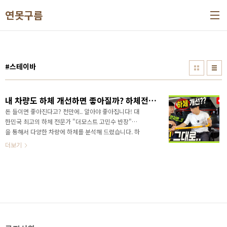
본문 바로가기
연못구름
#스테이바
내 차량도 하체 개선하면 좋아질까? 하체전문가 고민수 반장님께 직접 물어봤어요!
돈 들이면 좋아진다고? 천만에.. 알아야 좋아집니다! 대
한민국 최고의 하체 전문가 "더모스트 고민수 반장"님
을 통해서 다양한 차량에 하체를 분석해 드렸습니다. 하
체 전문가 "더모스트 고민수 반장님"을 통해서 궁금증
더보기
을 해결해 보세요!&nbsp;&nbsp;" data-ke-
type="html">HTML 삽입미리보기할 수 없는 소
스 [라이브🔴] 팰리세이드 카니발 꼴레오스 하체 개선!
순정도 충분! 이것만 살짝 만져주면..돈 들이지 마세요!
#쏘렌토 #싼타페 #하이브리드💕구독 🙏 잊지마세요!
https://url.kr/xtMkzF 하체 개선은 모든 차량에 필요한
것이 아닙니다. 또한 필요하다고 해서 비싼 부품부터 해
야 하는 것이 아닙니다. 하체 전문가 고민수 반장님을 통