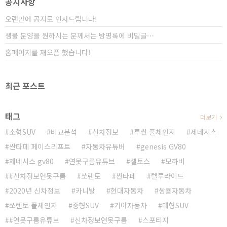
공지사항
해서 정확하게 알아보시죠![INFO..
오랜만에 공지로 인사드립니다!
생물 분양을 원하시는 분께서는 방명록에 비밀글⋯
홈페이지를 재오픈 했습니다!
최근 포스트
태그
더보기
소형SUV
비교분석
신차정보
투싼 풀체인지
제네시스
싼타페 페이스리프트
자동차유튜버
genesis GV80
제네시스 gv80
연못구름유튜브
셀토스
모하비
#신차정보연못구름
쏘렌토
싼타페
텔루라이드
2020년 신차정보
카니발
현대자동차
쌍용자동차
쏘렌토 풀체인지
중형SUV
기아자동차
대형SUV
#연못구름유튜브
신차정보연못구름
스포티지