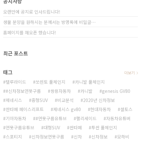
공지사항
신 차량 같은 모습이지만... 빠르게 조작해야 하는 경우,
사용할때..
오랜만에 공지로 인사드립니다!
생물 분양을 원하시는 분께서는 방명록에 비밀글⋯
홈페이지를 재오픈 했습니다!
최근 포스트
태그
더보기
텔루라이드
쏘렌토 풀체인지
카니발 풀체인지
#신차정보연못구름
쌍용자동차
카니발
genesis GV80
제네시스
중형SUV
비교분석
2020년 신차정보
싼타페 페이스리프트
제네시스 gv80
현대자동차
셀토스
기아자동차
#연못구름유튜브
팰리세이드
자동차유튜버
연못구름유튜브
대형SUV
싼타페
투싼 풀체인지
스포티지
신차정보연못구름
신차
신차정보
모하비