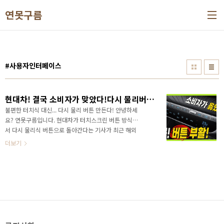
본문 바로가기
연못구름
#사용자인터페이스
현대차! 결국 소비자가 맞았다!다시 물리버튼으로 돌아간다! 터시 버튼 개선한다!
불편한 터치식 대신... 다시 물리 버튼 만든다! 안녕하세
요? 연못구름입니다. 현대차가 터치스크린 버튼 방식에
서 다시 물리식 버튼으로 돌아간다는 기사가 최근 해외
매체를 통해서 올라왔습니다.그동안 최신 차량을 구입
더보기
하면 물리 버튼은 찾기 힘들고, 터치 스크린 방식이 공통
점이라고 할 수 있었죠? 심지어는 오프로드 환경에서 장
갑을 끼고 작업하기 되는 픽업트럭 조차도 물리 버튼이
아닌 터치 스크린 방식으로 변경이 되었죠?국내 픽업트
럭을 대표하는 렉스턴 스포츠의 경우도 터치 방식의 인
포테인먼트와 공조기의 기능도 대부분 터치 방식을 제
공되죠? 영상으로 세부적인 정보를 편하게 만나보세
요!&nbsp;&nbsp;"> 확실히 미관상 깔끔하고 최