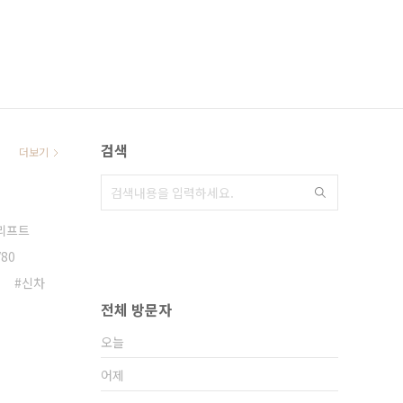
검색
더보기
리프트
V80
신차
전체 방문자
오늘
어제