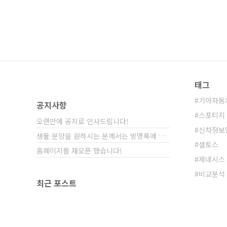
태그
기아자동
공지사항
스포티지
오랜만에 공지로 인사드립니다!
신차정보
생물 분양을 원하시는 분께서는 방명록에 비밀글⋯
셀토스
홈페이지를 재오픈 했습니다!
제네시스
비교분석
최근 포스트