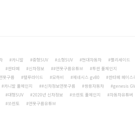
차
카니발
중형SUV
소형SUV
현대자동차
팰리세이드
싼타페
신차정보
#연못구름유튜브
투싼 풀체인지
연못구름
텔루라이드
모하비
제네시스 gv80
싼타페 페이스
카니발 풀체인지
#신차정보연못구름
쌍용자동차
genesis G
대형SUV
2020년 신차정보
쏘렌토 풀체인지
자동차유튜버
쏘렌토
연못구름유튜브