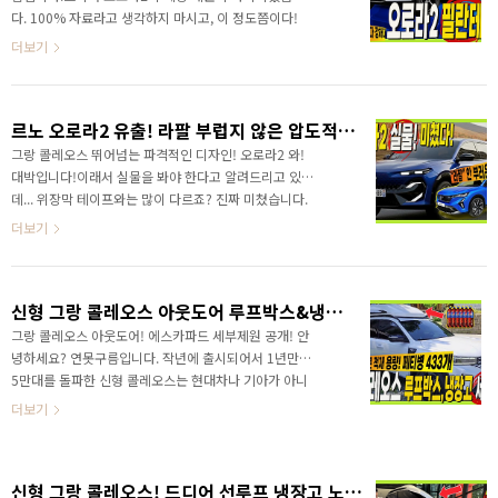
글로벌을 대표하는 마케팅 총괄인 실비아 도산토스가 티
다. 100% 자료라고 생각하지 마시고, 이 정도쯤이다!
저에 나옵니다. 이건 처음부터 글로벌에 판매를 하는 차
이렇게 생각해 주세요!환경부 인증 자료가 파악되었기
더보기
량이라는 것이죠? 그렇다면 유럽을 포함..
때문에 근거로 알려드리지만 제조사의 공식 발표 내용
이 아니라서 틀릴 수 있고 가볍게 참고하시면 좋겠습니
다. 공개임박! 르노 오로라2 필란테! 최초 확인된 제원!
르노 오로라2 유출! 라팔 부럽지 않은 압도적인 디자인!
그랑 콜레오스 보다 강력하다!&nbsp;&nbsp;"> 안녕
하세요, 연못구름입니다.아직 공식 발표도 안 됐는데, 오
그랑 콜레오스 뛰어넘는 파격적인 디자인! 오로라2 와!
로라2의 최초 제원이 확인됐습니다.제조사가 출시를 앞
대박입니다!이래서 실물을 봐야 한다고 알려드리고 있는
두고 있다는 정황을 파악할 수 있는 정보가 환경부 인증
데... 위장막 테이프와는 많이 다르죠? 진짜 미쳤습니다.
이라고 알려드렸죠?환경부 인증이 되었다는 것은 스펙
이 정도라면.. 많은 분들이 기다리셨던... 그랑 콜레오스
더보기
이 확정되었다는 것이구요! 곧 출시 임박 정황입니다. ..
보다 기대된다! 오로라2 실물! 라팔도 안 부러운 이
유!&nbsp;&nbsp;"> 라팔과 비교해도 충분히 괜찮은
것 같은데.. 왜 그렇게 생각하는지 지금부터 이유를 알려
신형 그랑 콜레오스 아웃도어 루프박스&냉장고 세부제원 공개! 페티병 433개가 들어간다!
드리겠습니다. 저는 이 정도의 디자인으로 출시가 될 것
이라고 생각하기 힘들었습니다. 진짜 멋져요! 렌더링이
그랑 콜레오스 아웃도어! 에스카파드 세부제원 공개! 안
유출되기 전에 중국에서 위장막 테이프 차량이 포착되어
녕하세요? 연못구름입니다. 작년에 출시되어서 1년만에
면서 반응이 너무 파격적이다!이렇게 나오지 않을 것 같
5만대를 돌파한 신형 콜레오스는 현대차나 기아가 아니
다! 호보다는 불호쪽 반응이 높았습니다. 특히 날렵한 쿠
지만, 상품성이 좋으면 국내에서 충분히 통(?)한다는 모
더보기
페형 SUV 디자인을 기대하셨..
습을 보여준 차량입니다. 출시 초기때만 해도 지금의 돌
풍은 감히 상상하기 힘들었죠? 최근 26년식 신형 그랑
콜레오스가 출시되었습니다. 선루프가 추가되면서 소비
신형 그랑 콜레오스! 드디어 선루프 냉장고 노래방 루프박스 26년형 완전히 달라졌다! 아웃도어 에스카파드 #renault #grandkoleos #오로라2 #escapade
자의 피드백을 반영했네요! 함께 공개된 아웃도어 버전