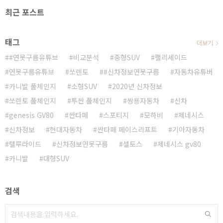
최근 포스트
태그
더보기
#연못구름유튜브
비교분석
중형SUV
팰리세이드
연못구름유튜브
쏘렌토
#신차정보연못구름
자동차유튜버
카니발 풀체인지
소형SUV
2020년 신차정보
쏘렌토 풀체인지
투싼 풀체인지
쌍용자동차
신차
genesis GV80
싼타페
스포티지
모하비
제네시스
신차정보
현대자동차
싼타페 페이스리프트
기아자동차
텔루라이드
신차정보연못구름
셀토스
제네시스 gv80
카니발
대형SUV
검색