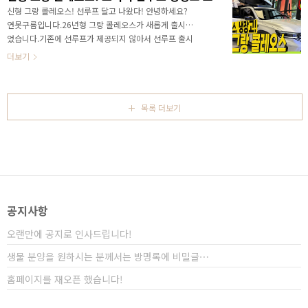
인 #에스카파드 는 캠핑용도로 최적화된 대용량 루프박
신형 그랑 콜레오스! 선루프 달고 나왔다! 안녕하세요?
스와 냉장고를 선택할 수 있습니다. 신형 그랑 콜레오스
연못구름입니다.26년형 그랑 콜레오스가 새롭게 출시되
아웃도어 루프박스&냉장고 세부제원 공개! 페티병 433
었습니다.기존에 선루프가 제공되지 않아서 선루프 출시
개가 들어간다! &nbsp;&nbsp;"> 실물은 사진 보다 더
를 원하신 분들이 많았는데, 드디어 선루프를 장착할 수
더보기
멋진데, 화이트 색상에 블랙에 더해지면서 확실..
있게 되었습니다. 뿐만 아니라 아웃도어 에스카파드도 새
롭게 출시 되었습니다.루프박스를 포함해서 냉장고까지
장착할 수 있게 출시되었습니다. 선루프에 냉장고, 노래
방, 게임기능까지 추가된 신형 그랑 콜레오스 26년형을
목록 더보기
만나보세요!&nbsp;&nbsp;"> 영상으로 변경된 부분은
자세하게 알려드립니다. 감사합니다! 다음 소식도 놓치지
않고 빠르게 보고 싶다면 채널에 구독과 알림설정 잊지마
세요! 감사합니다. ✔ 2% 캐시백 신차구입+ 가장 빠르게
받을 수 있는 방법은 장기렌트나 리..
공지사항
오랜만에 공지로 인사드립니다!
생물 분양을 원하시는 분께서는 방명록에 비밀글⋯
홈페이지를 재오픈 했습니다!