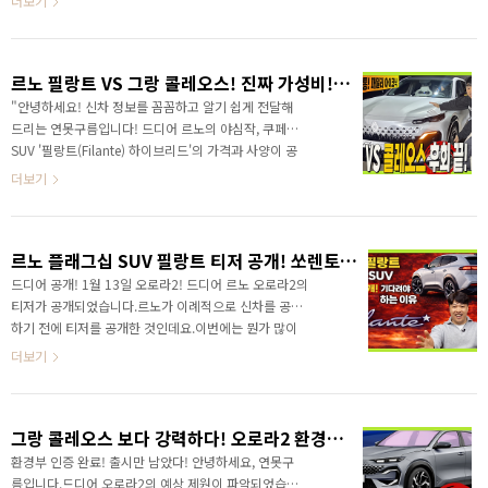
더보기
하는 주파수 감응형 댐퍼가 새롭게 적용되었습니다. 이
기대하셨던 만큼, 과연 가격 경쟁력은 어떨까요? 공개된
기..
가격표를 바탕으로 '테크노', '아이코닉', '에스프리 알핀'
세 가지 트림 중 어떤 걸 선택하는 게 가장 현명한 소비일
르노 필랑트 VS 그랑 콜레오스! 진짜 가성비! 만족감 트림 분석! 싼타페 쏘렌토 팰리세이드 보다 좋은 이유!
지, 제가 딱 정해드리겠습니다. 그리고 그랑 콜레오스를
함께 고민하시는 분들이 많죠? 영상 끝에서 함께 비교해
"안녕하세요! 신차 정보를 꼼꼼하고 알기 쉽게 전달해
드리겠습니다. 4331만원! 가성비 테크노 만족도 아이코
드리는 연못구름입니다! 드디어 르노의 야심작, 쿠페형
닉 필랑트 가격분석!"먼저 가장 중요한 가격부터 살펴보
SUV '필랑트(Filante) 하이브리드'의 가격과 사양이 공
겠습니다. 친환경차 세제 혜택을 받은 후의 실구매가 기
개되었습니다. 많은 분들이 그랑 콜레오스의 형제 모델
더보기
준입니다. 기본 트림인 '테크노'는 ..
로 기대하셨던 만큼, 과연 가격 경쟁력은 어떨까요? 공
개된 가격표를 바탕으로 '테크노', '아이코닉', '에스프리
알핀' 세 가지 트림 중 어떤 걸 선택하는 게 가장 현명한
르노 플래그십 SUV 필랑트 티저 공개! 쏘렌토 팰리세이드 잡을 SUV
소비일지, 제가 딱 정해드리겠습니다. 그리고 그랑 콜레
오스를 함께 고민하시는 분들이 많죠? 영상 끝에서 함께
드디어 공개! 1월 13일 오로라2! 드디어 르노 오로라2의
비교해 드리겠습니다. 4331만원! 가성비 테크노 만족도
티저가 공개되었습니다.르노가 이례적으로 신차를 공개
아이코닉 필랑트 가격분석!"먼저 가장 중요한 가격부터
하기 전에 티저를 공개한 것인데요.이번에는 뭔가 많이
살펴보겠습니다. 친환경차 세제 혜택을 받은 후의 실구
다릅니다. 출시와 함께 중형 SUV 시장에서 돌풍을 일으
더보기
매가 기준입니다. 기본 트림인 '테크노'는 ..
킨 그랑 콜레오스도 이렇게 성대한 런칭을 준비하지 않았
죠? 공식! 르노 오로라2 필랑트! 티저 공개! 기다려야 하
는 이유! &nbsp;&nbsp;"> 당시 부산 모터쇼를 통해서
그랑 콜레오스 보다 강력하다! 오로라2 환경부 인증 완료! 하이브리드 예상 스펙
공개되었는데.. 그건 글로벌 런칭 행사는 아니였습니다.
하지만 이번에는 다릅니다. 그랑 콜레오스가 르노코리아
환경부 인증 완료! 출시만 남았다! 안녕하세요, 연못구
사장님이 공개 행사를 발표했다면, 이번에는 티저 부터
름입니다.드디어 오로라2의 예상 제원이 파악되었습니