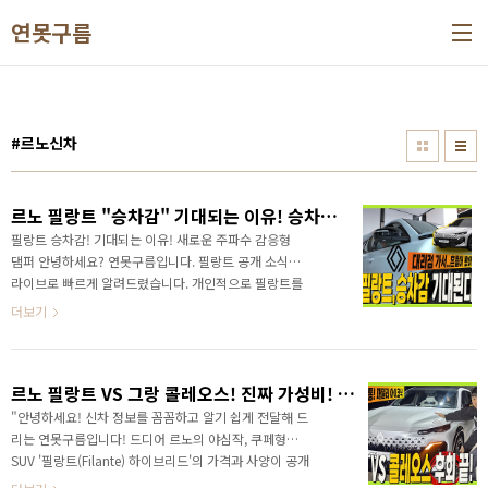
본문 바로가기
연못구름
#르노신차
르노 필랑트 "승차감" 기대되는 이유! 승차감! 대리점 가서 직접 흔들어 봤어요! 많이 다른데? #주파수감응형댐퍼 #renault #하이브리드 #오로라2 #Flante
필랑트 승차감! 기대되는 이유! 새로운 주파수 감응형
댐퍼 안녕하세요? 연못구름입니다. 필랑트 공개 소식을
라이브로 빠르게 알려드렸습니다. 개인적으로 필랑트를
기대하는 이유는 그랑 콜레오스와 동일한 플랫폼이라서
더보기
주행성능은 동급 최고일 것 같은데요.반면, 그랑 콜레오
스 2열 승차감은 조금 단단한 느낌이라고 알려드렸습니
다. 르노 필랑트 "승차감" 기대되는 이유! 승차감! 대리
르노 필랑트 VS 그랑 콜레오스! 진짜 가성비! 만족감 트림 분석! 싼타페 쏘렌토 팰리세이드 보다 좋은 이유!
점 가서 직접 흔들어 봤어요! 많이 다른데? #주파수감응
형댐퍼 #renault #하이브리드 #오로라2
"안녕하세요! 신차 정보를 꼼꼼하고 알기 쉽게 전달해 드
#Flante&nbsp;&nbsp;"> 그랑 콜레오스에 없는 주파
리는 연못구름입니다! 드디어 르노의 야심작, 쿠페형
수 감응형 댐퍼자동차에서 승차감을 결정하는 부품이
SUV '필랑트(Filante) 하이브리드'의 가격과 사양이 공개
서스펜션인데.. 필랑트에는 도로의 상황에 따라서 반응
되었습니다. 많은 분들이 그랑 콜레오스의 형제 모델로