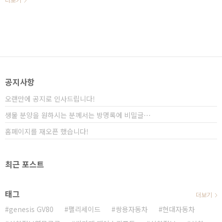
정식 이름은 "더 뉴 그랜저..
못구름입니다! ▲ source : STUDIO JIN 안녕하세요? 연
못구름입니다! 다음 달에 출시될 3세대 K5는 올해의 주
인공이라고 할 수 있습니다. 연못구름은 올 해 두 대의 차
량을 주인공이라고 알려드렸습니다. 첫 번째 차량은 3세
대 K5이며, 두 번째 차량은 프리미엄 브랜드인 제네시스
최초의 SUV인 GV80 이라고 생각합니다. 이번 K5 9부
영상에서는 지금까지 알려진 K5의 외부 디자인의 특징을
한번에 정리해 드리고, 엔진 라인업도 함께 ..
공지사항
오랜만에 공지로 인사드립니다!
생물 분양을 원하시는 분께서는 방명록에 비밀글⋯
홈페이지를 재오픈 했습니다!
최근 포스트
태그
더보기
genesis GV80
팰리세이드
쌍용자동차
현대자동차