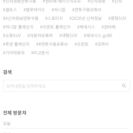
신차정보연못구름
싼타페 페이스리프트
신차정보
신차
셀토스
텔루라이드
카니발
연못구름유튜브
#신차정보연못구름
스포티지
2020년 신차정보
중형SUV
카니발 풀체인지
쏘렌토 풀체인지
제네시스
싼타페
소형SUV
자동차유튜버
대형SUV
제네시스 gv80
투싼 풀체인지
#연못구름유튜브
쏘렌토
모하비
기아자동차
비교분석
검색
전체 방문자
오늘