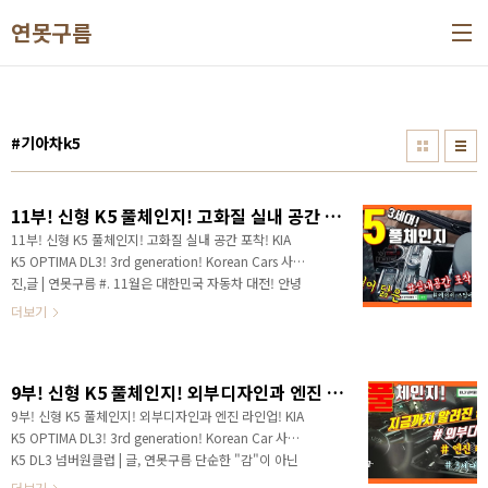
본문 바로가기
연못구름
#기아차k5
11부! 신형 K5 풀체인지! 고화질 실내 공간 포착! KIA K5 OPTIMA DL3! 3rd generation! Korean Cars
11부! 신형 K5 풀체인지! 고화질 실내 공간 포착! KIA
K5 OPTIMA DL3! 3rd generation! Korean Cars 사
진,글 | 연못구름 #. 11월은 대한민국 자동차 대전! 안녕
하세요? 연못구름입니다! 11월을 앞두고 대한민국 자동
더보기
차 시장이 크게 요동치는 모습을 보여주고 있습니다. 11
월에는 대한민국 세단 1위의 판매량을 자랑하는 그랜저
IG 페이스리프트가 가장 먼저 공개될 예정입니다. 이미
9부! 신형 K5 풀체인지! 외부디자인과 엔진 라인업! KIA K5 OPTIMA DL3! 3rd generation! Korean Cars
보신 분들도 있겠지만 30초짜리 짧은 티저 영상을 잠시
보겠습니다. ▼ 디테일한 유튜브 영상으로 보기 그랜저
9부! 신형 K5 풀체인지! 외부디자인과 엔진 라인업! KIA
IG 페이스리프트는 일체형 계기판을 포함해서 내외부
K5 OPTIMA DL3! 3rd generation! Korean Car 사진,
디자인이 완전히 변경되면서 지금까지 출시된 그랜저
K5 DL3 넘버원클럽 | 글, 연못구름 단순한 "감"이 아닌
시리즈 중에서 가장 파격적인 변화를 앞두고 있습니다.
정확한 수치자료를 통해서 비교 분석 자료를 제시하는 연
더보기