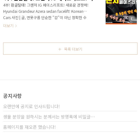
랑하는 차량이라서 높은 관심을 알 수 있었는데, 요청하
4부! 환골탈태! 그랜저 IG 페이스리프트! 새로운 경쟁력!
시는 분들이 많아서 이번 5부 영상에서는 실내 공간을
Hyundai Grandeur Azera sedan facelift! Korean
세부적으로 알려드리겠습니다. 그랜저 IG 페이스리프트
Cars 사진 | 글, 연못구름 단순한 "감"이 아닌 정확한 수
는 페이스리프트를 가장한 풀체인지급 변화라고 알려드
치 자료를 통해서 비교 분석 자료를 제시하는 연못구름입
더보기
리고 있는데, 과연 실내 공간은 ..
니다! ▲ SOURCE : THE UNVEIL / 유튜브 채널 안녕하
세요? 연못구름입니다. 그랜저 IG 페이스리프트 출시가
코앞으로 다가왔습니다. 출시는 다음 달로 예상되며. 이
번 그랜저 IG 페이스리프트는 사실상 풀체인지급 수준으
목록 더보기
로 파악되면서 주목을 받고 있습니다. 최근 그랜저 IG 페
이스리프트 소식을 요청하시는 구독자분이 많으셨는데,
GV80 소식에 빠져서 조금 늦게 전달해 드린 점을 죄송하
게 생각합니다. 이번 4부에서는 지금까지 알려진 그랜저
..
공지사항
오랜만에 공지로 인사드립니다!
생물 분양을 원하시는 분께서는 방명록에 비밀글⋯
홈페이지를 재오픈 했습니다!