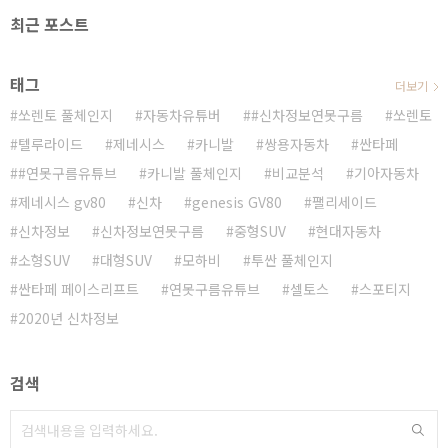
최근 포스트
태그
더보기
쏘렌토 풀체인지
자동차유튜버
#신차정보연못구름
쏘렌토
텔루라이드
제네시스
카니발
쌍용자동차
싼타페
#연못구름유튜브
카니발 풀체인지
비교분석
기아자동차
제네시스 gv80
신차
genesis GV80
팰리세이드
신차정보
신차정보연못구름
중형SUV
현대자동차
소형SUV
대형SUV
모하비
투싼 풀체인지
싼타페 페이스리프트
연못구름유튜브
셀토스
스포티지
2020년 신차정보
검색