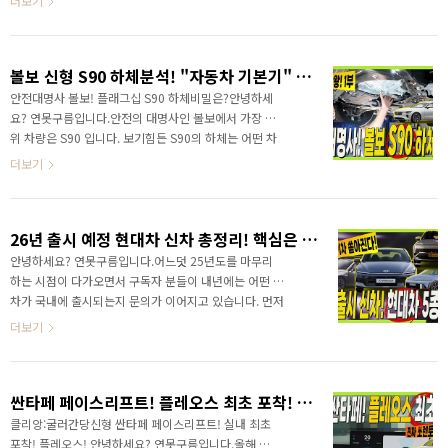
더보기
랜저페이스리프트 #아반떼 #아이오닉3 #스타리아 #투
예정인데요.그중에서 현대차그룹은 전기차 아이오닉 시
싼..
리즈중에서 가장 작은 사이즈의 전기차 아이오닉3를 출
시할 예정입니다. 미니멀한 디자인의 소형 전기차인 아이
볼보 신형 S90 하체분석! "자동차 기본기" 가 왜 중요한지 눈으로 확인하세요! #XC90 #genesis #VOLVO #더블위시본 #맥퍼슨스트럿 #하이브리드 #더모스트
오닉3는 어쩌면 지금 구입하기에 가장 최적인 전기차라
고 생각하는데..아직까지 전기차를 메인 차량으로 이용하
안전대명사 볼보! 플래그십 S90 하체비밀은?안녕하세
기에는 조금 꺼림직한 면이 있죠? 그렇다고 신차를 구입
요? 연못구름입니다.안전의 대명사인 볼보에서 가장 상
하는데 전기차를 빼고 구입하자니 이것도 좀 그런데요.
위 차량은 S90 입니다. 보기힘든 S90의 하체는 어떤 차
하지만 소형 전기차라면 서브카 개념으로 구입하기도 좋
이점 있는지 하체전문가 더모스트 고민수 반장님을 통
더보기
고, 낮은 충전 비용은 내연기관 대비 3분의 1 수준이라서
해서 들어보세요! 볼보 신형 S90 하체분석! 1부 "자동
전기차를 이용해..
차 기본기" 가 왜 중요한지 눈으로 확인하세
요!&nbsp;&nbsp;"> 하체를 보면 자동차의 주행 성능
26년 출시 예정 현대차 신차 총정리! 핵심은 하이브리드 그리고 플레오스
을 알 수 있습니다. 볼보 신형 S90 하체분석! 1부 "자동
차 기본기" 가 왜 중요한지 눈으로 확인하세
안녕하세요? 연못구름입니다.어느덧 25년도를 마무리
요!&nbsp;&nbsp;"> 영상으로 볼보 S90 하체를 만나
하는 시점이 다가오면서 구독자 분들이 내년에는 어떤 신
보세요! 1부를 먼저 보시고 하단 2부를 이어서 보세요!
차가 국내에 출시되는지 문의가 이어지고 있습니다. 먼저
볼보 신형 S90 하체분석! 2부 "전륜구동 끝판왕" 이유
올해 제조사별 판매 실적 잠시 볼게요! Car Industry
더보기
를 알려드립니다 &..
Analysis 에서 조사한 자료에 의하면 올해 상반기 판매량
은 1위 토요타 2위 폭스바겐 3위 포드 그리고 4위에
BYD 5위 현대차가 차지했습니다. 기아는 9위를 차지했
싼타페 페이스리프트! 플레오스 최초 포착! 진짜 쏘렌토 넘어서겠네! 기존 차주 불만 모두 개선!
습니다.그래서 순위에서 처음으로 BYD가 현대차를 앞섰
다는 내용인데요. 중국차의 저력이 이제 TOP5위 도달했
클리앙:굴러간당신형 싼타페 페이스리프트! 실내 최초
다는 점이 무섭게 다가오네요!하지만 현대차그룹은 현대
포착! 플레오스! 안녕하세요? 연못구름입니다.올해 출