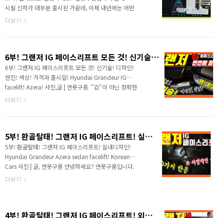
차와 기아 제네시스를 포함해야하기 때문에 합치면 약
시될 신차가 대부분 출시된 가운데, 이제 내년에는 어떤
350만원 이상이라서 TOP3에 이름을 올리기는 부족함
신차가 나올지 궁금하시죠?그랜저, 싼타페, 아반떼가 출
더보기
이 없을 것 같습니다 .다만 해당 자료에서 12위에..
시를 예고한 가운데, 어쩌면 내년에는 신차 보다 이것을
더 주목해야 합니다. 신형 싼타페 페이스리프트! 플레오
스 최초 포착! 진짜 쏘렌토 잡겠다! &nbsp;&nbsp;">
6부! 그랜저 IG 페이스리프트 모든 것! 신기술! 디자인! 엔진! 색상! 가격과 출시일! Hyundai Grandeur IG facelift! Azera! Korean Cars
새로운 차량이 나올때마다 플랫폼이 더 중요하다고 알
려드렸고, 3세대 내연기관 플랫폼, EGMP 전기차 플랫
6부! 그랜저 IG 페이스리프트 모든 것! 신기술! 디자인!
폼 그리고 내년에는 OS 플랫폼이 플래오스가 탑재되기
엔진! 색상! 가격과 출시일! Hyundai Grandeur IG
시작합니다.플래오스는 기존 인포테인먼트가 사실상 내
facelift! Azera! 사진,글 | 연못구름 ​ "감"이 아닌 정확한
비게이션+음악 정도의 역할이 주력이었다면, #플레오
수치 자료를 통해서 비교 분석 자료를 제시하는 연못구름
더보기
스 는 쉽게 말하면 여러분의 스마트폰을 차량 인포테인..
입니다! 안녕하세요? 연못구름입니다. 그랜저 IG 페이스
리프트가 정식 티저와 이미지가 공개되었습니다. 지금까
지 총 5부의 영상으로 그랜저 IG 페이스리프트 소식을 알
5부! 환골탈태! 그랜저 IG 페이스리프트! 실내디자인! Hyundai Grandeur Azera sedan facelift! Korean Cars
려드렸습니다. 영상을 통해서 파격적인 변신을 예고한 이
번 그랜저를 "페이스리프트를 가장한 풀체인지" 또는
5부! 환골탈태! 그랜저 IG 페이스리프트! 실내디자인!
"역대급" 이라고 알려드렸습니다. 이런 표현 때문에 현대
Hyundai Grandeur Azera sedan facelift! Korean
차 직원이 아니냐는 오해 섞인 반응도 볼 수 있었는데 공
Cars 사진 | 글, 연못구름 안녕하세요? 연못구름입니다.
개된 사진을 통해서 그랜저 IG 페이스리프트의 경쟁력을
그랜저 IG 페이스리프트 출시가 이제 코앞으로 다가왔
더보기
살펴보겠습니다. ▲..
습니다. 지난 유튜브 4부 영상에서는 새롭게 출시될 그
랜저 IG 페이스리프트 외부 디자인을 세부적으로 분석
해 드렸습니다. ▼ 지난 4부 영상 보기! 그랜저 IG 페이
4부! 환골탈태! 그랜저 IG 페이스리프트! 외부 디자인! Hyundai Grandeur Azera sedan facelift! Korean Cars
스리프트 외부 디자인! 국내에서 가장 많은 판매량을 자