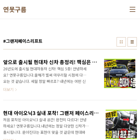
본문 바로가기
연못구름
#그랜저페이스리프트
앞으로 출시될 현대차 신차 총정리! 핵심은 플레오스 하이브리드 #그랜저페이스리프트 #아반떼 #아이오닉3 #스타리아 #투싼
26년도에 출시될 현대자동차 신차! 핵심 5종! 안녕하세
요? 연못구름입니다.올해가 벌써 마무리할 시점에 다가
오는 것 같습니다. 세월 정말 빠르죠? 내년에는 어떤 신
차가 국내에 출시될까요? 올해와 다르게 내년에는 신차
더보기
가 쏟아집니다. 그래서 26년도에 출시될 현대자동차의
신차를 한번에 알려드립니다. 앞으로 출시될 현대차 신
차 총정리! 핵심은 플레오스 하이브리드 #그랜저페이스
현대 아이오닉3 실내 포착! 그랜저 페이스리프트 유출? 아이오닉5와 완전히 다르다!
리프트 #아반떼 #아이오닉3 #스타리아 #투싼
&nbsp;&nbsp;"> 새로운 차량을 만난다는 것을 소비
처음 포착된 아이오닉3 실내 공간! 완전히 다르다! 안녕
자 입장에서 언제나 반가운 일이죠^^ 영상으로 26년도
하세요? 연못구름입니다.내년에는 정말 다양한 신차가
에 출시될 현대차 소식을 확인해 보세요! 앞으로 출시될
출시됩니다. 쏟아진다는 표현이 맞을 것 같은데 현대와
현대차 신차 총정리! 핵심은 플레오스 하이브리드 #그
기아 그리고 KGM 르노 GM까지 다양한 신차가 출시될