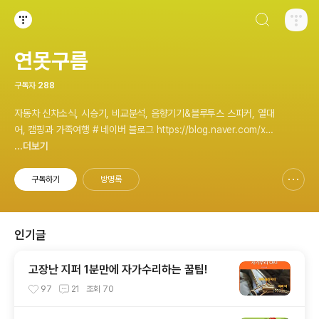
검색하기
티스토리
연못구름
구독자
288
자동차 신차소식, 시승기, 비교분석, 음향기기&블루투스 스피커, 열대
어, 캠핑과 가족여행 # 네이버 블로그 https://blog.naver.com/xh
ojin #티스토리 블로그 https://lastzone.com/ #유튜브 https://
...더보기
www.youtube.com/c/연못구름 콜라보 문의는 xhojin@naver.c
om 으로 주시면 신속하게 답변 드리겠습니다.
구독하기
방명록
신고하기 레이어
열기
인기글
고장난 지퍼 1분만에 자가수리하는 꿀팁!
97
21
조회
70