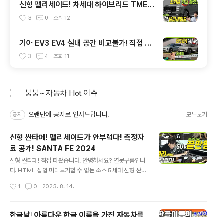
신형 팰리세이드! 차세대 하이브리드 TMED
2 선보인다!
3
0
조회
12
기아 EV3 EV4 실내 공간 비교불가! 직접 측
정해 봤어요!
3
4
조회
11
붕붕~ 자동차 Hot 이슈
분류 전체보기
주요 글 목록
오랜만에 공지로 인사드립니다!
모두보기
공지
신형 싼타페! 팰리세이드가 안부럽다! 측정자
료 공개! SANTA FE 2024
글 내용
신형 싼타페! 직접 타봤습니다. 안녕하세요? 연못구름입니
다. HTML 삽입 미리보기할 수 없는 소스 5세대 신형 싼타
페가 공개되었고, 실제 차량을 만나봤습니다.
작성시간
1
0
2023. 8. 14.
한글날! 아름다운 한글 이름을 가진 자동차를