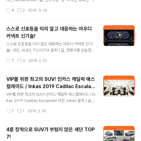
기를 동영상으로 잠시 감상해 보실까요? (#상기 동영상 클
치자료"를 통해서 비교 분석 자료를 제시하는 연못구름 입
작성시간
8
2
2019. 3. 14.
릭) 발표순서의 핵심인 오픈닝은 이상엽 디자인 센터장이
니다. ​ # 돌풍의 주인공! 현대차 대형 SUV 팰리세이드! 대
진행했으며, 쏘나타..
한민국 최초의 풀사이즈 SUV인 현대차 팰리세이드가 공
개된 이후 연일 포탈에 등록되는 자동차 기사를 검색해보
스스로 신호등을 미리 알고 대응하는 아우디
면 팰리세이드 관련 기사가 빠지지 않는 것을 발견할 수 있
커넥트 신기술!
습니다. 대한민국에서 오래간만에 출시된 대형 SUV라는
글 내용
점에서 처음에는 신선한 느낌을 받았던 반복적으로 비슷비
스스로 신호등을 미리 알고 대응하는 아우디 커넥트 신기
슷한 내용의 기사들이 홍수처럼 만들어지면서 다소 식상한
술! ​ 사진, AUDI, TOYOTA 발취 | 글, 연못구름 단순한
느낌을 받게 되었습니다. 정작, 소비자가 구매시 필요로 하
"감"이 아닌 정확한 수치자료를 통해서 비교 분석 자료를
작성시간
7
0
2019. 2. 21.
는 정보를 얻을 수 없었기 때문이죠? 이번 포스팅에서는 디
제시하는 연못구름입니다! 막히지 않은 한적한 외곽이나
자인만 다르다고 생..
시외 도로와 달리, 차량이 많은 시내 도로를 통과하게되면
병목이 발생되는 것은 당연하겠지만, 차량이 없는 한적한
VIP를 위한 최고의 SUV! 인카스 캐딜락 에스
시간에도 구간구간 설치되어 있는 신호등 때문에 반복적으
컬레이드 / Inkas 2019 Cadilac Escalad
로 멈추고 출발해야 하는 정체가 발생하게 됩니다. 이런 날
글 내용
e
이면 '오늘은 왜 이렇게 신호에 많이 걸리지?' 라는 푸념을
VIP를 위한 최고의 SUV! 인카스 캐딜락 에스컬레이드 / In
하게 되는데, 만약 운전자가 신호등의 상황을 미리 알고 대
kas 2019 Cadilac Escalade! 사진, Inkas 발취 | 글,
응할 수 있다면 미리 감속하거나 가속할 수 있게 되며, 차량
연못구름 "단순 감"이 아닌 정확한 "수치자료"를 통해서 비
작성시간
7
1
2019. 2. 19.
스스로 감지할 수 있다면 최적의 속도를 알려주고 운전자
교 분석 자료를 제시하는 연못구름입니다! # 최고의 VIP
는 스트레스를 덜 받게..
위한 인카스 캐딜락 에스컬레이드! 군용 차량을 제작하기
로 유명한 캐나다 인카스에서 VIP를 위한 특별한 차량을
4륜 장착으로 SUV가 부럽지 않은 세단 TOP
선보였습니다. 커다란 갑옷을 두른 듯한 이차량의 이름은
7!
인카스 2019 캐디락 에스컬레이드이며, 대통령과 같은 VI
글 내용