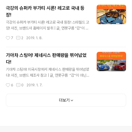
나 아이언맨 렌더링! 현대차가 지난해 8월 코나 아이언맨
극강의 슈퍼카 부가티 시론! 레고로 국내 등
을 글로벌에 선보인다고 미국 법인을 통해서 처음 공개한
장!
이유 양산 버전의 코나 아이언맨을 공식 출시했습니다. ​ ▲
글 내용
코나 아이언맨 에디션 한정판! 양산차 버전으로 공개된 코
극강의 슈퍼카 부가티 시론! 레고로 국내 등장! 스타필드 고
나 아이언맨 에디션은 마블과 2년의 시간 동안 콜라보를
양! 사진, 브랜드사 홈페이지 발취 | 글, 연못구름 "감"이 아
통해서 제작이 되었습니다. ​ ​ 아이언맨 에디션은 글로벌에
닌 정확한 수치자료를 통해서 비교 분석 자료를 제시하는
작성시간
7
2
2019. 1. 8.
서 7,000대만 한정판으로 판매를 하며, 국내에 1,700대가
연못구름입니다! "세계에서 가장 빠른 차! 슈퍼카를 뛰어넘
..
는 하이퍼 카! 가장 비싼 자동차!"를 이야기할 때 언제나 부
가티가 가장 먼저 생각납니다. # 슈퍼카를 뛰어넘는 하이
기아차 스팅어! 제네시스 판매량을 뛰어넘었
퍼카 부가티! 특별한 3가지 공식! 2005년부터 시작된 슈
다!
퍼카를 대표하는 부가티는 특별한 3가지 퍼포먼스 원칙을
글 내용
가지고 있습니다. 1) 1000마력이 넘을 것! 2) 400km /h
기아차 스팅어! 미국시장에서 제네시스 판매량을 뛰어넘었
속도를 돌파할 것! 3) 제로백은 3초 미만일 것! 3가지 퍼포
다! 사진, 브랜드 제조사 참고 | 글, 연못구름 ​ "감"이 아닌
먼스 원칙은 부가티만의 존재 이유라고 할 수 있으며, 부가
정확한 수치자료를 통해서 비교 분석 자료를 제시하는 연
작성시간
6
0
2019. 1. 7.
티는 슈퍼카를 제조하는 브랜드 중에서 1000마력을 돌
못구름입니다! # 미국 시장에서 운명이 뒤바뀐 제네시스와
파..
스팅어! 대한민국 프리미엄 자동차를 대표하는 제네시스는
2015년도에 출범한 이후 국내 시장을 제외한 글로벌 시장
더보기
에서 고전을 면치 못하고 있습니다. 2017년도에는 미국
시장에서 2만 740대를 판매했지만, 지난해인 2018년도
에는 총 1만 312대를 판매하면서 2017년도 판매량의 절
반 수준으로 떨어졌습니다. ▲ source : carscoops.co
m 기아차의 프리미엄 퍼포먼스 세단인 스팅어의 경우 1만