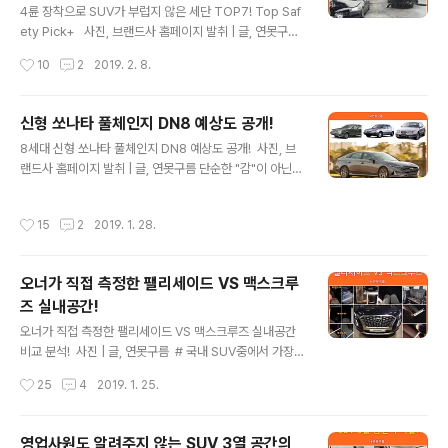
P를 모시기 위한 목적으로 개발되었습니다. 5.2 미터 정도
4륜 장착으로 SUV가 부럽지 않은 세단 TOP7! Top Saf
의 긴 전장을 제공하는 에스컬레이드 일반 모델 보다도 휠
ety Pick+ ​ ​ 사진, 브랜드사 홈페이지 발취 | 글, 연못구름
씬 긴 롱베이스 모델인 에스컬레이드 ESV는 5,697mm에
▲ SOURCE : KBS NEWS 겨울철에 눈이 내리는 것은
작성시간
10
2
2019. 2. 8.
이르는 압도적인 전장 사이즈를 제공합니다. VIP..
자연스러운 현상이라고 할 수 있는데, 눈이 많이 내리면 평
소에 잘 달리던 자동차가 미끄러지면서 사고로 이어지기
때문에 가장 걱정되는 점은 눈길이나 빙판길 자동차 사고
신형 쏘나타 풀체인지 DN8 예상도 공개!​
라고 할 수 있습니다. 겨울철에 네 개의 바퀴에 구동력을 전
글 내용
8세대 신형 쏘나타 풀체인지 DN8 예상도 공개!​ ​ 사진, 브
달하는 4륜(AWD:All-Wheel-Drive) 차량과 높은 그립
랜드사 홈페이지 발취 | 글, 연못구름 단순한 "감"이 아닌
력을 제공하는 스노우 타이어를 장착하고 있다면 미끄러운
정확한 수치자료를 통해서 비교 분석 자료를 제시하는 연
도로에서 안정성 확보에 크게 도움이 되지만 SUV와 달리
못구름입니다! ​ # 국내 세단 중에서 가장 오랜 시간동안 진
세단의 경우 4바퀴에 구동력을 전달하는 4륜(AWD:All-
작성시간
15
2
2019. 1. 28.
화하고 있는 8세대 쏘나타! 출시 예정! 현대자동차의 대표
Wheel-Drive) 방식의 차량을 찾아보기 힘듭..
세단인 쏘나타는 국내 자동차 중에서 가장 오랜 시간 동안
세대를 거듭하면서 8세대 출시를 앞두고 있습니다. 8세대
오너가 직접 측정한 팰리세이드 VS 맥스크루
모델은 국내 자동차 중에서 쏘나타가 유일하며, 준중형 세
즈 실내공간!
단인 아반떼와 준대형 세단인 그랜저가 7세대를 앞두고 있
글 내용
기 때문에 한 세대 앞선 차량이 쏘나타라고 할 수 있습니다.
오너가 직접 측정한 팰리세이드 VS 맥스크루즈 실내공간
※ 정식 공개된 신형 쏘나타의 소식은 아래의 링크를 참고
비교 분석! ​ 사진 | 글, 연못구름 ​ # 국내 SUV중에서 가장
하세요! https://lastzone.com/1344 ​ # 쏘나타 탄..
넓은 실내공간을 제공하는 팰리세이드! 대한민국 최초의
작성시간
25
4
2019. 1. 25.
풀 사이즈급 대형 SUV라고 할 수 있는 팰리세이드가 출시
되면서 연일 홍수처엄 쏟아지는 팰리세이드와 관련된 기사
덕분에 팰리세이드 예비 구매자를 위한 양질의 정보를 찾
영업사원도 알려주지 않는 SUV 3열 공간의