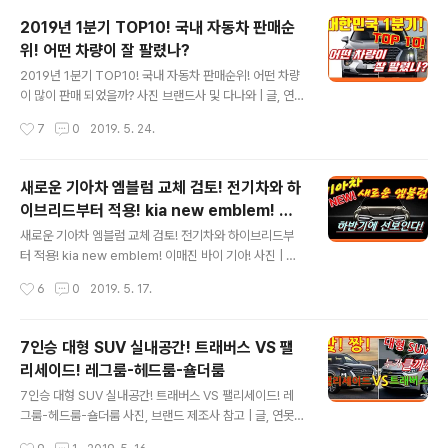
알려주지 않는 자동차 세부 스펙의 진실?"이라는 내용으로
2019년 1분기 TOP10! 국내 자동차 판매순
착한 국내 소비자만 알려주지 않는 진실을 다가가 보겠습
위! 어떤 차량이 잘 팔렸나?
니다. #. 자동차를 구입할 때 꼭 필요한 자동차 세부 스펙
글 내용
정보! ▲ 이미지 출처 : 다나와 자동차 처음 차량을 구입하
2019년 1분기 TOP10! 국내 자동차 판매순위! 어떤 차량
거나 새로운 차량을 구입할 때 가장 중요한 정보는 내가 구
이 많이 판매 되었을까? 사진 브랜드사 및 다나와 | 글, 연
입하려는 차량의 정확한 정보 즉 세부스펙이라고 할 수 있
못구름 단순한 "감"이 아닌 정확한 수치자료를 통해서 비교
작성시간
7
0
2019. 5. 24.
습니다. 예를 들면, 1) 이전에 소유했던 차량과 어떤 차이점
분석 자료를 제시하는 연못구름입니다! 안녕하세요? 연못
에서 차이가 있는지?..
구름입니다. 벌써 2019년도 1분기가 지났습니다. 5월에
들어서면서 1분기 기업들의 실적 발표가 있었습니다. 올해
새로운 기아차 엠블럼 교체 검토! 전기차와 하
1분기 자동차 시장에서는 어떤 차량들이 많이 판매가 되었
이브리드부터 적용! kia new emblem! 이
고, 높은 인기를 얻었을까요? 또한 작년 동기간 대비 어떤
글 내용
매진 바이 기아!
차량이 더 많이 판매가 되었을까요? 새롭게 출시된 차량들
새로운 기아차 엠블럼 교체 검토! 전기차와 하이브리드부
의 반응도 궁금하시죠? 지금부터 연못구름과 함께 2019
터 적용! kia new emblem! 이매진 바이 기아! 사진 | 글,
년도 1분기에 판매된 차량 TOP10을 살펴보겠습니다. 연
연못구름 안녕하세요? 연못구름입니다. 자동차의 엠블럼
작성시간
6
0
2019. 5. 17.
못구름도 머리 아픈 수치를 말하고 싶은 것이 아니기 때문
은 브랜드의 얼굴이라고 할 수 있습니다. 이르면 올해 하반
에, 가벼운 트렌드로 ..
기부터 기아차의 새로운 엠블럼을 볼 수 있을 것 같습니다!
지금까지 여러 차례 연못구름은 기아차의 엠블럼 교체에
7인승 대형 SUV 실내공간! 트래버스 VS 팰
대한 필요성을 제기했었습니다. 기아차 내부에서도 엠블럼
리세이드! 레그룸-헤드룸-숄더룸
교체에 대한 긍정적인 움직임이 이미 포착되었는데 교체가
글 내용
된다면 하이브리드 차량과 전기차를 시작으로 교체될 예정
7인승 대형 SUV 실내공간! 트래버스 VS 팰리세이드! 레
이라고 합니다. 상당히 반가운 소식입니다. ▲ 마세라티 엠
그룸-헤드룸-숄더룸 사진, 브랜드 제조사 참고 | 글, 연못
블럼을 적용한 스팅어 / 출처 : 보배드림 최근 기아차는 보
구름 ​ 단순한 "감"이 아닌 정확한 수치자료를 통해서 비교
작성시간