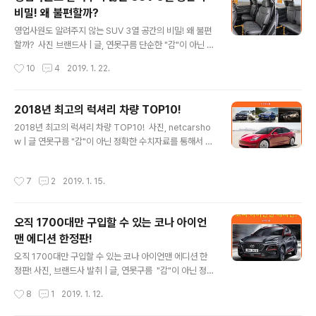
아보기 힘든 것 같습니다. 구매자 입장에서는 기존 국내 대
비밀! 왜 불편할까?
형 SUV를 대표하는 기아차 모하비, 쌍용차 G4 렉스턴, 현
글 내용
대차 맥스크루즈보다 어떤 점이 좋아졌는지? 풀 사이즈급
영업사원도 알려주지 않는 SUV 3열 공간의 비밀! 왜 불편
SUV는 기존 대형 SUV 보다 실내공간이 얼마나 커진 것인
할까? ​ 사진 브랜드사 | 글, 연못구름 단순한 "감"이 아닌 정
지에 대해서 궁금해 하지만 "찬양"만 하는 기사외에 객관적
확한 "수치자료"를 통해서 비교 분석 자료를 제시하는 연못
작성시간
10
4
2019. 1. 22.
이거나 냉정하게 차이점을 비교하고 구매자에게 도움을 주
구름입니다! ​ # 대형 SUV 팰리세이드 등장으로 불붙기 시
는 기사를 찾아볼 수 없..
작한 7인승 대형 SUV! ​ 기존 보다 휠씬 큰 차체를 제공하
는 대형 SUV인 팰리세이드가 출시되면서 자동차 기사를
2018년 최고의 럭셔리 차량 TOP10!
보면 연일 팰리세이드의 넓은 실내공간을 주제로 "급"이 다
글 내용
2018년 최고의 럭셔리 차량 TOP10! ​ 사진, netcarsho
른 SUV 임을 강조하는 기사를 쉽게 찾아볼 수 있습니다.
w | 글 연못구름 "감"이 아닌 정확한 수치자료를 통해서 비
기존에 있었던 국내 대형 SUV 보다 훨씬 여유로운 실내공
교 분석 자료를 제시하는 연못구름입니다! 글로벌에서 가
간을 제공하는 팰리세이드는 대가족을 위한 패밀리에게 최
장 큰 규모의 자동차 시장은 미국과 중국 시장입니다. 자동
고의 차량이라고 할 수 있는데, 지금까지 마땅한 대안이 없
작성시간
7
2
2019. 1. 15.
차 제조사 입장에서 두 시장의 성패는 한 해의 실적을 좌우
어서 카니발과 같은 미니밴을 선택했다면, 팰리세이드의
할 정도로 비중이 높다고 할 수 있습니다. 2018년도 미국
등장은 카니발..
시장에서 가장 높은 판매량을 기록한 럭셔리 차량 TOP10
오직 1700대만 구입할 수 있는 코나 아이언
을 살펴보겠습니다. 10위 아우디 AUDI A4 / A5, 판매량
맨 에디션 한정판!
60,538대 아우디 A4는 럭셔리 콤팩트 세단으로 아우디
글 내용
가 자랑하는 콰트로 AWD는 6단 수동 변속기 또는 7단 자
오직 1700대만 구입할 수 있는 코나 아이언맨 에디션 한
동 변속기가 결합되어서 세련된 운행 질감을 제공합니다.
정판! 사진, 브랜드사 발취 | 글, 연못구름 ​ "감"이 아닌 정확
AUDI A4는 다이나믹한 핸들링, 자동 잠금 센터 디퍼런..
한 수치자료를 통해서 비교 분석 자료를 제시하는 연못구
작성시간
8
1
2019. 1. 12.
름입니다! ​ # 현대차! 국내에서 1700대만 구입할 수 있는
코나 아이언맨 에디션 출시! ​ ▲ 2018년 8월에 공개한 코