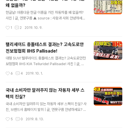
왜 없을까?
글 내용
한글날! 아름다운 한글 이름을 가진 자동차를 왜 없을까? ​
사진 | 글, 연못구름 ▲ source : 사람과 사회 안녕하세
요? 연못구름 입니다. 곧 한글날이 돌아오는데 올해도 57
작성시간
1
2
2019. 10. 9.
3돌 한글날을 맞이하게 되었습니다. 우리말인 "한글"은 인
류가 사용하는 문자들 중에서 가장 아름다운 글자이면서
동시에 "창제자"와 "창제 연도"가 명확하게 밝혀진 정말 몇
팰리세이드 충돌테스트 결과는? 고속도로안
안 되는 인류의 문자입니다. ▼디테일한 유튜브 영상으로
전보험협회 IIHS Pallisade!
보기 ▲ source : 훈민정음 창제 이유도 "자주, 애민, 실
글 내용
용"에 있다는 점에 있어서 인류가 만든 문자들 중에서 가장
대형 SUV! 텔루라이드 충돌테스트 결과는? 고속도로안전
뛰어난 문자로 평가 받고 있습니다. 또한 창제 원리의 독창
보험협회 IIHS KIA Telluride! Pallisade! 사진 | 글, 연
성과 과학성에 있어서 뛰어남을 인정받았기 때문에 유네스
못구름 ​단순한 "감"이 아닌 정확한 수치자료를 통해서 비교
작성시간
6
4
2019. 10. 1.
코에 공인되기도 했습니다. 하지만 인류 역사에 있어서 가
분석 자료를 제시하는 연못구름입니다! 안녕하세요? 연못
장 우수한 언어로..
구름입니다! 올해 가장 핫한 차량이 있다면 중형SUV 보다
도 높은 판매량을 자랑하는, 현대차의 대형 SUV인 팰리세
국내 소비자만 알려주지 않는 자동차 세부 스
이드라고 생각합니다. 넓은 실내공간을 원하는 패밀리를
저격한 팰리세이드는, 지금 신청해도 수개월을 기다려도
글 내용
원하는 옵션의 차량을, 구입하기 힘들 정도로 높은 인기를
국내 소비자만 알려주지 않는 자동차 세부 스펙의 진실? ​사
얻고 있습니다. ▲ source : 다나와 / 8위를 차지한 팰리
진, 브랜드사 홈페이지 발취 | 글, 연못구름 안녕하세요? 연
세이드 심지어는 기다리다가 지쳐서 다른 차량을 구입하는
못구름입니다. 최근 너무 멋진 신차들이 출시가 되면서 신
작성시간
5
0
2019. 8. 13.
분들도 주변에서 볼 수 있을 정도로 높은 인기를 얻고 있습
차 정보를 집중적으로 다루고 있다보니, 자동차 상식을 조
니다...
금 소홀한 것 같습니다. 이번 영상에서는 "국내 소비자만