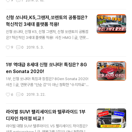
9
1
2019. 5. 16.
급형 차량 이미지에서 스팅어와 같은 고성능 차량 이미지
분석 자료를 제시하는 연못구름입니다! 안녕하세요? 연못
로 변신을 시도하고 있습니다...
구름입니다. 날씨가 너무 화창해서 연못구름은 오랜만에
자동세차를 이용했습니다. 이렇게 좋은 날에는 사랑하는
신형 쏘나타,K5,그랜저,쏘렌토의 공통점은?
사람, 좋아하는 가족, 부모님을 모시고 나들이나 레저 활동
혁신적인 3세대 플랫폼 적용! ​
을 하고 싶은데, 이럴 때 꼭 필요한 것이 있다면 많은 사람
글 내용
을 태우고, 넉넉한 트렁크 공간을 제공하는 대형 SUV입니
신형 쏘나타, 신형 K5, 신형 그랜저, 신형 쏘렌토의 공통점
다. 국내 시장에는 선풍적인 인기몰이를 하고 있는 대형 S
은? 혁신적인 3세대 플랫폼 적용! ​ 사진 HMG | 글, 연못구
UV인 팰리세이드가 출시되면서 중형 SUV 만큼 높은 판매
름 단순한 "감"이 아닌 정확한 수치자료를 통해서 비교 분
작성시간
9
0
2019. 5. 3.
량을 자랑하고 있습니다. 신기한 현상이라고 핧 수 있는데,
석 자료를 제시하는 연못구름입니다! 안녕하세요? 연못구
큰 차량을 선호하는 국내 ..
름입니다. 최근 영상을 통해서 연못구름은 3세대 플랫폼을
자주 소개하고 (중요하다고) 강조하고 있습니다. #. 34년
1부 역대급 8세대 신형 쏘나타! 특징은? 8G
동안 겨우 2번만 변경된 플랫폼! 3세대 플랫폼을 처음 적
en Sonata 2020!​
용한 신형 쏘나타가 출시되면서 지금까지 멋진 디자인, 쾌
글 내용
적한 실내공간, 여유로운 트렁크 적재용량, 파워트레인을
1부, 신형 쏘나타! 특징과 장점은? 8Gen Sonata 2020!​ ​
기준으로 차량을 구입하셨던 분들께서 플랫폼에 대해서 자
사진 | 글, 연못구름 "단순 감"이 아닌 정확한 "수치자료"를
주 질문을 주시고 있습니다. 이유는 자동차를 구입하는 기
통해서 비교 분석 자료를 제시하는 연못구름입니다! 안녕
작성시간
6
0
2019. 3. 22.
준이 바꿨기 때문인데요! 결론부터 미리 말씀드리면 플랫
하세요? 연못구름입니다! 신형 쏘나타 출시를 앞두고 킨텍
폼은 여러분이 알고 계신 ..
스에서 개최된 신형 쏘나타 시승 행사에 다녀왔습니다. 클
럽이나 파티장을 연상시키는 듯한 액티비티 한 분위기는
라이벌 SUV! 팰리세이드와 텔루라이드 1부
현대자동차가 신형 쏘나타를 출시하면서 젊을 층을 공략하
디자인 차이점 비교 !
기 위해서 많이 준비한 듯한 느낌을 받을 수 있었습니다. 그
글 내용
동안 신형 쏘나타와 관련된 질문을 많이 받아서인지 신형
라이벌 대형 SUV! 텔루라이드 VS 팰리세이드 차이점은? ​
쏘나타를 언릉 만나고 싶었습니다. ▲ 발표장 현장의 분위
사진 netcarshow | 글, 연못구름 "감"이 아닌 정확한 "수