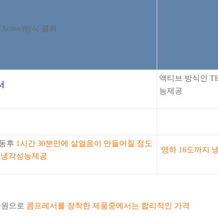
ctive)방식 쿨러
액티브 방식인 T
서
능제공
가동후
1시간 30분만에 살얼음이
만들어질 정도
영하 16도까지 
은 냉각성능제공
0만원으로
콤프레서를 장착한 제품중에서는 합리적인
가격