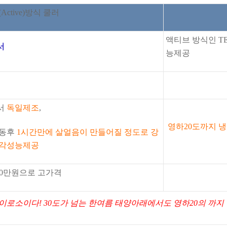
ctive)방식 쿨러
액티브 방식인 T
서
능제공
서
독일제조
,
영하20도까지 
가동후
1시간만에 살얼음이
만들어질 정도로 강
냉각성능제공
120만원으로 고가격
이로소이다! 30도가 넘는 한여름 태양아래에서도 영하20의 까지