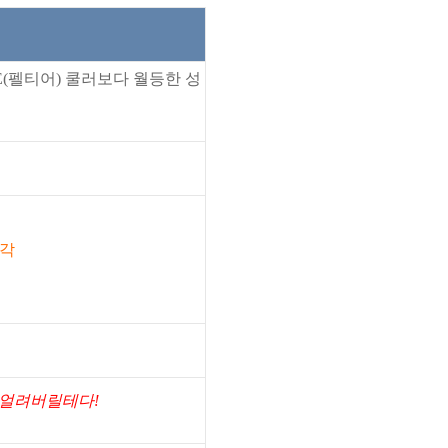
E(펠티어) 쿨러보다 월등한 성
냉각
 얼려버릴테다!