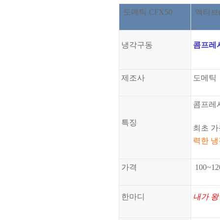
도메틱 CFX50
액티브(A
냉각구동
콤프레
제조사
도메틱
콤프레
특징
최초 
력한 
가격
100~
한마디
내가 왕