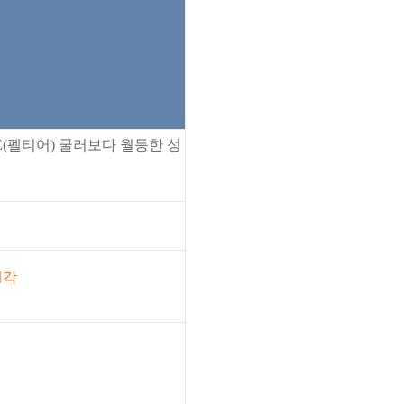
E(펠티어) 쿨러보다 월등한 성
냉각