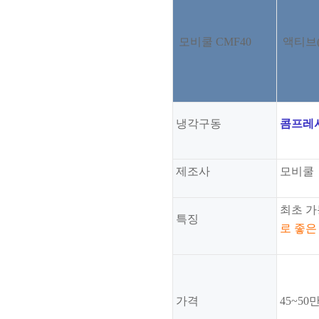
모비쿨 CMF40
액티브(A
냉각구동
콤프레
제조사
모비쿨
최초 
특징
로 좋
가격
45~5