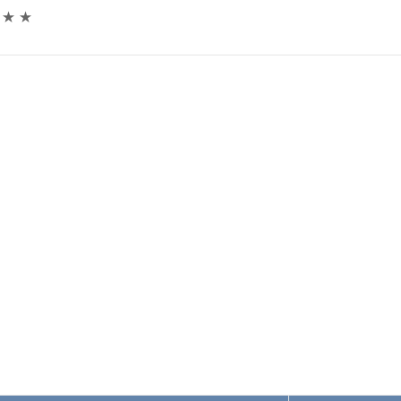
★
★
★