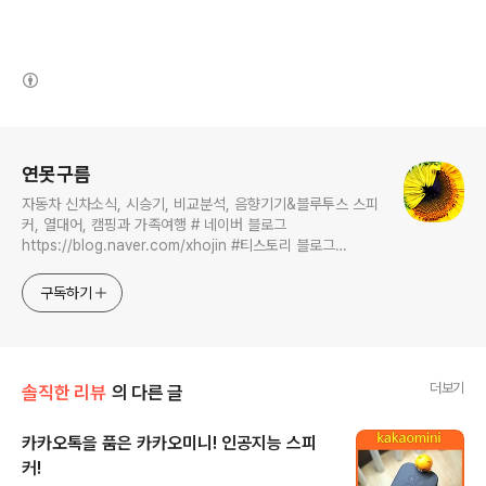
(새창열림)
로그 정보
연못구름
자동차 신차소식, 시승기, 비교분석, 음향기기&블루투스 스피
커, 열대어, 캠핑과 가족여행 # 네이버 블로그
https://blog.naver.com/xhojin #티스토리 블로그
https://lastzone.com/ #유튜브
https://www.youtube.com/c/연못구름 콜라보 문의는
구독하기
xhojin@naver.com 으로 주시면 신속하게 답변 드리겠습니
다.
더보기
솔직한 리뷰
의 다른 글
카카오톡을 품은 카카오미니! 인공지능 스피
커!
글 내용