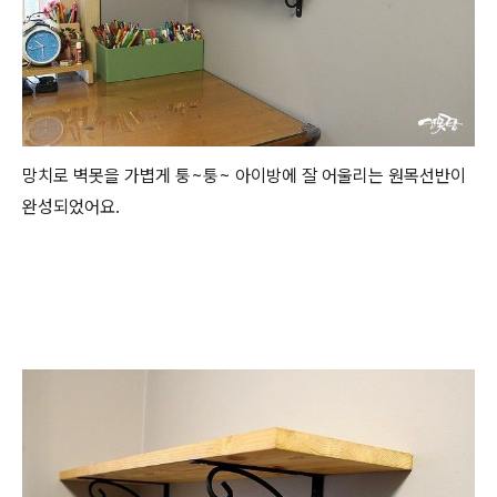
망치로 벽못을 가볍게 퉁~퉁~ 아이방에 잘 어울리는 원목선반이
완성되었어요.