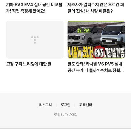
기아 EV3 EV4 실내 공간 비교불
제조사가 알려주지 않은 오르간 페
가! 직접 측정해 봤어요!
달의 진실! 내 차량 페달은?
고정 구피 브리딩에 대한 글
말도 안돼! 카니발 VS PV5 실내
공간 누가 더 클까? 수치로 정확하
게 알려드릴게요!
의안내
티스토리
로그인
고객센터
© Daum Corp.