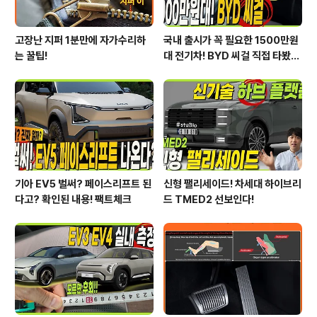
고장난 지퍼 1분만에 자가수리하
국내 출시가 꼭 필요한 1500만원
는 꿀팁!
대 전기차! BYD 씨걸 직접 타봤습
니다!
기아 EV5 벌써? 페이스리프트 된
신형 팰리세이드! 차세대 하이브리
다고? 확인된 내용! 팩트체크
드 TMED2 선보인다!