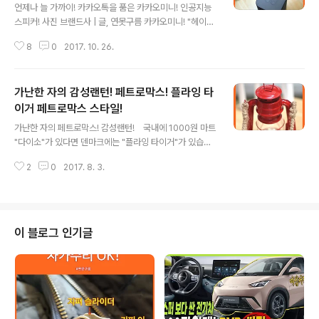
언제나 늘 가까이! 카카오톡을 품은 카카오미니! 인공지능
스피커! 사진 브랜드사 | 글, 연못구름 카카오미니! "헤이카
카오!" 아날로그 시대에서 무선 기반의 블루투스 시대로 진
8
0
2017. 10. 26.
화! 커다란 아날로그 스피커를 대표하는 오디오 스피커는
무선 기반의 블루투스 스피커가 출시되면서 입지가 크게
줄어들었습니다. 공간을 많이 차지하는 큰 사이즈와 항상
가난한 자의 감성랜턴! 페트로막스! 플라잉 타
전원에 연결되어 있다 보니 청취공간이 한정되어 있고 이
동할 수 없다 보니 캠핑장이나 야외와 같은 공간에서 사용
이거 페트로막스 스타일!
글 내용
할 수 없습니다. 하지만 스마트폰 등장과 함께 무선 기술의
가난한 자의 페트로막스! 감성랜턴! ​ ​ ​ 국내에 1000원 마트
표준으로 대표되는 블루투스의 등장은 음질적으로 우수한
"다이소"가 있다면 덴마크에는 "플라잉 타이거"가 있습니
아날로그 스피커의 장점에도 불구하고 무선의 편리함 때문
다. 감성돋는 인테리어 소품을 저렴한 가격에 판매하는 매
에 음향기기 시장을 무선 중심 기술로 변하게 만들었습니
2
0
2017. 8. 3.
장입니다. ​ ​ ​ 집안 소품의 역할뿐만 아니라 캠핑장에서 사용
다. 비슷한 예로 2009년도에 국내에 처음..
할 목적으로 페트로막스 스타일 랜턴을 알아보고 있었다가
주말에 플라잉 타이거에서 발견한 LED 랜턴입니다. ​ ​ ​ 헤드
부분에 카라비너만 연결하면 바로 걸어놓을 수도 있고 손
잡이가 있어서 손잡이를 이용해서 걸어놓을 수 있습니다. ​ ​ ​
이 블로그 인기글
제품의 크기는 높이가 약 20cm 폭이 약 13cm 정도로 기
존 페트로막스 보다는 작은 사이즈이지만 감성랜턴 용도로
사용하기에는 크게 부족함이 없는 사이즈입니다. ​ ​ ​ 초등학
교 아이가 들고 있는 것으로 제품의 크기를 참고..