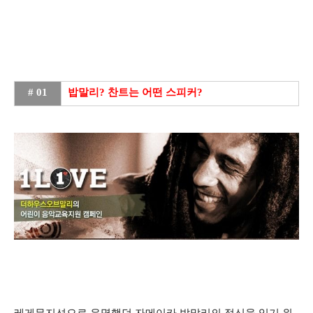
# 01
밥말리? 찬트는 어떤 스피커?
레게뮤지션으로 유명했던 자메이카 밥말리의 정신을 잇기 위