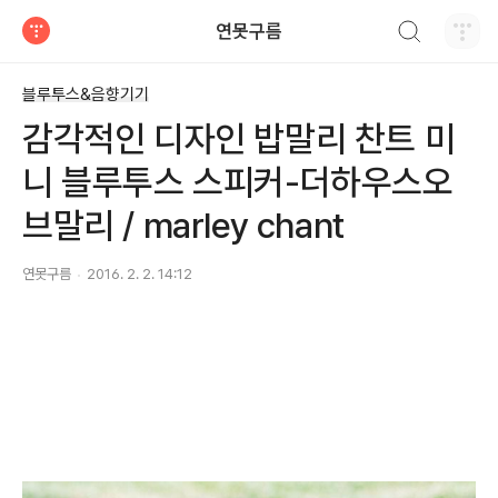
검색하기
연못구름
티스토리
블루투스&음향기기
감각적인 디자인 밥말리 찬트 미
니 블루투스 스피커-더하우스오
브말리 / marley chant
연못구름
2016. 2. 2. 14:12