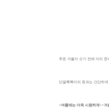
추운 겨울이 오기 전에 미리 준
단열뽁뽁이의 효과는 간단하게
<여름에는 더욱 시원하게><겨