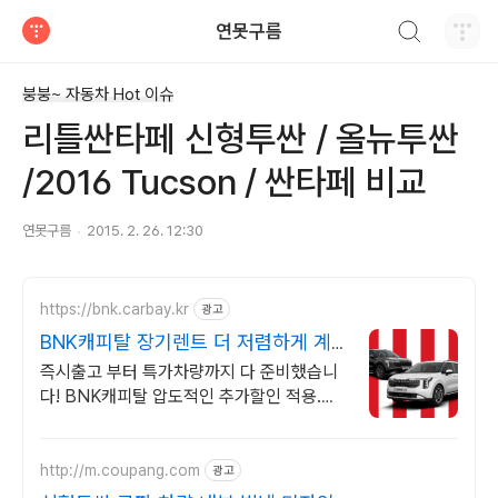
검색하기
연못구름
티스토리
붕붕~ 자동차 Hot 이슈
리틀싼타페 신형투싼 / 올뉴투싼
/2016 Tucson / 싼타페 비교
연못구름
2015. 2. 26. 12:30
https://bnk.carbay.kr
광고
BNK캐피탈 장기렌트 더 저렴하게 계
약하고
즉시출고 부터 특가차량까지 다 준비했습니
다! BNK캐피탈 압도적인 추가할인 적용.
BNK캐피탈 장기렌트카 특별한 혜택. 위약
금 부담없는 SWITCH 상품 선점하기!
http://m.coupang.com
광고