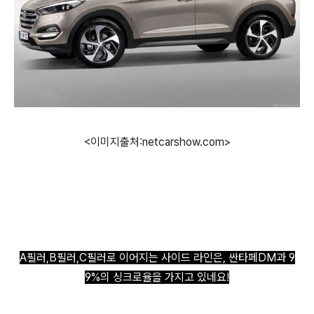
<이미지출처:netcarshow.com>
A필러,B필러,C필러로 이어지는 사이드 라인은, 싼타페DM과 9
9%의 싱크로율을 가지고 있네요!