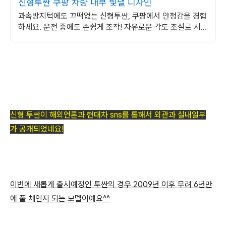
신형투싼 쿠팡 차량 내부 빛낼 디자인
과속방지턱에도 끄떡없는 신형투싼, 쿠팡에서 안정감을 경험
하세요. 운전 중에도 손쉽게 조작! 자유로운 각도 조절로 시야
를 편안하게 확보하세요.
신형 투싼이 해외언론과 현대차 sns를 통해서 외관과 실내일부
가 공개되었네요!
이번에 새롭게 출시예정인 투싼의 경우 2009년 이후 무려 6년만
에 풀 체인지 되는 모델이예요^^