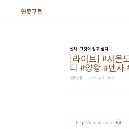
본문 바로가기
연못구름
신차, 그것이 알고 싶다
[라이브] #서울
디 #양왕 #덴자 
연못구름
2025. 4. 5. 10:37
http://dimen.co.kr
광고