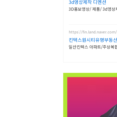
3d영상제작 디멘션
3D홍보영상/ 제품/ 3d영
https://fin.land.naver.co
킨텍스원시티유명부동