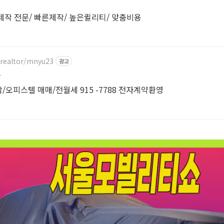
상제작 전문/ 빠른제작/ 높은퀼리티/ 맞춤비용
m/realtor/mnyu23
광고
산
일산킨텍스 아파트/주상복합/오피스텔 매매/전월세 915 -7788 전자계약환영