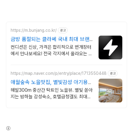
https://m.bunjang.co.kr/
광고
금방 품절되는 클라쎄 국내 최대 브랜
드 중고거래
컨디션은 신상, 가격은 합리적으로 번개장터
에서 만나보세요! 전국 각지에서 올라오는 전
국구 최다 상품 매일 10만 개 이상의 신규 상
품 업로드
https://map.naver.com/p/entry/place/1713550448
광고
애월숲속 노을맛집, 별빛감성 아기용품
완벽구비, 대가족
해발300m 중산간 탁트인 노을뷰. 별빛 쏟아
지는 밤하늘 감성숙소, 호텔급청결도 최대
14인 복층 독채, 5개의 침대와 넓은 다이닝
룸으로 프라이빗한 대가족 여행
(새창열림)