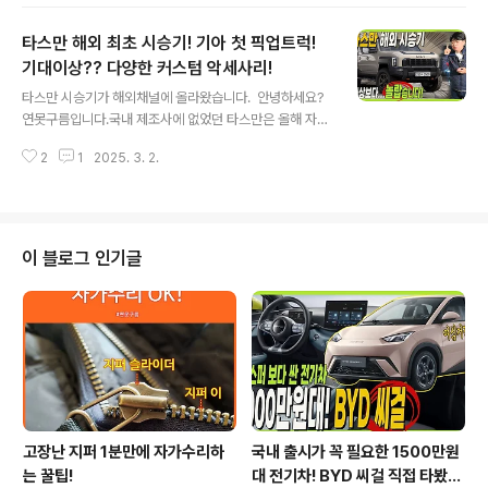
3와 비슷할 것으로 예상했지만.. EV4는 2열 공간을 포함
해서 상품성에 있어서 EV6와 비교될 정도로 잘나왔다는
타스만 해외 최초 시승기! 기아 첫 픽업트럭!
생각을 했습니다. 어떤 차량인지 만나보세요! 기본과 GT-
LINE도 어떤 점이 다른지 상세하게 비교했습니다. 세상에
기대이상?? 다양한 커스텀 악세사리!
글 내용
없었던 디자인 EV4를 가장 먼저 만나보세요!&nbsp;&nb
타스만 시승기가 해외채널에 올라왔습니다. 안녕하세요?
sp;"> 다음 영상도 자동으로 받고 싶다면 구독과 알림
연못구름입니다.국내 제조사에 없었던 타스만은 올해 자동
설정 잊지마세요! 감사합니다. ✔ 2% 캐시백 신차구입+
차 시장의 주인공입니다. 출처:www.4x4.ec 글로벌 시장
가장 빠르게 받을 수 있는 방법은 ..
2
1
2025. 3. 2.
과 다르게 국내에 픽업트럭은 특수한 목적을 갖고 있는 분
들만 구입하는 차량이었죠?하지만 올해부터는 타스만으로
시작으로 달라진다고 알려드렸습니다. 출처:www.4x4.e
c 영상으로 해외에서 타스만은 어떤 평가를 받았는지 빠르
게 만나보세요!&nbsp;&nbsp;"> 출처:www.4x4.e
이 블로그 인기글
c지금까지 차량은 구입하고 옵션을 넣는 것이 전부였다면
픽업트럭은 차량을 구입하고 옵션을 넣고, 신차 패키지를
통해서 자신만의 픽업트럭을 만드는 재미가 있고커스텀 부
품을 이용하면 세상에 없는 나만의 차량을 만들 수 있
죠? 출처:www.4x4.e..
고장난 지퍼 1분만에 자가수리하
국내 출시가 꼭 필요한 1500만원
는 꿀팁!
대 전기차! BYD 씨걸 직접 타봤습