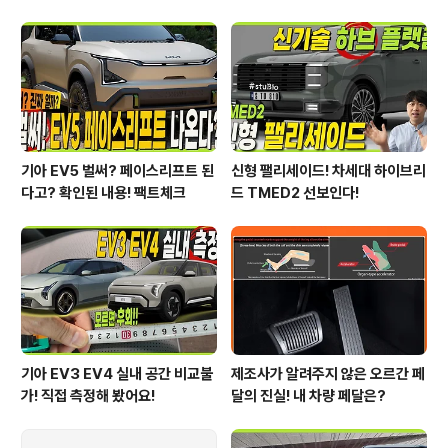
니다!
기아 EV5 벌써? 페이스리프트 된
신형 팰리세이드! 차세대 하이브리
다고? 확인된 내용! 팩트체크
드 TMED2 선보인다!
기아 EV3 EV4 실내 공간 비교불
제조사가 알려주지 않은 오르간 페
가! 직접 측정해 봤어요!
달의 진실! 내 차량 페달은?