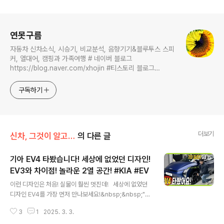
로그 정보
연못구름
자동차 신차소식, 시승기, 비교분석, 음향기기&블루투스 스피
커, 열대어, 캠핑과 가족여행 # 네이버 블로그
https://blog.naver.com/xhojin #티스토리 블로그
https://lastzone.com/ #유튜브
https://www.youtube.com/c/연못구름 콜라보 문의는
구독하기
xhojin@naver.com 으로 주시면 신속하게 답변 드리겠습니
다.
더보기
신차, 그것이 알고 싶다
의 다른 글
기아 EV4 타봤습니다! 세상에 없었던 디자인!
EV3와 차이점! 놀라운 2열 공간! #KIA #EV
글 내용
이런 디자인은 처음! 실물이 훨씬 멋진데! 세상에 없었던
디자인 EV4를 가장 먼저 만나보세요!&nbsp;&nbsp;">
안녕하세요? 연못구름입니다. 기아가 전기차 대중화를
3
1
2025. 3. 3.
이끌 EV4를 공개했습니다. 실물 차량을 만나봤는데.. EV